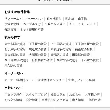
おすすめ物件特集
リフォーム・リノベーション
独立洗面台
南北線
山手線
京浜東北線
カップル向け
１Ｋ２５㎡以上
１ＬＤＫ４０㎡以上
分譲賃貸
ネット使用料不要
駅から探す
東十条駅の賃貸
王子駅の賃貸
上中里駅の賃貸
王子神谷駅の賃貸
西ヶ原駅の賃貸
駒込駅の賃貸
本駒込駅の賃貸
白山駅の賃貸
東大前駅の賃貸
大塚駅の賃貸
巣鴨駅の賃貸
田端駅の賃貸
西日暮里駅の賃貸
新板橋駅の賃貸
西巣鴨駅の賃貸
千石駅の賃貸
尾久駅の賃貸
オーナー様へ
オーナー様専門ページ
管理物件ギャラリー
空室リフォーム事例
当社について
スタッフ紹介
スタッフブログ
社長コラム
お知らせ
お客様の声
お役立ち情報
会社情報
当社までのアクセス
求人情報
解約申請