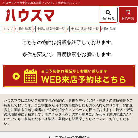
グローリア十条十条の2DK賃貸マンション | 株式会社ハウスマ
解約申請
物件検索
トップ
>
物件検索
>
北区の賃貸情報一覧
>
十条の賃貸情報一覧
> 物件詳細
こちらの物件は掲載を終了しております。
条件を変えて、再度検索をお願いします。
ハウスマでは単身やご家族で住める駒込・巣鴨を中心に北区・豊島区の賃貸物件をご
紹介しております。また学生さん向けのお部屋探しにも力を入れております！お部屋
探しに関する引越し業者のご紹介や紹介キャンペーンも行っております。駒込・巣鴨
の地域情報にも精通しているスタッフも多いので不動産にかかわらず周辺地域のこと
についてもご相談ください！駒込・巣鴨のお部屋探しならハウスマへお任せくださ
い。
このページの先頭へ