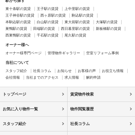
駅から探す
東十条駅の賃貸
王子駅の賃貸
上中里駅の賃貸
王子神谷駅の賃貸
西ヶ原駅の賃貸
駒込駅の賃貸
本駒込駅の賃貸
白山駅の賃貸
東大前駅の賃貸
大塚駅の賃貸
巣鴨駅の賃貸
田端駅の賃貸
西日暮里駅の賃貸
新板橋駅の賃貸
西巣鴨駅の賃貸
千石駅の賃貸
尾久駅の賃貸
オーナー様へ
オーナー様専門ページ
管理物件ギャラリー
空室リフォーム事例
当社について
スタッフ紹介
社長コラム
お知らせ
お客様の声
お役立ち情報
会社情報
当社までのアクセス
求人情報
解約申請
トップページ
賃貸物件検索
お気に入り物件一覧
物件閲覧履歴
スタッフ紹介
社長コラム