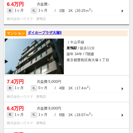
6.4万円
-
2
1ヶ月
1ヶ月
/ 1階 1K（20.25ｍ
）
敷
礼
株式会社ハウスマ 巣鴨店
ダイホープラザ大塚II
マンション
ＪＲ山手線
巣鴨駅
/ 徒歩11分
築年 34年 / 7階建
東京都豊島区南大塚１丁目
7.4万円
5,000円
2
1ヶ月
0ヶ月
/ 4階 1K（17.4ｍ
）
敷
礼
株式会社ハウスマ 巣鴨店
6.4万円
9,000円
2
1ヶ月
1ヶ月
/ 6階 1K（18.07ｍ
）
敷
礼
株式会社ハウスマ 巣鴨店