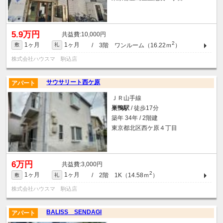
5.9万円
10,000円
2
1ヶ月
1ヶ月
/ 3階 ワンルーム（16.22ｍ
）
敷
礼
株式会社ハウスマ 駒込店
サウサリート西ケ原
アパート
ＪＲ山手線
巣鴨駅
/ 徒歩17分
築年 34年 / 2階建
東京都北区西ケ原４丁目
6万円
3,000円
2
1ヶ月
1ヶ月
/ 2階 1K（14.58ｍ
）
敷
礼
株式会社ハウスマ 駒込店
BALISS SENDAGI
アパート