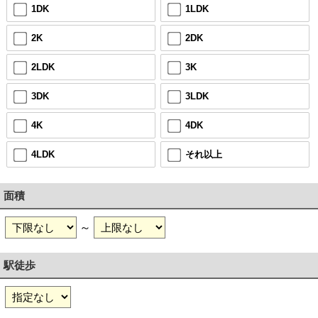
1DK
1LDK
2K
2DK
2LDK
3K
3DK
3LDK
4K
4DK
4LDK
それ以上
面積
～
駅徒歩