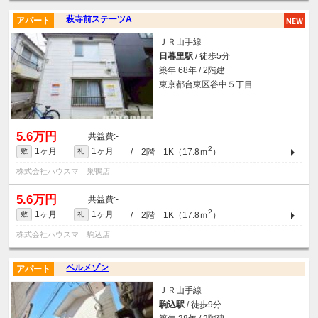
萩寺前ステーツA
アパート
ＪＲ山手線
日暮里駅
/ 徒歩5分
築年 68年 / 2階建
東京都台東区谷中５丁目
5.6万円
-
2
1ヶ月
1ヶ月
/ 2階 1K（17.8ｍ
）
敷
礼
株式会社ハウスマ 巣鴨店
5.6万円
-
2
1ヶ月
1ヶ月
/ 2階 1K（17.8ｍ
）
敷
礼
株式会社ハウスマ 駒込店
ベルメゾン
アパート
ＪＲ山手線
駒込駅
/ 徒歩9分