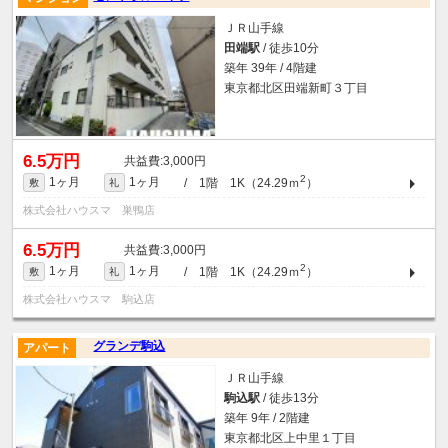
ＪＲ山手線
田端駅
/ 徒歩10分
築年 39年 / 4階建
東京都北区田端新町３丁目
6.5万円
3,000円
2
1ヶ月
1ヶ月
/ 1階 1K（24.29ｍ
）
敷
礼
株式会社ハウスマ 巣鴨店
6.5万円
3,000円
2
1ヶ月
1ヶ月
/ 1階 1K（24.29ｍ
）
敷
礼
株式会社ハウスマ 駒込店
グランデ駒込
アパート
ＪＲ山手線
駒込駅
/ 徒歩13分
築年 9年 / 2階建
東京都北区上中里１丁目