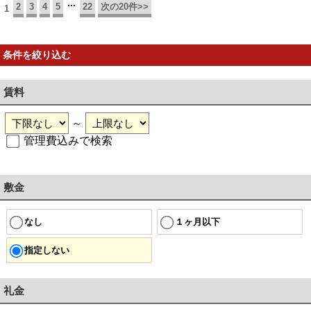
...
2
3
4
5
22
次の20件>>
1
条件を絞り込む
賃料
～
管理費込みで検索
敷金
なし
１ヶ月以下
指定しない
礼金