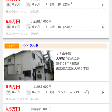
2
0ヶ月
0ヶ月
/ 2階 1K（23ｍ
）
敷
礼
株式会社ハウスマ 駒込店
5.9万円
4,000円
2
0ヶ月
0ヶ月
/ 2階 1K（23ｍ
）
敷
礼
株式会社ハウスマ 巣鴨店
ヴィラ大塚
アパート
ＪＲ山手線
大塚駅
/ 徒歩11分
築年 61年 / 2階建
東京都文京区大塚５丁目
6.5万円
3,000円
2
0ヶ月
0ヶ月
/ 1階 ワンルーム（13.66ｍ
）
敷
礼
株式会社ハウスマ 駒込店
6.5万円
3,000円