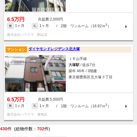
6.5万円
2,000円
2
1ヶ月
1ヶ月
/ 2階 ワンルーム（16.92ｍ
）
敷
礼
株式会社ハウスマ 駒込店
ダイヤモンドレジデンス北大塚
マンション
ＪＲ山手線
大塚駅
/ 徒歩7分
築年 46年 / 3階建
東京都豊島区北大塚３丁目
6.5万円
5,000円
2
1ヶ月
1ヶ月
/ 1階 ワンルーム（16.67ｍ
）
敷
礼
株式会社ハウスマ 巣鴨店
430
件 (総物件数：
702
件)