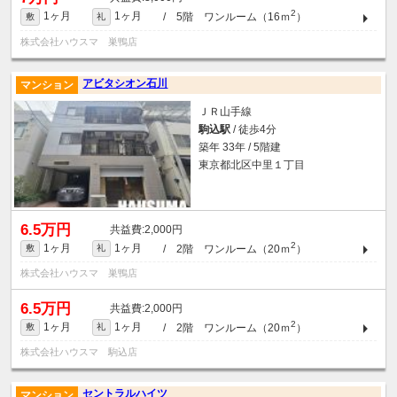
2
1ヶ月
1ヶ月
/ 5階 ワンルーム（16ｍ
）
敷
礼
株式会社ハウスマ 巣鴨店
アビタシオン石川
マンション
ＪＲ山手線
駒込駅
/ 徒歩4分
築年 33年 / 5階建
東京都北区中里１丁目
6.5万円
2,000円
2
1ヶ月
1ヶ月
/ 2階 ワンルーム（20ｍ
）
敷
礼
株式会社ハウスマ 巣鴨店
6.5万円
2,000円
2
1ヶ月
1ヶ月
/ 2階 ワンルーム（20ｍ
）
敷
礼
株式会社ハウスマ 駒込店
セントラルハイツ
マンション