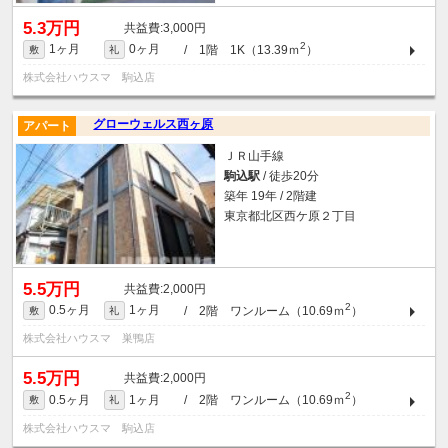
5.3万円
3,000円
2
1ヶ月
0ヶ月
/ 1階 1K（13.39ｍ
）
敷
礼
株式会社ハウスマ 駒込店
グローウェルス西ヶ原
アパート
ＪＲ山手線
駒込駅
/ 徒歩20分
築年 19年 / 2階建
東京都北区西ケ原２丁目
5.5万円
2,000円
2
0.5ヶ月
1ヶ月
/ 2階 ワンルーム（10.69ｍ
）
敷
礼
株式会社ハウスマ 巣鴨店
5.5万円
2,000円
2
0.5ヶ月
1ヶ月
/ 2階 ワンルーム（10.69ｍ
）
敷
礼
株式会社ハウスマ 駒込店