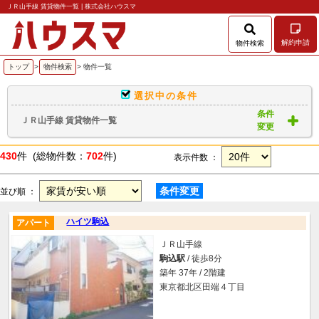
ＪＲ山手線 賃貸物件一覧 | 株式会社ハウスマ
解約申請
物件検索
トップ
>
物件検索
> 物件一覧
選択中の条件
条件
ＪＲ山手線 賃貸物件一覧
変更
430
件 (総物件数：
702
件)
表示件数 ：
条件変更
並び順 ：
ハイツ駒込
アパート
ＪＲ山手線
駒込駅
/ 徒歩8分
築年 37年 / 2階建
東京都北区田端４丁目