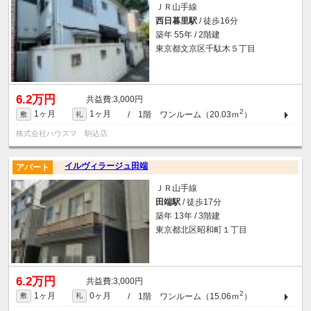
ＪＲ山手線
西日暮里駅
/ 徒歩16分
築年 55年 / 2階建
東京都文京区千駄木５丁目
6.2万円
3,000円
2
1ヶ月
1ヶ月
/ 1階 ワンルーム（20.03ｍ
）
敷
礼
株式会社ハウスマ 駒込店
イルヴィラージュ田端
アパート
ＪＲ山手線
田端駅
/ 徒歩17分
築年 13年 / 3階建
東京都北区昭和町１丁目
6.2万円
3,000円
2
1ヶ月
0ヶ月
/ 1階 ワンルーム（15.06ｍ
）
敷
礼