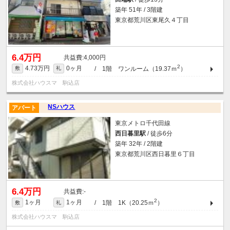
築年 51年 / 3階建
東京都荒川区東尾久４丁目
6.4万円
4,000円
2
4.73万円
0ヶ月
/ 1階 ワンルーム（19.37ｍ
）
敷
礼
株式会社ハウスマ 駒込店
NSハウス
アパート
東京メトロ千代田線
西日暮里駅
/ 徒歩6分
築年 32年 / 2階建
東京都荒川区西日暮里６丁目
6.4万円
-
2
1ヶ月
1ヶ月
/ 1階 1K（20.25ｍ
）
敷
礼
株式会社ハウスマ 駒込店