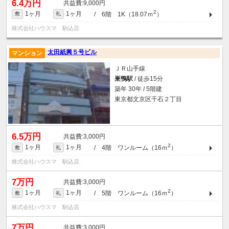
6.4万円
9,000円
2
1ヶ月
1ヶ月
/ 6階 1K（18.07ｍ
）
敷
礼
株式会社ハウスマ 駒込店
太田紙興５号ビル
マンション
ＪＲ山手線
巣鴨駅
/ 徒歩15分
築年 30年 / 5階建
東京都文京区千石２丁目
6.5万円
3,000円
2
1ヶ月
1ヶ月
/ 4階 ワンルーム（16ｍ
）
敷
礼
株式会社ハウスマ 駒込店
7万円
3,000円
2
1ヶ月
1ヶ月
/ 5階 ワンルーム（16ｍ
）
敷
礼
株式会社ハウスマ 駒込店
7万円
3,000円