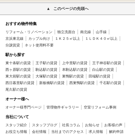
このページの先頭へ
おすすめ物件特集
リフォーム・リノベーション
独立洗面台
南北線
山手線
京浜東北線
カップル向け
１Ｋ２５㎡以上
１ＬＤＫ４０㎡以上
分譲賃貸
ネット使用料不要
駅から探す
東十条駅の賃貸
王子駅の賃貸
上中里駅の賃貸
王子神谷駅の賃貸
西ヶ原駅の賃貸
駒込駅の賃貸
本駒込駅の賃貸
白山駅の賃貸
東大前駅の賃貸
大塚駅の賃貸
巣鴨駅の賃貸
田端駅の賃貸
西日暮里駅の賃貸
新板橋駅の賃貸
西巣鴨駅の賃貸
千石駅の賃貸
尾久駅の賃貸
オーナー様へ
オーナー様専門ページ
管理物件ギャラリー
空室リフォーム事例
当社について
スタッフ紹介
スタッフブログ
社長コラム
お知らせ
お客様の声
お役立ち情報
会社情報
当社までのアクセス
求人情報
解約申請