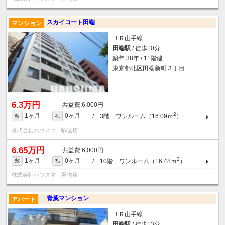
スカイコート田端
マンション
ＪＲ山手線
田端駅
/ 徒歩10分
築年 38年 / 11階建
東京都北区田端新町３丁目
6.3万円
6,000円
2
1ヶ月
0ヶ月
/ 3階 ワンルーム（16.09ｍ
）
敷
礼
株式会社ハウスマ 駒込店
6.65万円
6,000円
2
1ヶ月
0ヶ月
/ 10階 ワンルーム（16.48ｍ
）
敷
礼
株式会社ハウスマ 巣鴨店
青葉マンション
アパート
ＪＲ山手線
田端駅
/ 徒歩13分