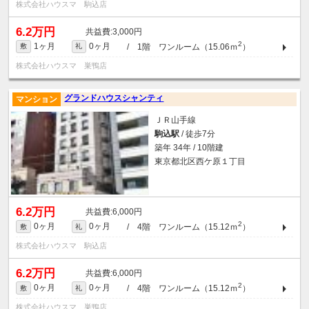
株式会社ハウスマ 駒込店
6.2万円
3,000円
2
1ヶ月
0ヶ月
/ 1階 ワンルーム（15.06ｍ
）
敷
礼
株式会社ハウスマ 巣鴨店
グランドハウスシャンティ
マンション
ＪＲ山手線
駒込駅
/ 徒歩7分
築年 34年 / 10階建
東京都北区西ケ原１丁目
6.2万円
6,000円
2
0ヶ月
0ヶ月
/ 4階 ワンルーム（15.12ｍ
）
敷
礼
株式会社ハウスマ 駒込店
6.2万円
6,000円
2
0ヶ月
0ヶ月
/ 4階 ワンルーム（15.12ｍ
）
敷
礼
株式会社ハウスマ 巣鴨店