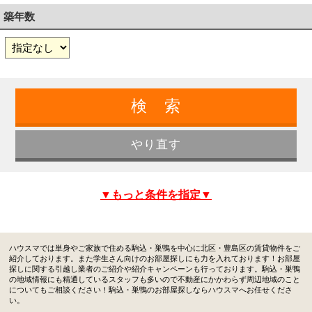
築年数
▼もっと条件を指定▼
ハウスマでは単身やご家族で住める駒込・巣鴨を中心に北区・豊島区の賃貸物件をご
紹介しております。また学生さん向けのお部屋探しにも力を入れております！お部屋
探しに関する引越し業者のご紹介や紹介キャンペーンも行っております。駒込・巣鴨
の地域情報にも精通しているスタッフも多いので不動産にかかわらず周辺地域のこと
についてもご相談ください！駒込・巣鴨のお部屋探しならハウスマへお任せくださ
い。