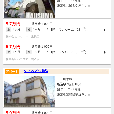
築年 38年 / 2階建
東京都北区西ケ原１丁目
5.7万円
1,000円
2
1ヶ月
1ヶ月
/ 1階 ワンルーム（18ｍ
）
敷
礼
株式会社ハウスマ 巣鴨店
5.7万円
1,000円
2
1ヶ月
1ヶ月
/ 1階 ワンルーム（18ｍ
）
敷
礼
株式会社ハウスマ 駒込店
タウンハウス駒込
アパート
ＪＲ山手線
駒込駅
/ 徒歩10分
築年 48年 / 2階建
東京都豊島区駒込６丁目
5.9万円
4,000円