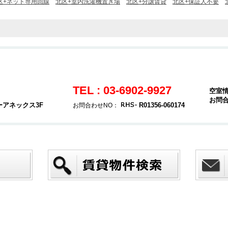
区+ネット専用回線
北区+室内洗濯機置き場
北区+分譲賃貸
北区+保証人不要
TEL : 03-6902-9927
空室
お問
ーアネックス3F
R01356-060174
お問合わせNO：