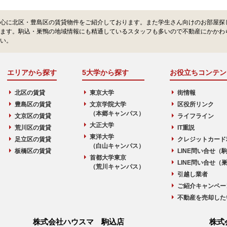
心に北区・豊島区の賃貸物件をご紹介しております。また学生さん向けのお部屋探
ます。駒込・巣鴨の地域情報にも精通しているスタッフも多いので不動産にかかわ
い。
エリアから探す
5大学から探す
お役立ちコンテン
北区の賃貸
東京大学
街情報
豊島区の賃貸
文京学院大学
区役所リンク
（本郷キャンパス）
文京区の賃貸
ライフライン
大正大学
荒川区の賃貸
IT重説
東洋大学
足立区の賃貸
クレジットカード
（白山キャンパス）
板橋区の賃貸
LINE問い合せ（
首都大学東京
LINE問い合せ（
（荒川キャンパス）
引越し業者
ご紹介キャンペー
不動産を売却した
株式会社ハウスマ 駒込店
株式