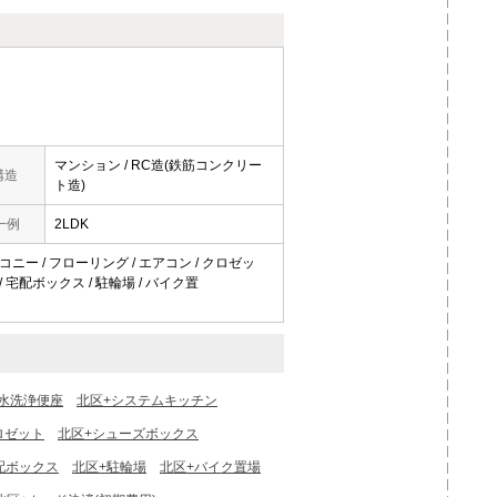
マンション / RC造(鉄筋コンクリー
構造
ト造)
一例
2LDK
ルコニー / フローリング / エアコン / クロゼッ
 宅配ボックス / 駐輪場 / バイク置
水洗浄便座
北区+システムキッチン
ロゼット
北区+シューズボックス
配ボックス
北区+駐輪場
北区+バイク置場