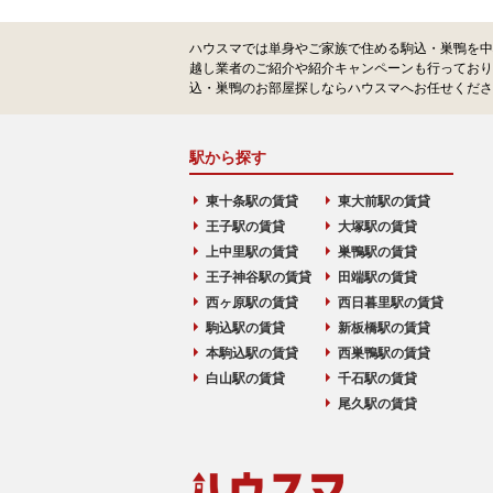
ハウスマでは単身やご家族で住める駒込・巣鴨を中
越し業者のご紹介や紹介キャンペーンも行っており
込・巣鴨のお部屋探しならハウスマへお任せくださ
駅から探す
東十条駅の賃貸
東大前駅の賃貸
王子駅の賃貸
大塚駅の賃貸
上中里駅の賃貸
巣鴨駅の賃貸
王子神谷駅の賃貸
田端駅の賃貸
西ヶ原駅の賃貸
西日暮里駅の賃貸
駒込駅の賃貸
新板橋駅の賃貸
本駒込駅の賃貸
西巣鴨駅の賃貸
白山駅の賃貸
千石駅の賃貸
尾久駅の賃貸