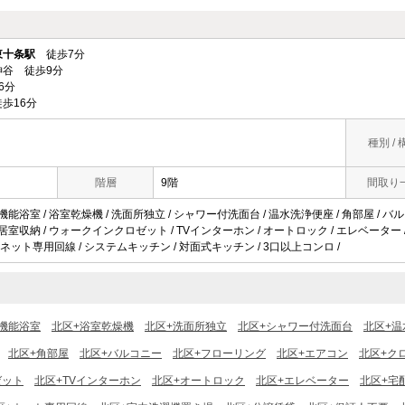
東十条駅
徒歩7分
谷 徒歩9分
6分
歩16分
種別 / 
階層
9階
間取り
機能浴室 / 浴室乾燥機 / 洗面所独立 / シャワー付洗面台 / 温水洗浄便座 / 角部屋 / バ
全居室収納 / ウォークインクロゼット / TVインターホン / オートロック / エレベーター /
カメラ / ネット専用回線 / システムキッチン / 対面式キッチン / 3口以上コンロ /
機能浴室
北区+浴室乾燥機
北区+洗面所独立
北区+シャワー付洗面台
北区+温
北区+角部屋
北区+バルコニー
北区+フローリング
北区+エアコン
北区+ク
ゼット
北区+TVインターホン
北区+オートロック
北区+エレベーター
北区+宅