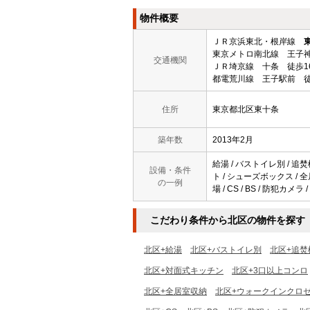
物件概要
ＪＲ京浜東北・根岸線
東京メトロ南北線 王子神
交通機関
ＪＲ埼京線 十条 徒歩1
都電荒川線 王子駅前 徒
住所
東京都北区東十条
築年数
2013年2月
給湯 / バストイレ別 / 追焚
設備・条件
ト / シューズボックス / 
の一例
場 / CS / BS / 防犯
こだわり条件から北区の物件を探す
北区+給湯
北区+バストイレ別
北区+追焚
北区+対面式キッチン
北区+3口以上コンロ
北区+全居室収納
北区+ウォークインクロ