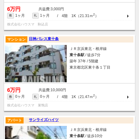
6万円
3,000円
2
1ヶ月
1ヶ月
/ 4階 1K（21.31ｍ
）
敷
礼
株式会社ハウスマ 駒込店
日神パレス東十条
マンション
ＪＲ京浜東北・根岸線
東十条駅
/ 徒歩7分
築年 37年 / 5階建
東京都北区東十条１丁目
6万円
10,000円
2
0ヶ月
0ヶ月
/ 4階 1K（21.47ｍ
）
敷
礼
株式会社ハウスマ 巣鴨店
サンライズハイツ
アパート
ＪＲ京浜東北・根岸線
東十条駅
/ 徒歩10分