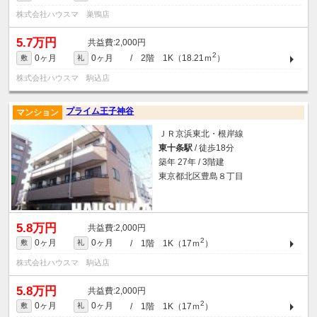
株式会社ハウスマ 巣鴨店
5.7万円
2,000円
2
0ヶ月
0ヶ月
/ 2階 1K（18.21ｍ
）
敷
礼
株式会社ハウスマ 駒込店
プライム王子神谷
マンション
ＪＲ京浜東北・根岸線
東十条駅
/ 徒歩18分
築年 27年 / 3階建
東京都北区豊島８丁目
5.8万円
2,000円
2
0ヶ月
0ヶ月
/ 1階 1K（17ｍ
）
敷
礼
株式会社ハウスマ 駒込店
5.8万円
2,000円
2
0ヶ月
0ヶ月
/ 1階 1K（17ｍ
）
敷
礼