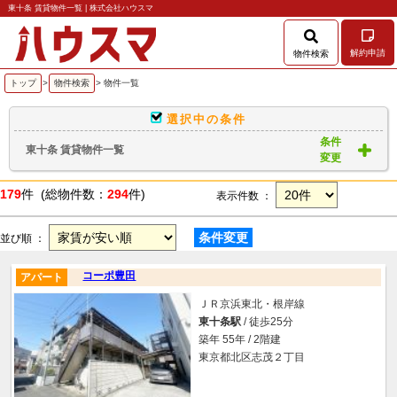
東十条 賃貸物件一覧 | 株式会社ハウスマ
解約申請
物件検索
トップ
>
物件検索
> 物件一覧
選択中の条件
条件
東十条 賃貸物件一覧
変更
179
件 (総物件数：
294
件)
表示件数 ：
条件変更
並び順 ：
コーポ豊田
アパート
ＪＲ京浜東北・根岸線
東十条駅
/ 徒歩25分
築年 55年 / 2階建
東京都北区志茂２丁目