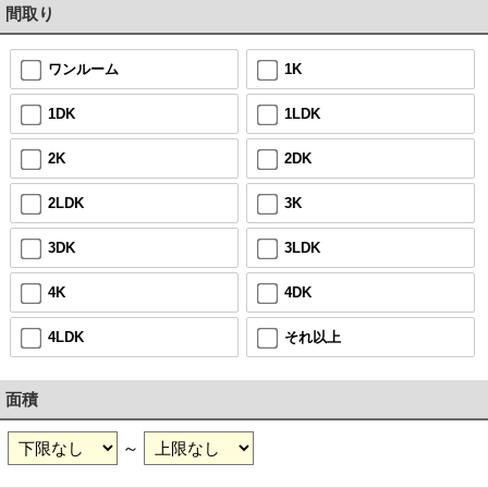
間取り
ワンルーム
1K
1DK
1LDK
2K
2DK
2LDK
3K
3DK
3LDK
4K
4DK
4LDK
それ以上
面積
～