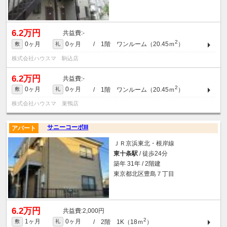
6.2万円
-
2
0ヶ月
0ヶ月
/ 1階 ワンルーム（20.45ｍ
）
敷
礼
株式会社ハウスマ 駒込店
6.2万円
-
2
0ヶ月
0ヶ月
/ 1階 ワンルーム（20.45ｍ
）
敷
礼
株式会社ハウスマ 巣鴨店
サニーコーポIII
アパート
ＪＲ京浜東北・根岸線
東十条駅
/ 徒歩24分
築年 31年 / 2階建
東京都北区豊島７丁目
6.2万円
2,000円
2
1ヶ月
0ヶ月
/ 2階 1K（18ｍ
）
敷
礼