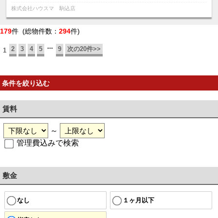
株式会社ハウスマ 駒込店
179
件 (総物件数：
294
件)
...
2
3
4
5
9
次の20件>>
1
条件を絞り込む
賃料
～
管理費込みで検索
敷金
なし
１ヶ月以下