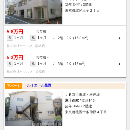
築年 34年 / 3階建
東京都北区王子２丁目
5.8万円
-
2
1ヶ月
1ヶ月
/ 2階 1K（16.8ｍ
）
敷
礼
株式会社ハウスマ 駒込店
5.3万円
-
2
1ヶ月
1ヶ月
/ 3階 1K（16ｍ
）
敷
礼
株式会社ハウスマ 巣鴨店
ルミエール星野
アパート
ＪＲ京浜東北・根岸線
東十条駅
/ 徒歩14分
築年 36年 / 2階建
東京都北区十条仲原４丁目