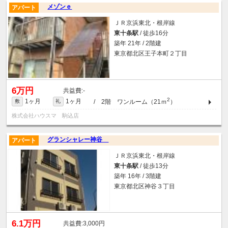
メゾンｅ
アパート
ＪＲ京浜東北・根岸線
東十条駅
/ 徒歩16分
築年 21年 / 2階建
東京都北区王子本町２丁目
6万円
-
2
1ヶ月
1ヶ月
/ 2階 ワンルーム（21ｍ
）
敷
礼
株式会社ハウスマ 駒込店
グランシャレー神谷
アパート
ＪＲ京浜東北・根岸線
東十条駅
/ 徒歩13分
築年 16年 / 3階建
東京都北区神谷３丁目
6.1万円
3,000円