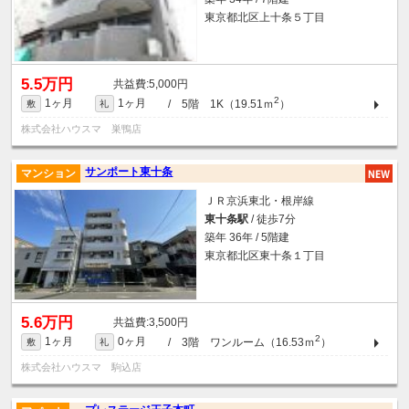
東京都北区上十条５丁目
5.5万円
5,000円
2
1ヶ月
1ヶ月
/ 5階 1K（19.51ｍ
）
敷
礼
株式会社ハウスマ 巣鴨店
サンポート東十条
マンション
ＪＲ京浜東北・根岸線
東十条駅
/ 徒歩7分
築年 36年 / 5階建
東京都北区東十条１丁目
5.6万円
3,500円
2
1ヶ月
0ヶ月
/ 3階 ワンルーム（16.53ｍ
）
敷
礼
株式会社ハウスマ 駒込店