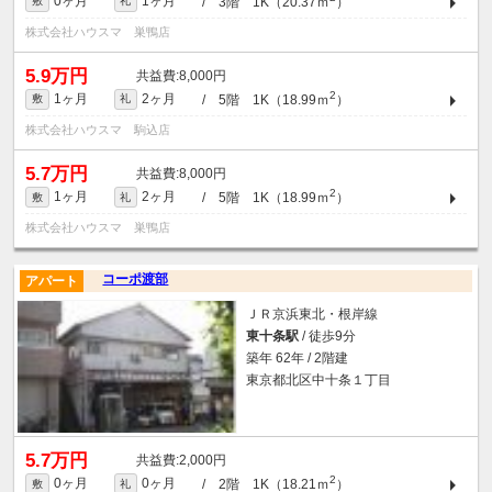
0ヶ月
1ヶ月
/ 3階 1K（20.37ｍ
）
敷
礼
株式会社ハウスマ 巣鴨店
5.9万円
8,000円
2
1ヶ月
2ヶ月
/ 5階 1K（18.99ｍ
）
敷
礼
株式会社ハウスマ 駒込店
5.7万円
8,000円
2
1ヶ月
2ヶ月
/ 5階 1K（18.99ｍ
）
敷
礼
株式会社ハウスマ 巣鴨店
コーポ渡部
アパート
ＪＲ京浜東北・根岸線
東十条駅
/ 徒歩9分
築年 62年 / 2階建
東京都北区中十条１丁目
5.7万円
2,000円
2
0ヶ月
0ヶ月
/ 2階 1K（18.21ｍ
）
敷
礼