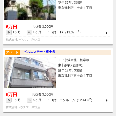
築年 37年 / 3階建
東京都北区中十条４丁目
6万円
3,000円
2
1ヶ月
0ヶ月
/ 2階 1K（19.37ｍ
）
敷
礼
株式会社ハウスマ 駒込店
ベルエステート東十条
アパート
ＪＲ京浜東北・根岸線
東十条駅
/ 徒歩8分
築年 12年 / 3階建
東京都北区東十条４丁目
6万円
3,000円
2
0ヶ月
0ヶ月
/ 1階 ワンルーム（12.44ｍ
）
敷
礼
株式会社ハウスマ 巣鴨店