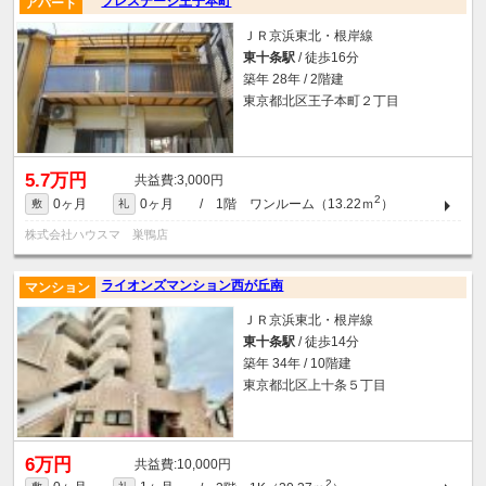
プレステージ王子本町
アパート
ＪＲ京浜東北・根岸線
東十条駅
/ 徒歩16分
築年 28年 / 2階建
東京都北区王子本町２丁目
5.7万円
3,000円
2
0ヶ月
0ヶ月
/ 1階 ワンルーム（13.22ｍ
）
敷
礼
株式会社ハウスマ 巣鴨店
ライオンズマンション西が丘南
マンション
ＪＲ京浜東北・根岸線
東十条駅
/ 徒歩14分
築年 34年 / 10階建
東京都北区上十条５丁目
6万円
10,000円
2