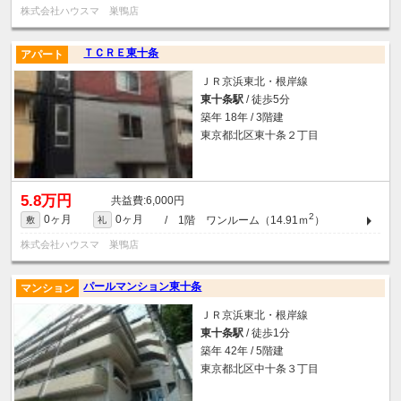
株式会社ハウスマ 巣鴨店
ＴＣＲＥ東十条
アパート
ＪＲ京浜東北・根岸線
東十条駅
/ 徒歩5分
築年 18年 / 3階建
東京都北区東十条２丁目
5.8万円
6,000円
2
0ヶ月
0ヶ月
/ 1階 ワンルーム（14.91ｍ
）
敷
礼
株式会社ハウスマ 巣鴨店
パールマンション東十条
マンション
ＪＲ京浜東北・根岸線
東十条駅
/ 徒歩1分
築年 42年 / 5階建
東京都北区中十条３丁目