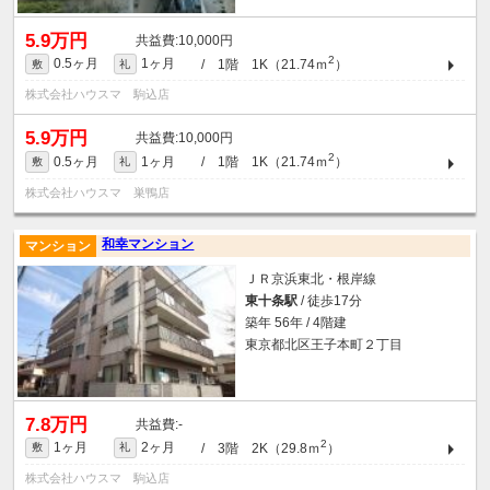
5.9万円
10,000円
2
0.5ヶ月
1ヶ月
/ 1階 1K（21.74ｍ
）
敷
礼
株式会社ハウスマ 駒込店
5.9万円
10,000円
2
0.5ヶ月
1ヶ月
/ 1階 1K（21.74ｍ
）
敷
礼
株式会社ハウスマ 巣鴨店
和幸マンション
マンション
ＪＲ京浜東北・根岸線
東十条駅
/ 徒歩17分
築年 56年 / 4階建
東京都北区王子本町２丁目
7.8万円
-
2
1ヶ月
2ヶ月
/ 3階 2K（29.8ｍ
）
敷
礼
株式会社ハウスマ 駒込店