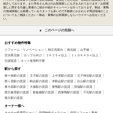
紹介しております。また学生さん向けのお部屋探しにも力を入れております！お部屋
探しに関する引越し業者のご紹介や紹介キャンペーンも行っております。駒込・巣鴨
の地域情報にも精通しているスタッフも多いので不動産にかかわらず周辺地域のこと
についてもご相談ください！駒込・巣鴨のお部屋探しならハウスマへお任せくださ
い。
このページの先頭へ
おすすめ物件特集
リフォーム・リノベーション
独立洗面台
南北線
山手線
京浜東北線
カップル向け
１Ｋ２５㎡以上
１ＬＤＫ４０㎡以上
分譲賃貸
ネット使用料不要
駅から探す
東十条駅の賃貸
王子駅の賃貸
上中里駅の賃貸
王子神谷駅の賃貸
西ヶ原駅の賃貸
駒込駅の賃貸
本駒込駅の賃貸
白山駅の賃貸
東大前駅の賃貸
大塚駅の賃貸
巣鴨駅の賃貸
田端駅の賃貸
西日暮里駅の賃貸
新板橋駅の賃貸
西巣鴨駅の賃貸
千石駅の賃貸
尾久駅の賃貸
オーナー様へ
オーナー様専門ページ
管理物件ギャラリー
空室リフォーム事例