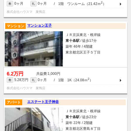
2
0ヶ月
0ヶ月
/ 1階 ワンルーム（21.42ｍ
）
敷
礼
株式会社ハウスマ 巣鴨店
マンション王子
マンション
ＪＲ京浜東北・根岸線
東十条駅
/ 徒歩17分
築年 46年 / 4階建
東京都北区王子５丁目
6.2万円
1,000円
2
5.28万円
0ヶ月
/ 1階 1K（24.08ｍ
）
敷
礼
株式会社ハウスマ 巣鴨店
エステート王子神谷
アパート
ＪＲ京浜東北・根岸線
東十条駅
/ 徒歩23分
築年 22年 / 2階建
東京都北区豊島８丁目