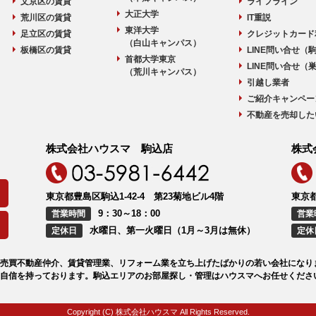
文京区の賃貸
ライフライン
大正大学
荒川区の賃貸
IT重説
東洋大学
足立区の賃貸
クレジットカード
（白山キャンパス）
板橋区の賃貸
LINE問い合せ（
首都大学東京
LINE問い合せ（
（荒川キャンパス）
引越し業者
ご紹介キャンペー
不動産を売却した
株式会社ハウスマ 駒込店
株式
東京都豊島区駒込1-42-4 第23菊地ビル4階
東京都
9：30～18：00
営業時間
営業
水曜日、第一火曜日（1月～3月は無休）
定休日
定休
売買不動産仲介、賃貸管理業、リフォーム業を立ち上げたばかりの若い会社になり
自信を持っております。駒込エリアのお部屋探し・管理はハウスマへお任せくださ
Copyright (C) 株式会社ハウスマ All Rights Reserved.