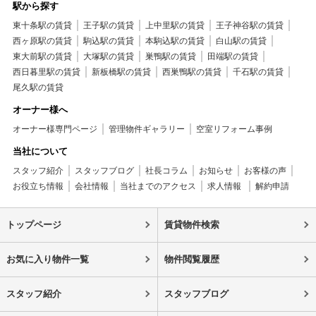
駅から探す
東十条駅の賃貸
王子駅の賃貸
上中里駅の賃貸
王子神谷駅の賃貸
西ヶ原駅の賃貸
駒込駅の賃貸
本駒込駅の賃貸
白山駅の賃貸
東大前駅の賃貸
大塚駅の賃貸
巣鴨駅の賃貸
田端駅の賃貸
西日暮里駅の賃貸
新板橋駅の賃貸
西巣鴨駅の賃貸
千石駅の賃貸
尾久駅の賃貸
オーナー様へ
オーナー様専門ページ
管理物件ギャラリー
空室リフォーム事例
当社について
スタッフ紹介
スタッフブログ
社長コラム
お知らせ
お客様の声
お役立ち情報
会社情報
当社までのアクセス
求人情報
解約申請
トップページ
賃貸物件検索
お気に入り物件一覧
物件閲覧履歴
スタッフ紹介
スタッフブログ