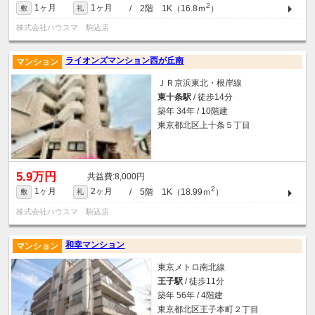
2
1ヶ月
1ヶ月
/ 2階 1K（16.8ｍ
）
敷
礼
株式会社ハウスマ 駒込店
ライオンズマンション西が丘南
マンション
ＪＲ京浜東北・根岸線
東十条駅
/ 徒歩14分
築年 34年 / 10階建
東京都北区上十条５丁目
5.9万円
8,000円
2
1ヶ月
2ヶ月
/ 5階 1K（18.99ｍ
）
敷
礼
株式会社ハウスマ 駒込店
和幸マンション
マンション
東京メトロ南北線
王子駅
/ 徒歩11分
築年 56年 / 4階建
東京都北区王子本町２丁目