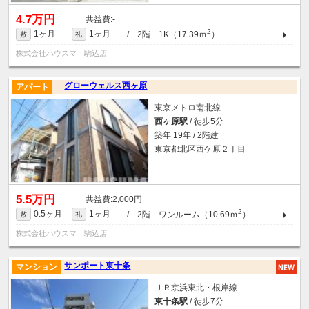
4.7万円
-
2
1ヶ月
1ヶ月
/ 2階 1K（17.39ｍ
）
敷
礼
株式会社ハウスマ 駒込店
グローウェルス西ヶ原
アパート
東京メトロ南北線
西ヶ原駅
/ 徒歩5分
築年 19年 / 2階建
東京都北区西ケ原２丁目
5.5万円
2,000円
2
0.5ヶ月
1ヶ月
/ 2階 ワンルーム（10.69ｍ
）
敷
礼
株式会社ハウスマ 駒込店
サンポート東十条
マンション
ＪＲ京浜東北・根岸線
東十条駅
/ 徒歩7分