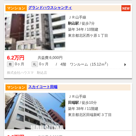
グランドハウスシャンティ
マンション
ＪＲ山手線
駒込駅
/ 徒歩7分
築年 34年 / 10階建
東京都北区西ケ原１丁目
6.2万円
6,000円
2
0ヶ月
0ヶ月
/ 4階 ワンルーム（15.12ｍ
）
敷
礼
株式会社ハウスマ 駒込店
スカイコート田端
マンション
ＪＲ山手線
田端駅
/ 徒歩10分
築年 38年 / 11階建
東京都北区田端新町３丁目