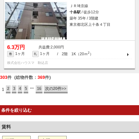
ＪＲ埼京線
十条駅
/ 徒歩12分
築年 35年 / 3階建
東京都北区上十条４丁目
6.3万円
2,000円
2
1ヶ月
1ヶ月
/ 2階 1K（20ｍ
）
敷
礼
株式会社ハウスマ 駒込店
303
件 (総物件数：
369
件)
...
2
3
4
5
16
次の20件>>
1
条件を絞り込む
賃料