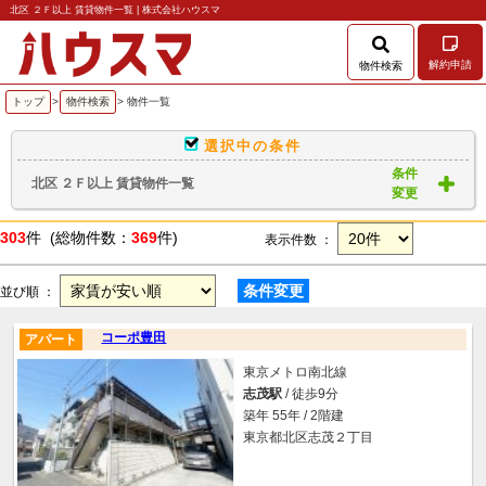
北区 ２Ｆ以上 賃貸物件一覧 | 株式会社ハウスマ
解約申請
物件検索
トップ
>
物件検索
> 物件一覧
選択中の条件
条件
北区 ２Ｆ以上 賃貸物件一覧
変更
303
件 (総物件数：
369
件)
表示件数 ：
条件変更
並び順 ：
コーポ豊田
アパート
東京メトロ南北線
志茂駅
/ 徒歩9分
築年 55年 / 2階建
東京都北区志茂２丁目