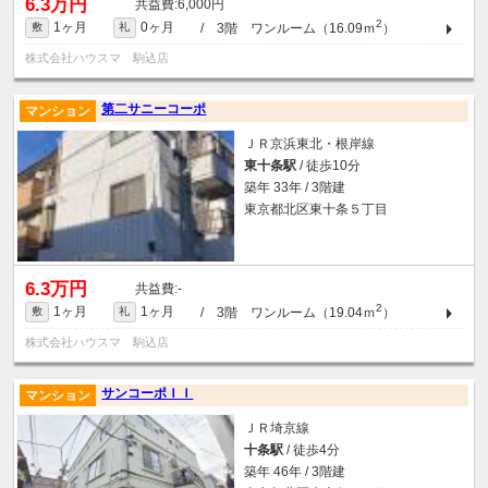
6.3万円
6,000円
2
1ヶ月
0ヶ月
/ 3階 ワンルーム（16.09ｍ
）
敷
礼
株式会社ハウスマ 駒込店
第二サニーコーポ
マンション
ＪＲ京浜東北・根岸線
東十条駅
/ 徒歩10分
築年 33年 / 3階建
東京都北区東十条５丁目
6.3万円
-
2
1ヶ月
1ヶ月
/ 3階 ワンルーム（19.04ｍ
）
敷
礼
株式会社ハウスマ 駒込店
サンコーポＩＩ
マンション
ＪＲ埼京線
十条駅
/ 徒歩4分
築年 46年 / 3階建