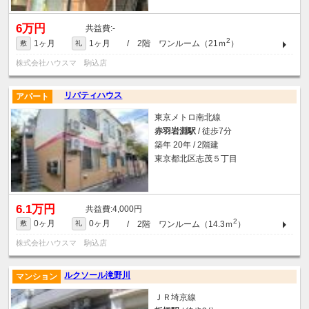
6万円
-
2
1ヶ月
1ヶ月
/ 2階 ワンルーム（21ｍ
）
敷
礼
株式会社ハウスマ 駒込店
リバティハウス
アパート
東京メトロ南北線
赤羽岩淵駅
/ 徒歩7分
築年 20年 / 2階建
東京都北区志茂５丁目
6.1万円
4,000円
2
0ヶ月
0ヶ月
/ 2階 ワンルーム（14.3ｍ
）
敷
礼
株式会社ハウスマ 駒込店
ルクソール滝野川
マンション
ＪＲ埼京線