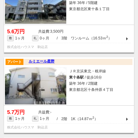
築年 36年 / 5階建
東京都北区東十条１丁目
5.6万円
3,500円
2
1ヶ月
0ヶ月
/ 3階 ワンルーム（16.53ｍ
）
敷
礼
株式会社ハウスマ 駒込店
ルミエール星野
アパート
ＪＲ京浜東北・根岸線
東十条駅
/ 徒歩16分
築年 36年 / 2階建
東京都北区十条仲原４丁目
5.7万円
-
2
1ヶ月
1ヶ月
/ 2階 1K（14.87ｍ
）
敷
礼
株式会社ハウスマ 駒込店