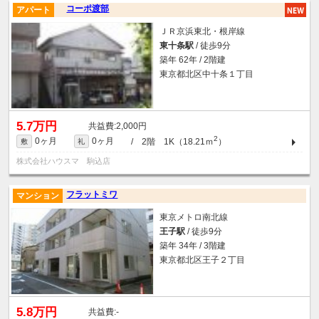
コーポ渡部
アパート
ＪＲ京浜東北・根岸線
東十条駅
/ 徒歩9分
築年 62年 / 2階建
東京都北区中十条１丁目
5.7万円
2,000円
2
0ヶ月
0ヶ月
/ 2階 1K（18.21ｍ
）
敷
礼
株式会社ハウスマ 駒込店
フラットミワ
マンション
東京メトロ南北線
王子駅
/ 徒歩9分
築年 34年 / 3階建
東京都北区王子２丁目
5.8万円
-