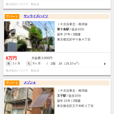
株式会社ハウスマ 駒込店
サンライズハイツ
アパート
ＪＲ京浜東北・根岸線
東十条駅
/ 徒歩10分
築年 37年 / 3階建
東京都北区中十条４丁目
6万円
3,000円
2
1ヶ月
0ヶ月
/ 2階 1K（19.37ｍ
）
敷
礼
株式会社ハウスマ 駒込店
メゾンｅ
アパート
ＪＲ京浜東北・根岸線
王子駅
/ 徒歩10分
築年 21年 / 2階建
東京都北区王子本町２丁目