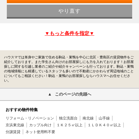
▼もっと条件を指定▼
ハウスマでは単身やご家族で住める駒込・巣鴨を中心に北区・豊島区の賃貸物件をご
紹介しております。また学生さん向けのお部屋探しにも力を入れております！お部屋
探しに関する引越し業者のご紹介や紹介キャンペーンも行っております。駒込・巣鴨
の地域情報にも精通しているスタッフも多いので不動産にかかわらず周辺地域のこと
についてもご相談ください！駒込・巣鴨のお部屋探しならハウスマへお任せくださ
い。
このページの先頭へ
おすすめ物件特集
リフォーム・リノベーション
独立洗面台
南北線
山手線
京浜東北線
カップル向け
１Ｋ２５㎡以上
１ＬＤＫ４０㎡以上
分譲賃貸
ネット使用料不要