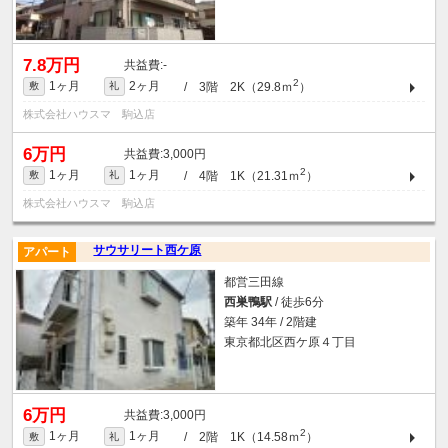
7.8万円
-
2
1ヶ月
2ヶ月
/ 3階 2K（29.8ｍ
）
敷
礼
株式会社ハウスマ 駒込店
6万円
3,000円
2
1ヶ月
1ヶ月
/ 4階 1K（21.31ｍ
）
敷
礼
株式会社ハウスマ 駒込店
サウサリート西ケ原
アパート
都営三田線
西巣鴨駅
/ 徒歩6分
築年 34年 / 2階建
東京都北区西ケ原４丁目
6万円
3,000円
2
1ヶ月
1ヶ月
/ 2階 1K（14.58ｍ
）
敷
礼