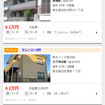
板橋駅
/ 徒歩3分
築年 33年 / 4階建
東京都北区滝野川７丁目
6.1万円
-
2
1ヶ月
0ヶ月
/ 3階 ワンルーム（18.9ｍ
）
敷
礼
株式会社ハウスマ 駒込店
サニーコーポIII
アパート
東京メトロ南北線
王子神谷駅
/ 徒歩10分
築年 31年 / 2階建
東京都北区豊島７丁目
6.2万円
2,000円
2
1ヶ月
0ヶ月
/ 2階 1K（18ｍ
）
敷
礼
株式会社ハウスマ 駒込店