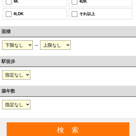
4K
4DK
4LDK
それ以上
面積
～
駅徒歩
築年数