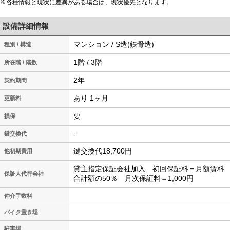
※各種情報と現状に差異がある場合は、現状優先となります。
設備詳細情報
マンション / S造(鉄骨造)
種別 / 構造
1階 / 3階
所在階 / 階数
2年
契約期間
あり 1ヶ月
更新料
要
損保
-
鍵交換代
鍵交換代18,700円
他初期費用
貸主指定保証会社加入 初回保証料＝月額賃料
保証人代行会社
合計額の50％ 月次保証料＝1,000円
仲介手数料
バイク置き場
駐車場