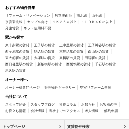
おすすめ物件特集
リフォーム・リノベーション
独立洗面台
南北線
山手線
京浜東北線
カップル向け
１Ｋ２５㎡以上
１ＬＤＫ４０㎡以上
分譲賃貸
ネット使用料不要
駅から探す
東十条駅の賃貸
王子駅の賃貸
上中里駅の賃貸
王子神谷駅の賃貸
西ヶ原駅の賃貸
駒込駅の賃貸
本駒込駅の賃貸
白山駅の賃貸
東大前駅の賃貸
大塚駅の賃貸
巣鴨駅の賃貸
田端駅の賃貸
西日暮里駅の賃貸
新板橋駅の賃貸
西巣鴨駅の賃貸
千石駅の賃貸
尾久駅の賃貸
オーナー様へ
オーナー様専門ページ
管理物件ギャラリー
空室リフォーム事例
当社について
スタッフ紹介
スタッフブログ
社長コラム
お知らせ
お客様の声
お役立ち情報
会社情報
当社までのアクセス
求人情報
解約申請
トップページ
賃貸物件検索