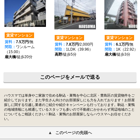
賃貸マンション
賃貸マンション
賃貸マンション
賃料：
7.5万円
/無
賃料：
7.8万円
/2,000円
賃料：
6.1万円
/無
間取：
ワンルーム
間取：
1LDK（39.96）
間取：
1K（22.92）
（15.00）
高野
/徒歩5分
扇大橋
/徒歩3分
扇大橋
/徒歩20分
このページをメールで送る
ハウスマでは単身やご家族で住める駒込・巣鴨を中心に北区・豊島区の賃貸物件をご
紹介しております。また学生さん向けのお部屋探しにも力を入れております！お部屋
探しに関する引越し業者のご紹介や紹介キャンペーンも行っております。駒込・巣鴨
の地域情報にも精通しているスタッフも多いので不動産にかかわらず周辺地域のこと
についてもご相談ください！駒込・巣鴨のお部屋探しならハウスマへお任せくださ
い。
このページの先頭へ