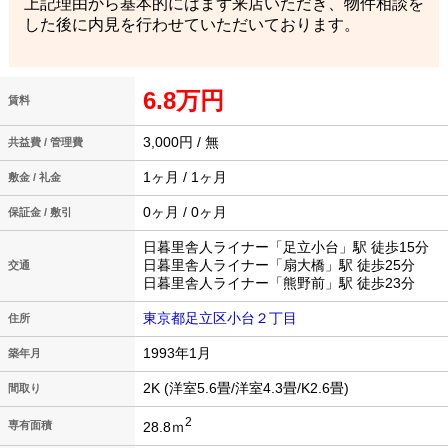
上記理由から基本的にはまず来店いただき、物件相談を
した後に内見を行わせていただいております。
6.8万円
賃料
3,000円 / 無
共益費 / 管理費
1ヶ月 / 1ヶ月
敷金 / 礼金
0ヶ月 / 0ヶ月
保証金 / 敷引
日暮里舎人ライナー「足立小台」駅 徒歩15分
日暮里舎人ライナー「扇大橋」駅 徒歩25分
交通
日暮里舎人ライナー「熊野前」駅 徒歩23分
東京都足立区小台２丁目
住所
1993年1月
築年月
2K (洋室5.6畳/洋室4.3畳/K2.6畳)
間取り
2
28.8ｍ
専有面積