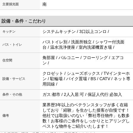
南
主要採光面
設備・条件・こだわり
システムキッチン / 3口以上コンロ /
キッチン
バストイレ別 / 洗面所独立 / シャワー付洗面
バス・トイレ
台 / 温水洗浄便座 / 室内洗濯機置き場 /
角部屋 / バルコニー / フローリング / エアコ
住空間
ン /
クロゼット / シューズボックス / TVインターホ
ン / 駐輪場 / バイク置場 / BS / CATV / ネット専
設備・サービス
用回線 /
ガス:都市 / 2人入居:可 / 保証人代行:必加入
条件・その他
業界歴3年以上のベテランスタッフが多く在籍
しており「経験」を生かした接客が自慢です！
他社では取扱いのない「弊社専任物件」も数多
備考
数！お客様のご条件をしっかりとヒアリングし
ベストな物件をご紹介いたします！