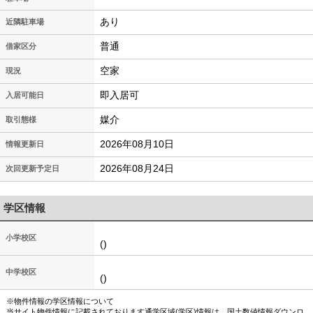
あり
近隣駐車場
普通
借家区分
空家
現況
即入居可
入居可能日
媒介
取引態様
2026年08月10日
情報更新日
2026年08月24日
次回更新予定日
学区情報
小学校区
()
中学校区
()
※物件情報の学区情報について
当サイト物件情報に記載されております通学区域(学区)情報は、国土数値情報ダウンロ