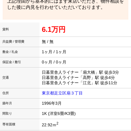
上記理由から基本的にはまず来店いただき、物件相談を
した後に内見を行わせていただいております。
6.1万円
賃料
無 / 無
共益費 / 管理費
1ヶ月 / 1ヶ月
敷金 / 礼金
0ヶ月 / 0ヶ月
保証金 / 敷引
日暮里舎人ライナー「扇大橋」駅 徒歩3分
日暮里舎人ライナー「高野」駅 徒歩4分
交通
日暮里舎人ライナー「江北」駅 徒歩11分
東京都足立区扇３丁目
住所
1996年3月
築年月
1K (洋室6畳/K3畳)
間取り
2
22.92ｍ
専有面積