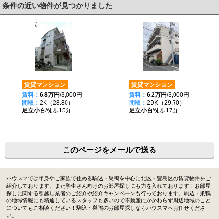
条件の近い物件が見つかりました
賃貸マンション
賃貸マンション
賃料：
6.8万円
/3,000円
賃料：
6.2万円
/3,000円
間取：
2K（28.80）
間取：
2DK（29.70）
足立小台
/徒歩15分
足立小台
/徒歩17分
このページをメールで送る
ハウスマでは単身やご家族で住める駒込・巣鴨を中心に北区・豊島区の賃貸物件をご
紹介しております。また学生さん向けのお部屋探しにも力を入れております！お部屋
探しに関する引越し業者のご紹介や紹介キャンペーンも行っております。駒込・巣鴨
の地域情報にも精通しているスタッフも多いので不動産にかかわらず周辺地域のこと
についてもご相談ください！駒込・巣鴨のお部屋探しならハウスマへお任せくださ
い。