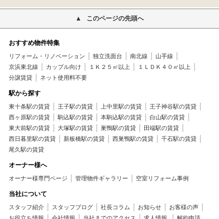
このページの先頭へ
おすすめ物件特集
リフォーム・リノベーション
独立洗面台
南北線
山手線
京浜東北線
カップル向け
１Ｋ２５㎡以上
１ＬＤＫ４０㎡以上
分譲賃貸
ネット使用料不要
駅から探す
東十条駅の賃貸
王子駅の賃貸
上中里駅の賃貸
王子神谷駅の賃貸
西ヶ原駅の賃貸
駒込駅の賃貸
本駒込駅の賃貸
白山駅の賃貸
東大前駅の賃貸
大塚駅の賃貸
巣鴨駅の賃貸
田端駅の賃貸
西日暮里駅の賃貸
新板橋駅の賃貸
西巣鴨駅の賃貸
千石駅の賃貸
尾久駅の賃貸
オーナー様へ
オーナー様専門ページ
管理物件ギャラリー
空室リフォーム事例
当社について
スタッフ紹介
スタッフブログ
社長コラム
お知らせ
お客様の声
お役立ち情報
会社情報
当社までのアクセス
求人情報
解約申請