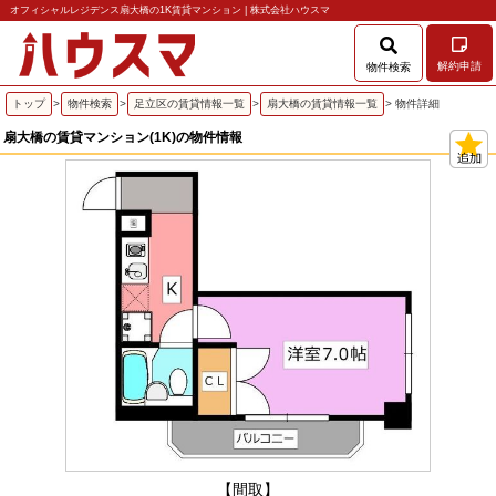
オフィシャルレジデンス扇大橋の1K賃貸マンション | 株式会社ハウスマ
解約申請
物件検索
トップ
>
物件検索
>
足立区の賃貸情報一覧
>
扇大橋の賃貸情報一覧
> 物件詳細
扇大橋の賃貸マンション(1K)の物件情報
【間取】