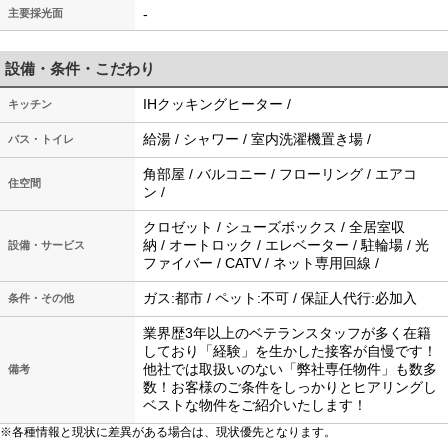
-
主要採光面
設備・条件・こだわり
IHクッキングヒーター /
キッチン
給湯 / シャワー / 室内洗濯機置き場 /
バス・トイレ
角部屋 / バルコニー / フローリング / エアコ
住空間
ン /
クロゼット / シューズボックス / 全居室収
納 / オートロック / エレベーター / 駐輪場 / 光
設備・サービス
ファイバー / CATV / ネット専用回線 /
ガス:都市 / ペット:不可 / 保証人代行:必加入
条件・その他
業界歴3年以上のベテランスタッフが多く在籍
しており「経験」を生かした接客が自慢です！
他社では取扱いのない「弊社専任物件」も数多
備考
数！お客様のご条件をしっかりとヒアリングし
ベストな物件をご紹介いたします！
※各種情報と現状に差異がある場合は、現状優先となります。