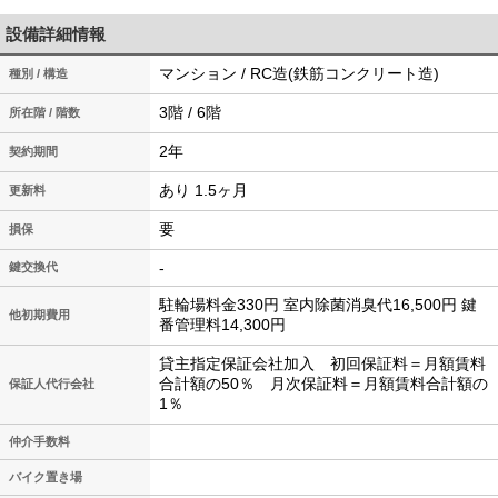
設備詳細情報
マンション / RC造(鉄筋コンクリート造)
種別 / 構造
3階 / 6階
所在階 / 階数
2年
契約期間
あり 1.5ヶ月
更新料
要
損保
-
鍵交換代
駐輪場料金330円 室内除菌消臭代16,500円 鍵
他初期費用
番管理料14,300円
貸主指定保証会社加入 初回保証料＝月額賃料
合計額の50％ 月次保証料＝月額賃料合計額の
保証人代行会社
1％
仲介手数料
バイク置き場