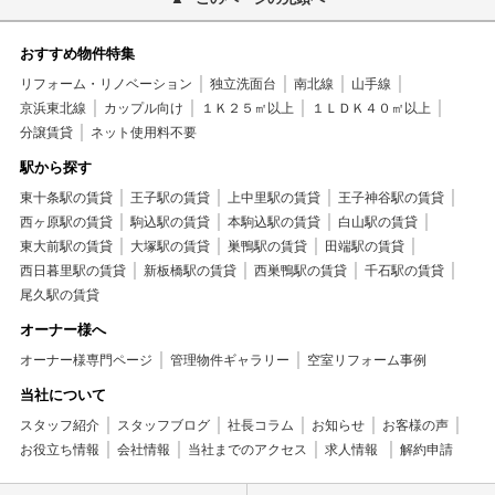
おすすめ物件特集
リフォーム・リノベーション
独立洗面台
南北線
山手線
京浜東北線
カップル向け
１Ｋ２５㎡以上
１ＬＤＫ４０㎡以上
分譲賃貸
ネット使用料不要
駅から探す
東十条駅の賃貸
王子駅の賃貸
上中里駅の賃貸
王子神谷駅の賃貸
西ヶ原駅の賃貸
駒込駅の賃貸
本駒込駅の賃貸
白山駅の賃貸
東大前駅の賃貸
大塚駅の賃貸
巣鴨駅の賃貸
田端駅の賃貸
西日暮里駅の賃貸
新板橋駅の賃貸
西巣鴨駅の賃貸
千石駅の賃貸
尾久駅の賃貸
オーナー様へ
オーナー様専門ページ
管理物件ギャラリー
空室リフォーム事例
当社について
スタッフ紹介
スタッフブログ
社長コラム
お知らせ
お客様の声
お役立ち情報
会社情報
当社までのアクセス
求人情報
解約申請