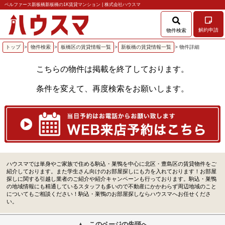
ベルファース新板橋新板橋の1K賃貸マンション | 株式会社ハウスマ
解約申請
物件検索
トップ
>
物件検索
>
板橋区の賃貸情報一覧
>
新板橋の賃貸情報一覧
> 物件詳細
こちらの物件は掲載を終了しております。
条件を変えて、再度検索をお願いします。
ハウスマでは単身やご家族で住める駒込・巣鴨を中心に北区・豊島区の賃貸物件をご
紹介しております。また学生さん向けのお部屋探しにも力を入れております！お部屋
探しに関する引越し業者のご紹介や紹介キャンペーンも行っております。駒込・巣鴨
の地域情報にも精通しているスタッフも多いので不動産にかかわらず周辺地域のこと
についてもご相談ください！駒込・巣鴨のお部屋探しならハウスマへお任せくださ
い。
このページの先頭へ