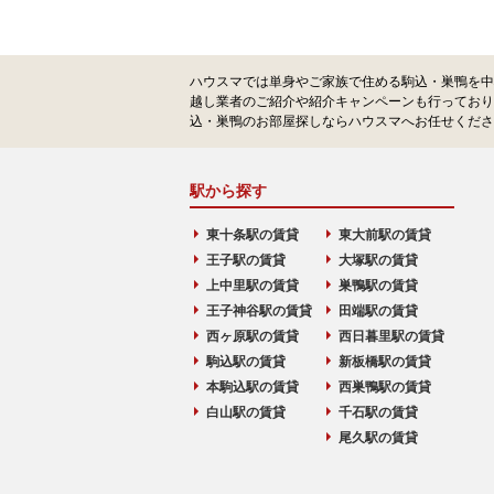
ハウスマでは単身やご家族で住める駒込・巣鴨を中
越し業者のご紹介や紹介キャンペーンも行っており
込・巣鴨のお部屋探しならハウスマへお任せくださ
駅から探す
東十条駅の賃貸
東大前駅の賃貸
王子駅の賃貸
大塚駅の賃貸
上中里駅の賃貸
巣鴨駅の賃貸
王子神谷駅の賃貸
田端駅の賃貸
西ヶ原駅の賃貸
西日暮里駅の賃貸
駒込駅の賃貸
新板橋駅の賃貸
本駒込駅の賃貸
西巣鴨駅の賃貸
白山駅の賃貸
千石駅の賃貸
尾久駅の賃貸