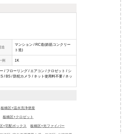
マンション / RC造(鉄筋コンクリー
構造
ト造)
一例
1K
 / フローリング / エアコン / クロゼット / シ
/ BS / 防犯カメラ / ネット使用料不要 / ネッ
板橋区+温水洗浄便座
板橋区+クロゼット
区+宅配ボックス
板橋区+光ファイバー