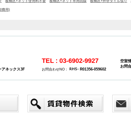
ラ
板橋区+ネット使用料不要
板橋区+ネット専用回線
板橋区+外壁タイル張り
期費用)
TEL : 03-6902-9927
空室
お問
ーアネックス3F
R01356-059602
お問合わせNO：