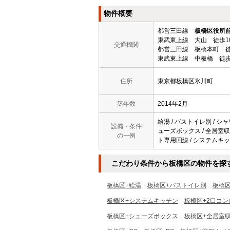
物件概要
都営三田線
板橋区役所
東武東上線 大山 徒歩1
交通機関
都営三田線 板橋本町 徒
東武東上線 中板橋 徒歩
住所
東京都板橋区氷川町
築年数
2014年2月
給湯 / バストイレ別 / シャ
設備・条件
ューズボックス / 全居室収納 
の一例
ト専用回線 / システムキッチ
こだわり条件から板橋区の物件を探
板橋区+給湯
板橋区+バストイレ別
板橋
板橋区+システムキッチン
板橋区+2口コン
板橋区+シューズボックス
板橋区+全居室