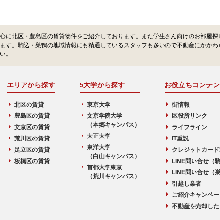
心に北区・豊島区の賃貸物件をご紹介しております。また学生さん向けのお部屋探
ます。駒込・巣鴨の地域情報にも精通しているスタッフも多いので不動産にかかわ
い。
エリアから探す
5大学から探す
お役立ちコンテン
北区の賃貸
東京大学
街情報
豊島区の賃貸
文京学院大学
区役所リンク
（本郷キャンパス）
文京区の賃貸
ライフライン
大正大学
荒川区の賃貸
IT重説
東洋大学
足立区の賃貸
クレジットカード
（白山キャンパス）
板橋区の賃貸
LINE問い合せ（
首都大学東京
LINE問い合せ（
（荒川キャンパス）
引越し業者
ご紹介キャンペー
不動産を売却した