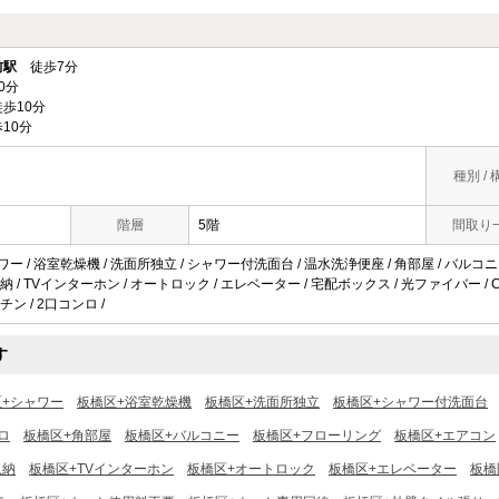
前駅
徒歩7分
0分
歩10分
10分
種別 / 
階層
5階
間取り
ワー / 浴室乾燥機 / 洗面所独立 / シャワー付洗面台 / 温水洗浄便座 / 角部屋 / バルコニー
/ TVインターホン / オートロック / エレベーター / 宅配ボックス / 光ファイバー / CS 
ン / 2口コンロ /
す
区+シャワー
板橋区+浴室乾燥機
板橋区+洗面所独立
板橋区+シャワー付洗面台
ロ
板橋区+角部屋
板橋区+バルコニー
板橋区+フローリング
板橋区+エアコン
収納
板橋区+TVインターホン
板橋区+オートロック
板橋区+エレベーター
板橋