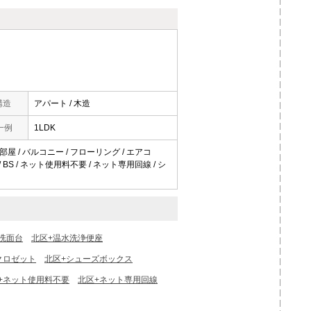
構造
アパート / 木造
一例
1LDK
部屋 / バルコニー / フローリング / エアコ
/ BS / ネット使用料不要 / ネット専用回線 / シ
洗面台
北区+温水洗浄便座
クロゼット
北区+シューズボックス
+ネット使用料不要
北区+ネット専用回線