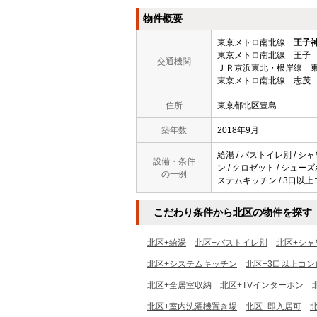
物件概要
東京メトロ南北線
王子
東京メトロ南北線 王子 
交通機関
ＪＲ京浜東北・根岸線 東
東京メトロ南北線 志茂 
住所
東京都北区豊島
築年数
2018年9月
給湯 / バストイレ別 / シャ
設備・条件
ン / クロゼット / シューズ
の一例
ステムキッチン / 3口以上
こだわり条件から北区の物件を探す
北区+給湯
北区+バストイレ別
北区+シャ
北区+システムキッチン
北区+3口以上コン
北区+全居室収納
北区+TVインターホン
北区+室内洗濯機置き場
北区+即入居可