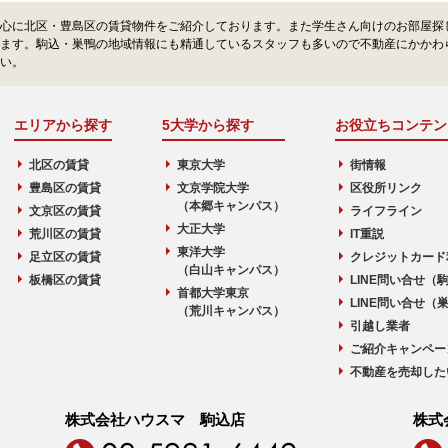
心に北区・豊島区の賃貸物件をご紹介しております。また学生さん向けのお部屋探
ます。駒込・巣鴨の地域情報にも精通しているスタッフも多いので不動産にかかわ
い。
エリアから探す
5大学から探す
お役立ちコンテン
北区の賃貸
東京大学
街情報
豊島区の賃貸
文京学院大学
区役所リンク
（本郷キャンパス）
文京区の賃貸
ライフライン
大正大学
荒川区の賃貸
IT重説
東洋大学
足立区の賃貸
クレジットカード
（白山キャンパス）
板橋区の賃貸
LINE問い合せ（
首都大学東京
LINE問い合せ（
（荒川キャンパス）
引越し業者
ご紹介キャンペー
不動産を売却した
株式会社ハウスマ 駒込店
株式