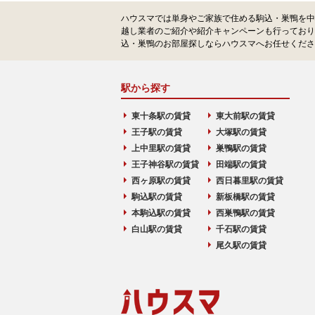
ハウスマでは単身やご家族で住める駒込・巣鴨を中
越し業者のご紹介や紹介キャンペーンも行っており
込・巣鴨のお部屋探しならハウスマへお任せくださ
駅から探す
東十条駅の賃貸
東大前駅の賃貸
王子駅の賃貸
大塚駅の賃貸
上中里駅の賃貸
巣鴨駅の賃貸
王子神谷駅の賃貸
田端駅の賃貸
西ヶ原駅の賃貸
西日暮里駅の賃貸
駒込駅の賃貸
新板橋駅の賃貸
本駒込駅の賃貸
西巣鴨駅の賃貸
白山駅の賃貸
千石駅の賃貸
尾久駅の賃貸