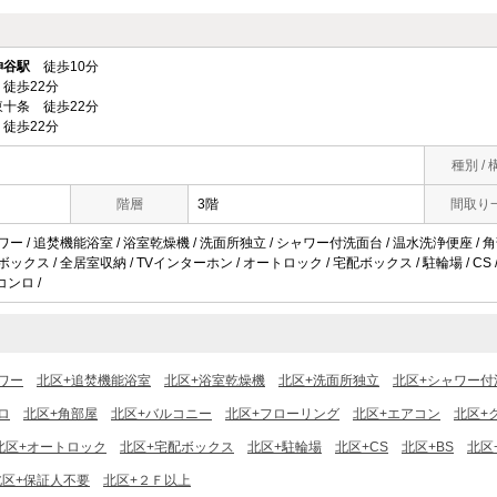
神谷駅
徒歩10分
徒歩22分
十条 徒歩22分
徒歩22分
種別 / 
階層
3階
間取り
ワー / 追焚機能浴室 / 浴室乾燥機 / 洗面所独立 / シャワー付洗面台 / 温水洗浄便座 / 角
ボックス / 全居室収納 / TVインターホン / オートロック / 宅配ボックス / 駐輪場 / CS 
コンロ /
ワー
北区+追焚機能浴室
北区+浴室乾燥機
北区+洗面所独立
北区+シャワー付
ロ
北区+角部屋
北区+バルコニー
北区+フローリング
北区+エアコン
北区+
北区+オートロック
北区+宅配ボックス
北区+駐輪場
北区+CS
北区+BS
北区
北区+保証人不要
北区+２Ｆ以上