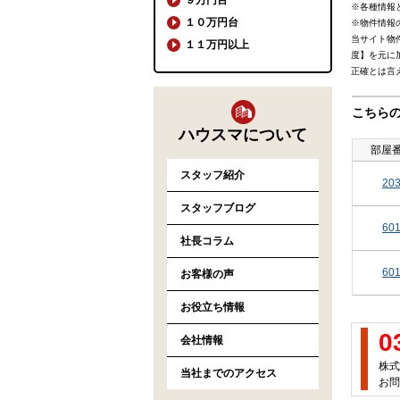
※各種情報
１０万円台
※物件情報
当サイト物
１１万円以上
度】を元に
正確とは言
こちら
ハウスマについて
部屋
スタッフ紹介
20
スタッフブログ
60
社長コラム
60
お客様の声
お役立ち情報
0
会社情報
株式
当社までのアクセス
お問