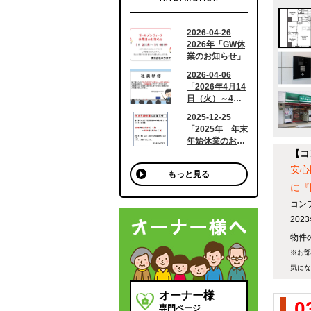
【コ
安心
もっと見る
に『
コン
20
物件の
※お部
気にな
オーナー様
0
専門ページ