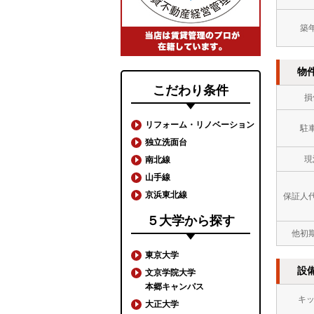
築
物
こだわり条件
損
リフォーム・リノベーション
駐
独立洗面台
現
南北線
山手線
京浜東北線
保証人
５大学から探す
他初
東京大学
設
文京学院大学
本郷キャンパス
キ
大正大学