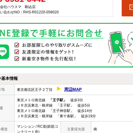
会社ハウスマ 駒込店
い合わせNO：RHS-R01220-058020
件基本情報
周辺MAP
在地
東京都北区王子２丁目
東京メトロ南北線
「王子駅」
徒歩3分
ＪＲ京浜東北・根岸線 「王子駅」 徒歩5分
通
東京メトロ南北線 「王子神谷駅」 徒歩14分
ＪＲ京浜東北・根岸線 「東十条駅」 徒歩19分
マンション / RC造(鉄筋コ
/ 構造
主要採光面
南
ンクリート造)