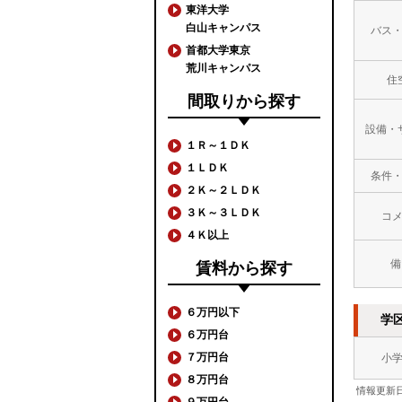
東洋大学
白山キャンパス
バス
首都大学東京
荒川キャンパス
住
間取りから探す
設備・
１Ｒ～１ＤＫ
１ＬＤＫ
条件
２Ｋ～２ＬＤＫ
３Ｋ～３ＬＤＫ
コ
４Ｋ以上
備
賃料から探す
６万円以下
学
６万円台
７万円台
小
８万円台
情報更新日
９万円台