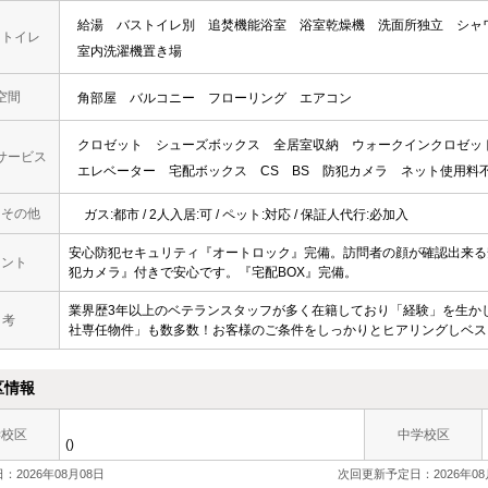
給湯
バストイレ別
追焚機能浴室
浴室乾燥機
洗面所独立
シャ
・トイレ
室内洗濯機置き場
空間
角部屋
バルコニー
フローリング
エアコン
クロゼット
シューズボックス
全居室収納
ウォークインクロゼッ
サービス
エレベーター
宅配ボックス
CS
BS
防犯カメラ
ネット使用料
・その他
ガス:都市 / 2人入居:可 / ペット:対応 / 保証人代行:必加入
安心防犯セキュリティ『オートロック』完備。訪問者の顔が確認出来る
メント
犯カメラ』付きで安心です。『宅配BOX』完備。
業界歴3年以上のベテランスタッフが多く在籍しており「経験」を生か
 考
社専任物件」も数多数！お客様のご条件をしっかりとヒアリングしベス
区情報
学校区
中学校区
()
：2026年08月08日
次回更新予定日：2026年08