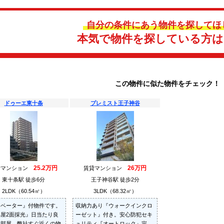
自分の条件にあう物件を探してほ
本気で物件を探している方
この物件に似た物件をチェック！
ドゥーエ東十条
プレミスト王子神谷
25.2万円
26万円
貸マンション
賃貸マンション
東十条駅 徒歩6分
王子神谷駅 徒歩2分
2LDK（60.54㎡）
3LDK（68.32㎡）
レベーター』付物件です。
収納力あり『ウォークインクロ
屋2面採光』日当たり良
ーゼット』付き。安心防犯セキ
お部屋。弊社すぐ近くの物
ュリティ『オートロック』完