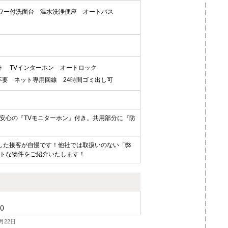
ワー付洗面台
温水洗浄便座
オートバス
ト
TVインターホン
オートロック
不要
ネット専用回線
24時間ゴミ出し可
安心の『TVモニターホン』付き。共用部分に『防
した接客が自慢です！他社では取扱いのない「弊
トな物件をご紹介いたします！
()
月22日