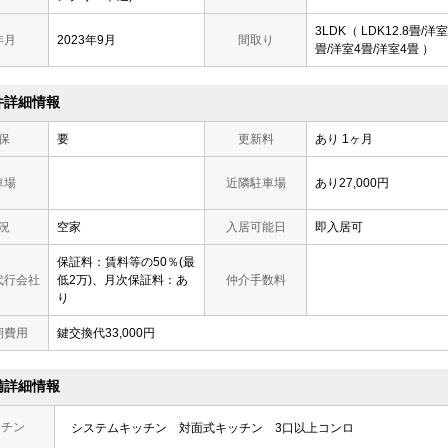
3LDK（ LDK12.8畳/洋室
年月
2023年9月
間取り
畳/洋室4畳/洋室4畳 ）
件詳細情報
保
要
更新料
あり 1ヶ月
車場
近隣駐車場
あり27,000円
況
空家
入居可能日
即入居可
保証料：賃料等の50％(最
代行会社
低2万)、月次保証料：あ
仲介手数料
り
期費用
鍵交換代33,000円
備詳細情報
ッチン
システムキッチン
対面式キッチン
3口以上コンロ