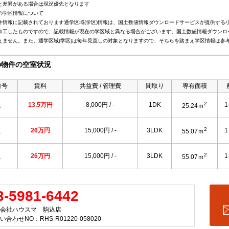
と差異がある場合は現況優先となります
の学区情報について
件情報に記載されております通学区域(学区)情報は、国土数値情報ダウンロードサービスが提供する小学
加工したものですので、記載情報が現在の学区域と異なる場合がございます。国土数値情報ダウンロ
えません。また、通学区域(学区)は毎年見直しの対象となりますので、そちらを踏まえ学区情報は参
の物件の空室状況
番号
賃料
共益費 / 管理費
間取り
専有面積
2
3
13.5万円
8,000円 / -
1DK
25.24ｍ
2
1
26万円
15,000円 / -
3LDK
55.07ｍ
2
1
26万円
15,000円 / -
3LDK
55.07ｍ
3-5981-6442
会社ハウスマ 駒込店
い合わせNO：RHS-R01220-058020