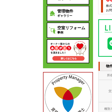
株式
お問
管理物件
ギャラリー
空室リフォーム
事例
物
所
交
種別 