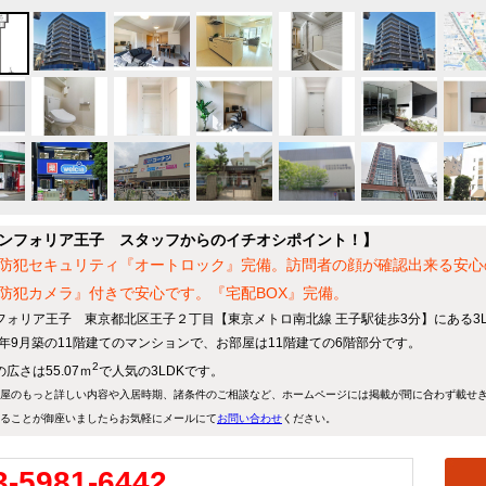
ンフォリア王子 スタッフからのイチオシポイント！】
防犯セキュリティ『オートロック』完備。訪問者の顔が確認出来る安心
防犯カメラ』付きで安心です。『宅配BOX』完備。
フォリア王子 東京都北区王子２丁目【東京メトロ南北線 王子駅徒歩3分】にある3
23年9月築の11階建てのマンションで、お部屋は11階建ての6階部分です。
2
広さは55.07ｍ
で人気の3LDKです。
屋のもっと詳しい内容や入居時期、諸条件のご相談など、ホームページには掲載が間に合わず載せ
ることが御座いましたらお気軽にメールにて
お問い合わせ
ください。
3-5981-6442