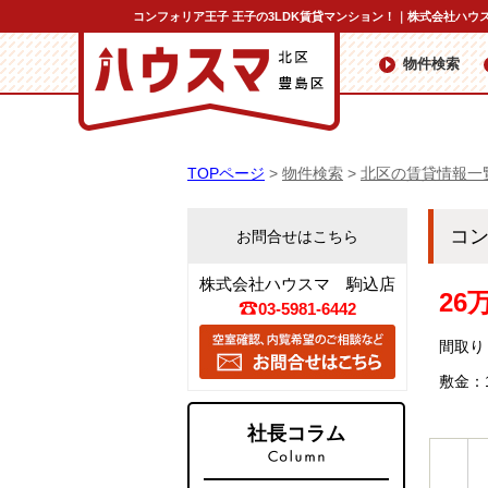
コンフォリア王子 王子の3LDK賃貸マンション！｜株式会社ハウ
物件検索
TOPページ
>
物件検索
>
北区の賃貸情報一
コ
お問合せはこちら
株式会社ハウスマ 駒込店
26
03-5981-6442
間取り：
敷金：
社長コラム