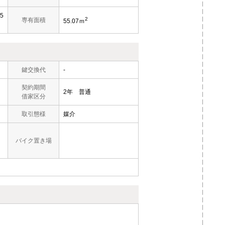
5
2
専有面積
55.07ｍ
鍵交換代
-
契約期間
2年 普通
借家区分
取引態様
媒介
バイク置き場