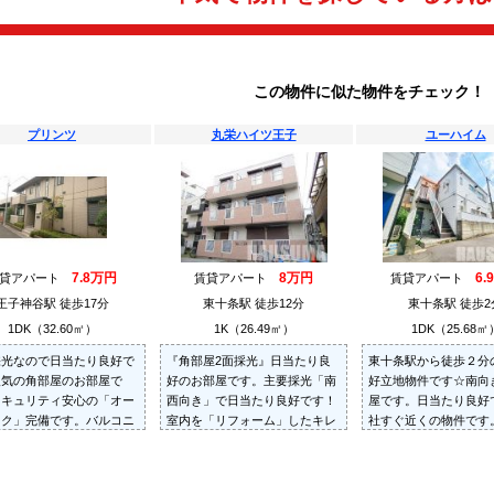
この物件に似た物件をチェック！
プリンツ
丸栄ハイツ王子
ユーハイム
7.8万円
8万円
6.
賃貸アパート
賃貸アパート
賃貸アパート
王子神谷駅 徒歩17分
東十条駅 徒歩12分
東十条駅 徒歩2
1DK（32.60㎡）
1K（26.49㎡）
1DK（25.68㎡
採光なので日当たり良好で
『角部屋2面採光』日当たり良
東十条駅から徒歩２分
人気の角部屋のお部屋で
好のお部屋です。主要採光「南
好立地物件です☆南向
セキュリティ安心の「オー
西向き」で日当たり良好です！
屋です。日当たり良好
ック」完備です。バルコニ
室内を「リフォーム」したキレ
社すぐ近くの物件です
きの物件です。
イなお部屋です！
にお問い合わせくださ