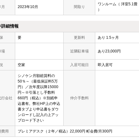
ワンルーム（ 洋室5.1畳
年月
2023年10月
間取り
）
件詳細情報
保
要
更新料
あり 1.5ヶ月
車場
近隣駐車場
あり23,000円
況
空家
入居可能日
即入居可
シノケン月額総賃料の
50％～（最低保証料5万
円）／次年度以降15000
円～※引落とし手数料
代行会社
660円（税込）※別紙申
仲介手数料
込書有。弊社HP上の申込
書タブより申込書をダウ
ンロードし記入の上アッ
プロード下さい
期費用
プレミアデスク（２年／税込）22,000円 町会費/月300円