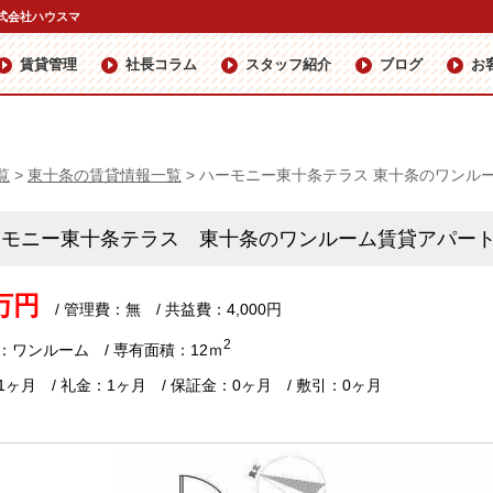
式会社ハウスマ
賃貸管理
社長コラム
スタッフ紹介
ブログ
お
覧
>
東十条の賃貸情報一覧
>
ハーモニー東十条テラス 東十条のワンル
ーモニー東十条テラス 東十条のワンルーム賃貸アパ
9万円
/ 管理費：無 / 共益費：4,000円
2
：ワンルーム / 専有面積：12ｍ
1ヶ月 / 礼金：1ヶ月 / 保証金：0ヶ月 / 敷引：0ヶ月