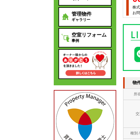
株式
お問
管理物件
ギャラリー
空室リフォーム
事例
物
所
交
種別 