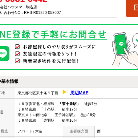
会社ハウスマ 駒込店
い合わせNO：RHS-R01220-058007
件基本情報
周辺MAP
在地
東京都北区東十条５丁目
ＪＲ京浜東北・根岸線
「東十条駅」
徒歩7分
ＪＲ埼京線 「十条駅」 徒歩17分
通
東京メトロ南北線 「王子神谷駅」 徒歩18分
ＪＲ埼京線 「赤羽駅」 徒歩16分
/ 構造
アパート / 木造
主要採光面
西