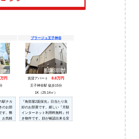
プラージュ王子神谷
9万円
8.8万円
賃貸アパート
分
王子神谷駅 徒歩15分
）
1K（25.14㎡）
の駅チカ
『角部屋2面採光』日当たり良
きのお部
好のお部屋です。嬉しい『月額
です。弊
インターネット利用料無料』付
。お気軽
き物件です。顔が確認出来る安
い。
心の『TVモニターホン』付きで
す。