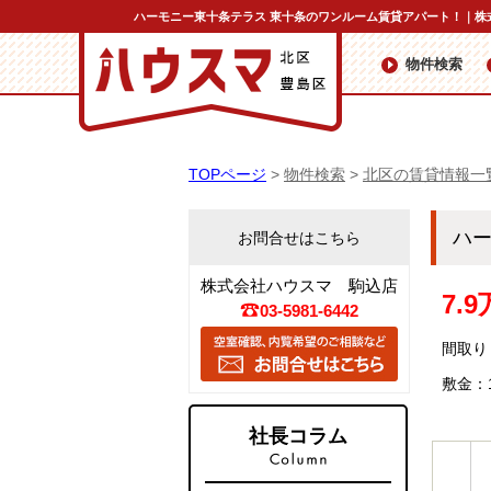
ハーモニー東十条テラス 東十条のワンルーム賃貸アパート！｜株
物件検索
TOPページ
>
物件検索
>
北区の賃貸情報一
ハ
お問合せはこちら
株式会社ハウスマ 駒込店
7.
03-5981-6442
間取り
敷金：
社長コラム