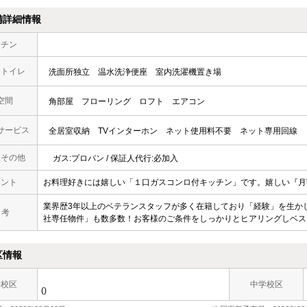
備詳細情報
ッチン
・トイレ
洗面所独立
温水洗浄便座
室内洗濯機置き場
空間
角部屋
フローリング
ロフト
エアコン
サービス
全居室収納
TVインターホン
ネット使用料不要
ネット専用回線
・その他
ガス:プロパン / 保証人代行:必加入
メント
お料理好きには嬉しい「１口ガスコンロ付キッチン」です。嬉しい『月
業界歴3年以上のベテランスタッフが多く在籍しており「経験」を生か
 考
社専任物件」も数多数！お客様のご条件をしっかりとヒアリングしベス
区情報
学校区
中学校区
()