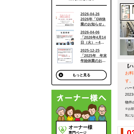
【ハ
お料
もっと見る
す。
ハー
20
物件
※お部
気にな
オーナー様
0
専門ページ