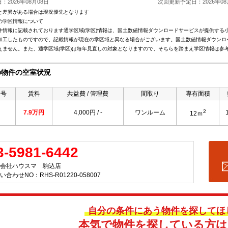
：2026年08月08日
次回更新予定日：2026年08
と差異がある場合は現況優先となります
の学区情報について
件情報に記載されております通学区域(学区)情報は、国土数値情報ダウンロードサービスが提供する小学
加工したものですので、記載情報が現在の学区域と異なる場合がございます。国土数値情報ダウンロ
えません。また、通学区域(学区)は毎年見直しの対象となりますので、そちらを踏まえ学区情報は参
の物件の空室状況
番号
賃料
共益費 / 管理費
間取り
専有面積
2
7.9万円
4,000円 / -
ワンルーム
12ｍ
3-5981-6442
会社ハウスマ 駒込店
い合わせNO：RHS-R01220-058007
自分の条件にあう物件を探してほ
本気で物件を探している方