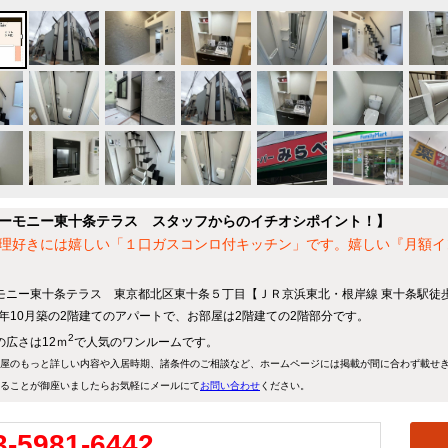
ーモニー東十条テラス スタッフからのイチオシポイント！】
理好きには嬉しい「１口ガスコンロ付キッチン」です。嬉しい『月額イ
モニー東十条テラス 東京都北区東十条５丁目【ＪＲ京浜東北・根岸線 東十条駅徒
23年10月築の2階建てのアパートで、お部屋は2階建ての2階部分です。
2
の広さは12ｍ
で人気のワンルームです。
屋のもっと詳しい内容や入居時期、諸条件のご相談など、ホームページには掲載が間に合わず載せ
ることが御座いましたらお気軽にメールにて
お問い合わせ
ください。
3-5981-6442