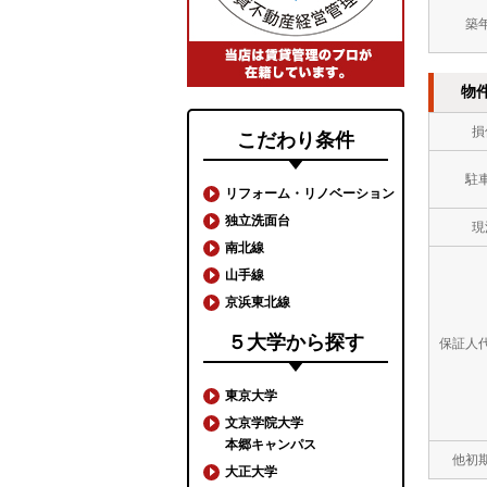
築
物
損
こだわり条件
駐
リフォーム・リノベーション
独立洗面台
現
南北線
山手線
京浜東北線
５大学から探す
保証人
東京大学
文京学院大学
本郷キャンパス
他初
大正大学