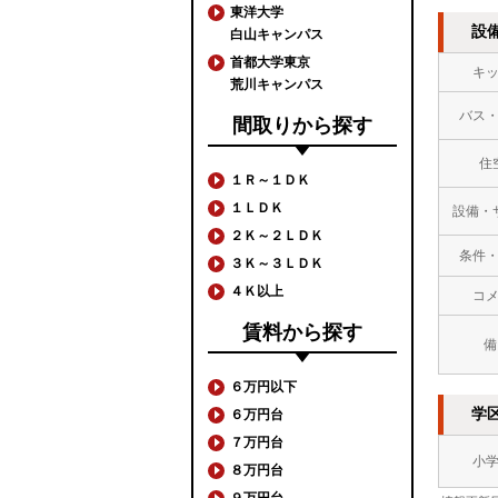
東洋大学
設
白山キャンパス
首都大学東京
キ
荒川キャンパス
バス
間取りから探す
住
１Ｒ～１ＤＫ
１ＬＤＫ
設備・
２Ｋ～２ＬＤＫ
条件
３Ｋ～３ＬＤＫ
４Ｋ以上
コ
賃料から探す
備
６万円以下
学
６万円台
７万円台
小
８万円台
９万円台