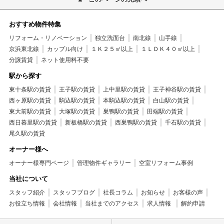
おすすめ物件特集
リフォーム・リノベーション
独立洗面台
南北線
山手線
京浜東北線
カップル向け
１Ｋ２５㎡以上
１ＬＤＫ４０㎡以上
分譲賃貸
ネット使用料不要
駅から探す
東十条駅の賃貸
王子駅の賃貸
上中里駅の賃貸
王子神谷駅の賃貸
西ヶ原駅の賃貸
駒込駅の賃貸
本駒込駅の賃貸
白山駅の賃貸
東大前駅の賃貸
大塚駅の賃貸
巣鴨駅の賃貸
田端駅の賃貸
西日暮里駅の賃貸
新板橋駅の賃貸
西巣鴨駅の賃貸
千石駅の賃貸
尾久駅の賃貸
オーナー様へ
オーナー様専門ページ
管理物件ギャラリー
空室リフォーム事例
当社について
スタッフ紹介
スタッフブログ
社長コラム
お知らせ
お客様の声
お役立ち情報
会社情報
当社までのアクセス
求人情報
解約申請