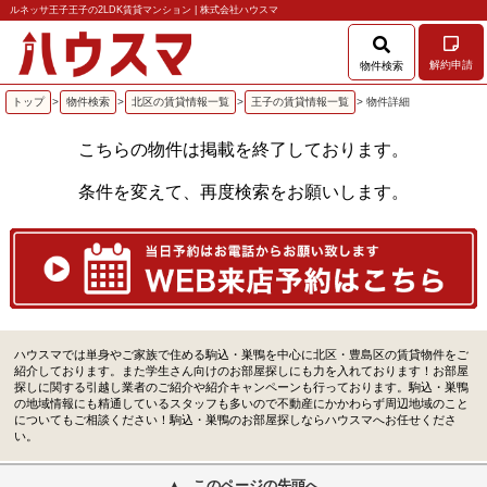
ルネッサ王子王子の2LDK賃貸マンション | 株式会社ハウスマ
解約申請
物件検索
トップ
>
物件検索
>
北区の賃貸情報一覧
>
王子の賃貸情報一覧
> 物件詳細
こちらの物件は掲載を終了しております。
条件を変えて、再度検索をお願いします。
ハウスマでは単身やご家族で住める駒込・巣鴨を中心に北区・豊島区の賃貸物件をご
紹介しております。また学生さん向けのお部屋探しにも力を入れております！お部屋
探しに関する引越し業者のご紹介や紹介キャンペーンも行っております。駒込・巣鴨
の地域情報にも精通しているスタッフも多いので不動産にかかわらず周辺地域のこと
についてもご相談ください！駒込・巣鴨のお部屋探しならハウスマへお任せくださ
い。
このページの先頭へ