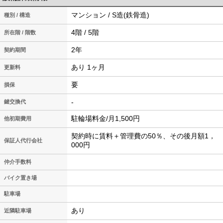
マンション / S造(鉄骨造)
種別 / 構造
4階 / 5階
所在階 / 階数
2年
契約期間
あり 1ヶ月
更新料
要
損保
-
鍵交換代
駐輪場料金/月1,500円
他初期費用
契約時に賃料＋管理費の50％、その後月額1，
保証人代行会社
000円
仲介手数料
バイク置き場
駐車場
あり
近隣駐車場