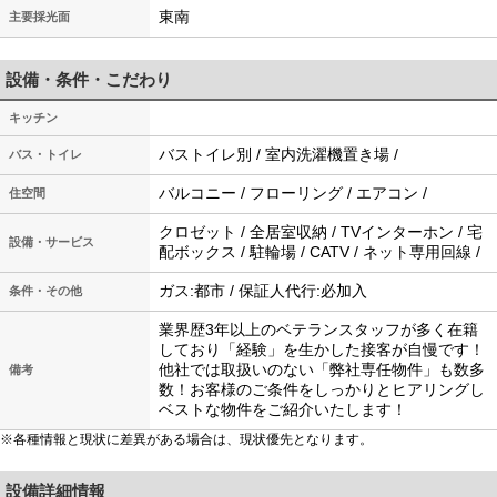
東南
主要採光面
設備・条件・こだわり
キッチン
バストイレ別 / 室内洗濯機置き場 /
バス・トイレ
バルコニー / フローリング / エアコン /
住空間
クロゼット / 全居室収納 / TVインターホン / 宅
設備・サービス
配ボックス / 駐輪場 / CATV / ネット専用回線 /
ガス:都市 / 保証人代行:必加入
条件・その他
業界歴3年以上のベテランスタッフが多く在籍
しており「経験」を生かした接客が自慢です！
他社では取扱いのない「弊社専任物件」も数多
備考
数！お客様のご条件をしっかりとヒアリングし
ベストな物件をご紹介いたします！
※各種情報と現状に差異がある場合は、現状優先となります。
設備詳細情報