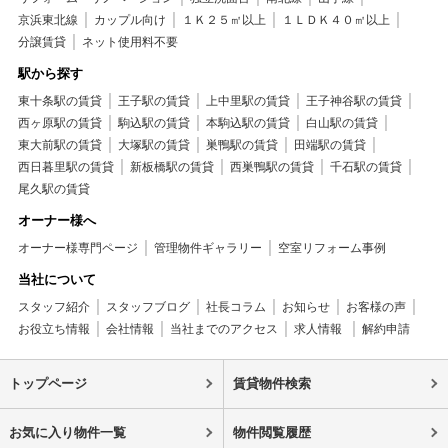
京浜東北線
カップル向け
１Ｋ２５㎡以上
１ＬＤＫ４０㎡以上
分譲賃貸
ネット使用料不要
駅から探す
東十条駅の賃貸
王子駅の賃貸
上中里駅の賃貸
王子神谷駅の賃貸
西ヶ原駅の賃貸
駒込駅の賃貸
本駒込駅の賃貸
白山駅の賃貸
東大前駅の賃貸
大塚駅の賃貸
巣鴨駅の賃貸
田端駅の賃貸
西日暮里駅の賃貸
新板橋駅の賃貸
西巣鴨駅の賃貸
千石駅の賃貸
尾久駅の賃貸
オーナー様へ
オーナー様専門ページ
管理物件ギャラリー
空室リフォーム事例
当社について
スタッフ紹介
スタッフブログ
社長コラム
お知らせ
お客様の声
お役立ち情報
会社情報
当社までのアクセス
求人情報
解約申請
トップページ
賃貸物件検索
お気に入り物件一覧
物件閲覧履歴