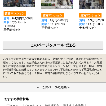
賃貸マンション
賃貸マンション
賃貸マンション
賃料：
6.4万円
/5,000円
賃料：
8万円
/5,000円
賃料：
6.3万円
/2,00
間取：
ワンルーム
間取：
1K（20.70）
間取：
1K（18.00）
（19.05）
王子
/徒歩8分
十条
/徒歩4分
王子
/徒歩6分
このページをメールで送る
ハウスマでは単身やご家族で住める駒込・巣鴨を中心に北区・豊島区の賃貸物件をご
紹介しております。また学生さん向けのお部屋探しにも力を入れております！お部屋
探しに関する引越し業者のご紹介や紹介キャンペーンも行っております。駒込・巣鴨
の地域情報にも精通しているスタッフも多いので不動産にかかわらず周辺地域のこと
についてもご相談ください！駒込・巣鴨のお部屋探しならハウスマへお任せくださ
い。
このページの先頭へ
おすすめ物件特集
リフォーム・リノベーション
独立洗面台
南北線
山手線