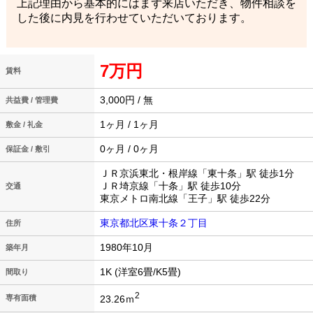
上記理由から基本的にはまず来店いただき、物件相談を
した後に内見を行わせていただいております。
7万円
賃料
3,000円 / 無
共益費 / 管理費
1ヶ月 / 1ヶ月
敷金 / 礼金
0ヶ月 / 0ヶ月
保証金 / 敷引
ＪＲ京浜東北・根岸線「東十条」駅 徒歩1分
ＪＲ埼京線「十条」駅 徒歩10分
交通
東京メトロ南北線「王子」駅 徒歩22分
東京都北区東十条２丁目
住所
1980年10月
築年月
1K (洋室6畳/K5畳)
間取り
2
23.26ｍ
専有面積