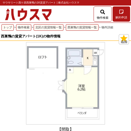
サウサリート西ケ原西巣鴨の1K賃貸アパート | 株式会社ハウスマ
解約申請
物件検索
トップ
>
物件検索
>
北区の賃貸情報一覧
>
西巣鴨の賃貸情報一覧
> 物件詳細
西巣鴨の賃貸アパート(1K)の物件情報
【間取】