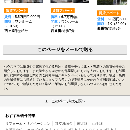
賃貸アパート
賃貸アパート
賃貸アパート
賃料：
5.5万円
/2,000円
賃料：
6.7万円
/無
賃料：
6.8万円
/2,00
間取：
ワンルーム
間取：
ワンルーム
間取：
1K（32.00）
（10.69）
（15.00）
西巣鴨
/徒歩8分
西ヶ原
/徒歩5分
西巣鴨
/徒歩7分
このページをメールで送る
ハウスマでは単身やご家族で住める駒込・巣鴨を中心に北区・豊島区の賃貸物件をご
紹介しております。また学生さん向けのお部屋探しにも力を入れております！お部屋
探しに関する引越し業者のご紹介や紹介キャンペーンも行っております。駒込・巣鴨
の地域情報にも精通しているスタッフも多いので不動産にかかわらず周辺地域のこと
についてもご相談ください！駒込・巣鴨のお部屋探しならハウスマへお任せくださ
い。
このページの先頭へ
おすすめ物件特集
リフォーム・リノベーション
独立洗面台
南北線
山手線