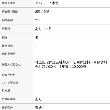
アパート / 木造
種別 / 構造
2階 / 2階
所在階 / 階数
2年
契約期間
あり 1ヶ月
更新料
要
損保
-
鍵交換代
他初期費用
貸主指定保証会社加入 初回保証料＝月額賃料
保証人代行会社
合計額の30％ 1年毎に10,000円
仲介手数料
バイク置き場
駐車場
あり
近隣駐車場
普通
借家区分