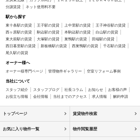
京浜東北線
カップル向け
１Ｋ２５㎡以上
１ＬＤＫ４０㎡以上
分譲賃貸
ネット使用料不要
駅から探す
東十条駅の賃貸
王子駅の賃貸
上中里駅の賃貸
王子神谷駅の賃貸
西ヶ原駅の賃貸
駒込駅の賃貸
本駒込駅の賃貸
白山駅の賃貸
東大前駅の賃貸
大塚駅の賃貸
巣鴨駅の賃貸
田端駅の賃貸
西日暮里駅の賃貸
新板橋駅の賃貸
西巣鴨駅の賃貸
千石駅の賃貸
尾久駅の賃貸
オーナー様へ
オーナー様専門ページ
管理物件ギャラリー
空室リフォーム事例
当社について
スタッフ紹介
スタッフブログ
社長コラム
お知らせ
お客様の声
お役立ち情報
会社情報
当社までのアクセス
求人情報
解約申請
トップページ
賃貸物件検索
お気に入り物件一覧
物件閲覧履歴