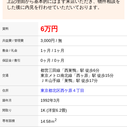
上記理由から基本的にはまず来店いただき、物件相談を
した後に内見を行わせていただいております。
6万円
賃料
3,000円 / 無
共益費 / 管理費
1ヶ月 / 1ヶ月
敷金 / 礼金
0ヶ月 / 0ヶ月
保証金 / 敷引
都営三田線「西巣鴨」駅 徒歩6分
東京メトロ南北線「西ヶ原」駅 徒歩15分
交通
ＪＲ山手線「巣鴨」駅 徒歩17分
東京都北区西ケ原４丁目
住所
1992年3月
築年月
1K (洋室6.2畳)
間取り
2
14.58ｍ
専有面積