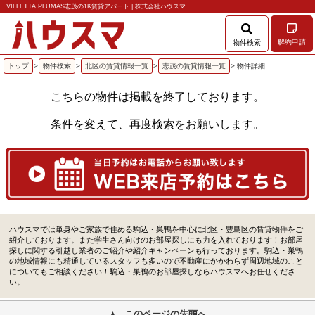
VILLETTA PLUMAS志茂の1K賃貸アパート | 株式会社ハウスマ
解約申請
物件検索
トップ
>
物件検索
>
北区の賃貸情報一覧
>
志茂の賃貸情報一覧
> 物件詳細
こちらの物件は掲載を終了しております。
条件を変えて、再度検索をお願いします。
ハウスマでは単身やご家族で住める駒込・巣鴨を中心に北区・豊島区の賃貸物件をご
紹介しております。また学生さん向けのお部屋探しにも力を入れております！お部屋
探しに関する引越し業者のご紹介や紹介キャンペーンも行っております。駒込・巣鴨
の地域情報にも精通しているスタッフも多いので不動産にかかわらず周辺地域のこと
についてもご相談ください！駒込・巣鴨のお部屋探しならハウスマへお任せくださ
い。
このページの先頭へ