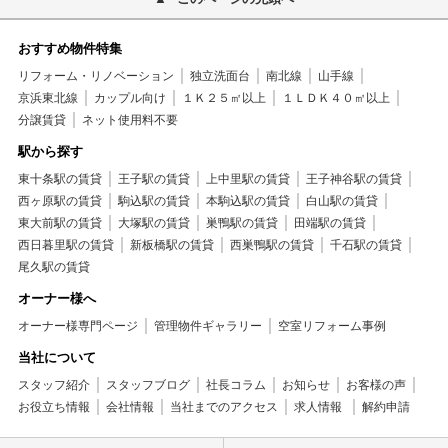
おすすめ物件特集
リフォーム・リノベーション
独立洗面台
南北線
山手線
京浜東北線
カップル向け
１Ｋ２５㎡以上
１ＬＤＫ４０㎡以上
分譲賃貸
ネット使用料不要
駅から探す
東十条駅の賃貸
王子駅の賃貸
上中里駅の賃貸
王子神谷駅の賃貸
西ヶ原駅の賃貸
駒込駅の賃貸
本駒込駅の賃貸
白山駅の賃貸
東大前駅の賃貸
大塚駅の賃貸
巣鴨駅の賃貸
田端駅の賃貸
西日暮里駅の賃貸
新板橋駅の賃貸
西巣鴨駅の賃貸
千石駅の賃貸
尾久駅の賃貸
オーナー様へ
オーナー様専門ページ
管理物件ギャラリー
空室リフォーム事例
当社について
スタッフ紹介
スタッフブログ
社長コラム
お知らせ
お客様の声
お役立ち情報
会社情報
当社までのアクセス
求人情報
解約申請