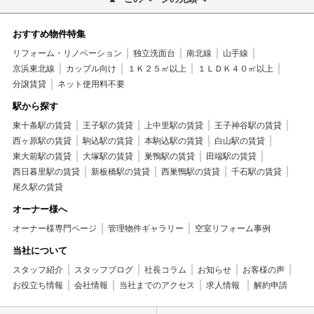
おすすめ物件特集
リフォーム・リノベーション
独立洗面台
南北線
山手線
京浜東北線
カップル向け
１Ｋ２５㎡以上
１ＬＤＫ４０㎡以上
分譲賃貸
ネット使用料不要
駅から探す
東十条駅の賃貸
王子駅の賃貸
上中里駅の賃貸
王子神谷駅の賃貸
西ヶ原駅の賃貸
駒込駅の賃貸
本駒込駅の賃貸
白山駅の賃貸
東大前駅の賃貸
大塚駅の賃貸
巣鴨駅の賃貸
田端駅の賃貸
西日暮里駅の賃貸
新板橋駅の賃貸
西巣鴨駅の賃貸
千石駅の賃貸
尾久駅の賃貸
オーナー様へ
オーナー様専門ページ
管理物件ギャラリー
空室リフォーム事例
当社について
スタッフ紹介
スタッフブログ
社長コラム
お知らせ
お客様の声
お役立ち情報
会社情報
当社までのアクセス
求人情報
解約申請