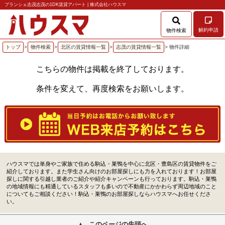
ブランシェ志茂志茂の1DK賃貸アパート | 株式会社ハウスマ
解約申請
物件検索
トップ
>
物件検索
>
北区の賃貸情報一覧
>
志茂の賃貸情報一覧
> 物件詳細
こちらの物件は掲載を終了しております。
条件を変えて、再度検索をお願いします。
ハウスマでは単身やご家族で住める駒込・巣鴨を中心に北区・豊島区の賃貸物件をご
紹介しております。また学生さん向けのお部屋探しにも力を入れております！お部屋
探しに関する引越し業者のご紹介や紹介キャンペーンも行っております。駒込・巣鴨
の地域情報にも精通しているスタッフも多いので不動産にかかわらず周辺地域のこと
についてもご相談ください！駒込・巣鴨のお部屋探しならハウスマへお任せくださ
い。
このページの先頭へ