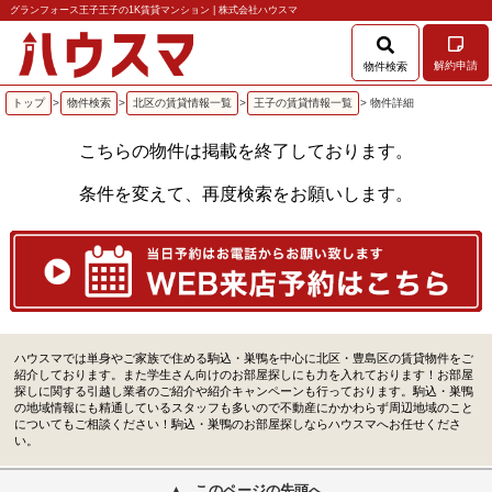
グランフォース王子王子の1K賃貸マンション | 株式会社ハウスマ
解約申請
物件検索
トップ
>
物件検索
>
北区の賃貸情報一覧
>
王子の賃貸情報一覧
> 物件詳細
こちらの物件は掲載を終了しております。
条件を変えて、再度検索をお願いします。
ハウスマでは単身やご家族で住める駒込・巣鴨を中心に北区・豊島区の賃貸物件をご
紹介しております。また学生さん向けのお部屋探しにも力を入れております！お部屋
探しに関する引越し業者のご紹介や紹介キャンペーンも行っております。駒込・巣鴨
の地域情報にも精通しているスタッフも多いので不動産にかかわらず周辺地域のこと
についてもご相談ください！駒込・巣鴨のお部屋探しならハウスマへお任せくださ
い。
このページの先頭へ