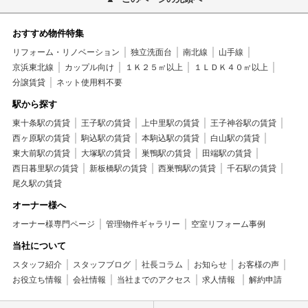
おすすめ物件特集
リフォーム・リノベーション
独立洗面台
南北線
山手線
京浜東北線
カップル向け
１Ｋ２５㎡以上
１ＬＤＫ４０㎡以上
分譲賃貸
ネット使用料不要
駅から探す
東十条駅の賃貸
王子駅の賃貸
上中里駅の賃貸
王子神谷駅の賃貸
西ヶ原駅の賃貸
駒込駅の賃貸
本駒込駅の賃貸
白山駅の賃貸
東大前駅の賃貸
大塚駅の賃貸
巣鴨駅の賃貸
田端駅の賃貸
西日暮里駅の賃貸
新板橋駅の賃貸
西巣鴨駅の賃貸
千石駅の賃貸
尾久駅の賃貸
オーナー様へ
オーナー様専門ページ
管理物件ギャラリー
空室リフォーム事例
当社について
スタッフ紹介
スタッフブログ
社長コラム
お知らせ
お客様の声
お役立ち情報
会社情報
当社までのアクセス
求人情報
解約申請