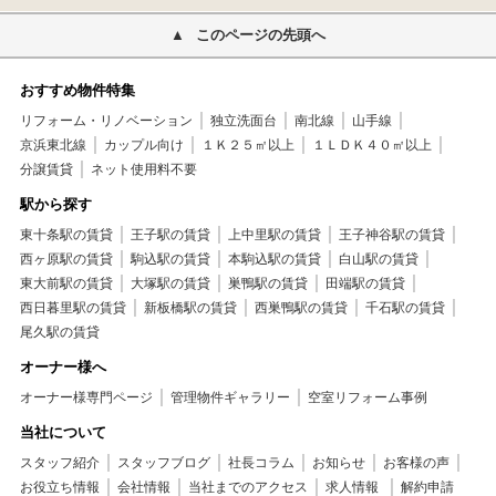
このページの先頭へ
おすすめ物件特集
リフォーム・リノベーション
独立洗面台
南北線
山手線
京浜東北線
カップル向け
１Ｋ２５㎡以上
１ＬＤＫ４０㎡以上
分譲賃貸
ネット使用料不要
駅から探す
東十条駅の賃貸
王子駅の賃貸
上中里駅の賃貸
王子神谷駅の賃貸
西ヶ原駅の賃貸
駒込駅の賃貸
本駒込駅の賃貸
白山駅の賃貸
東大前駅の賃貸
大塚駅の賃貸
巣鴨駅の賃貸
田端駅の賃貸
西日暮里駅の賃貸
新板橋駅の賃貸
西巣鴨駅の賃貸
千石駅の賃貸
尾久駅の賃貸
オーナー様へ
オーナー様専門ページ
管理物件ギャラリー
空室リフォーム事例
当社について
スタッフ紹介
スタッフブログ
社長コラム
お知らせ
お客様の声
お役立ち情報
会社情報
当社までのアクセス
求人情報
解約申請