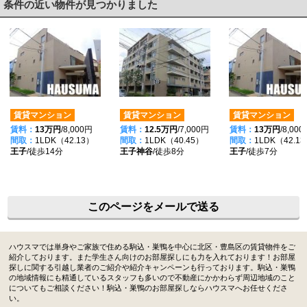
条件の近い物件が見つかりました
賃貸マンション
賃貸マンション
賃貸マンション
賃料：
13万円
/8,000円
賃料：
12.5万円
/7,000円
賃料：
13万円
/8,00
間取：
1LDK（42.13）
間取：
1LDK（40.45）
間取：
1LDK（42.1
王子
/徒歩14分
王子神谷
/徒歩8分
王子
/徒歩7分
このページをメールで送る
ハウスマでは単身やご家族で住める駒込・巣鴨を中心に北区・豊島区の賃貸物件をご
紹介しております。また学生さん向けのお部屋探しにも力を入れております！お部屋
探しに関する引越し業者のご紹介や紹介キャンペーンも行っております。駒込・巣鴨
の地域情報にも精通しているスタッフも多いので不動産にかかわらず周辺地域のこと
についてもご相談ください！駒込・巣鴨のお部屋探しならハウスマへお任せくださ
い。