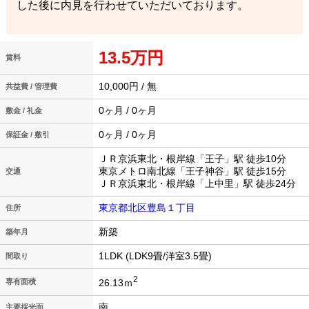
した後に内見を行わせていただいております。
13.5万円
賃料
10,000円 / 無
共益費 / 管理費
0ヶ月 / 0ヶ月
敷金 / 礼金
0ヶ月 / 0ヶ月
保証金 / 敷引
ＪＲ京浜東北・根岸線「王子」駅 徒歩10分
東京メトロ南北線「王子神谷」駅 徒歩15分
交通
ＪＲ京浜東北・根岸線「上中里」駅 徒歩24分
東京都北区豊島１丁目
住所
新築
築年月
1LDK (LDK9畳/洋室3.5畳)
間取り
2
26.13ｍ
専有面積
南
主要採光面