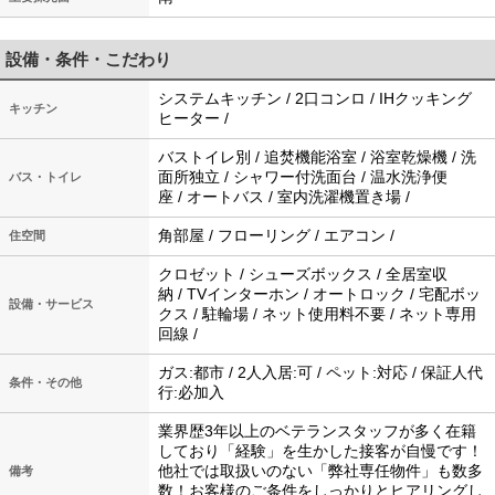
設備・条件・こだわり
システムキッチン / 2口コンロ / IHクッキング
キッチン
ヒーター /
バストイレ別 / 追焚機能浴室 / 浴室乾燥機 / 洗
面所独立 / シャワー付洗面台 / 温水洗浄便
バス・トイレ
座 / オートバス / 室内洗濯機置き場 /
角部屋 / フローリング / エアコン /
住空間
クロゼット / シューズボックス / 全居室収
納 / TVインターホン / オートロック / 宅配ボッ
設備・サービス
クス / 駐輪場 / ネット使用料不要 / ネット専用
回線 /
ガス:都市 / 2人入居:可 / ペット:対応 / 保証人代
条件・その他
行:必加入
業界歴3年以上のベテランスタッフが多く在籍
しており「経験」を生かした接客が自慢です！
他社では取扱いのない「弊社専任物件」も数多
備考
数！お客様のご条件をしっかりとヒアリングし