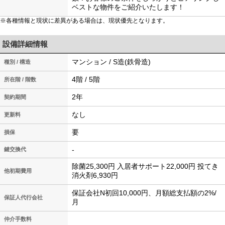
ベストな物件をご紹介いたします！
※各種情報と現状に差異がある場合は、現状優先となります。
設備詳細情報
マンション / S造(鉄骨造)
種別 / 構造
4階 / 5階
所在階 / 階数
2年
契約期間
なし
更新料
要
損保
-
鍵交換代
除菌25,300円 入居者サポート22,000円 投てき
他初期費用
消火剤6,930円
保証会社N初回10,000円、月額総支払額の2%/
保証人代行会社
月
仲介手数料