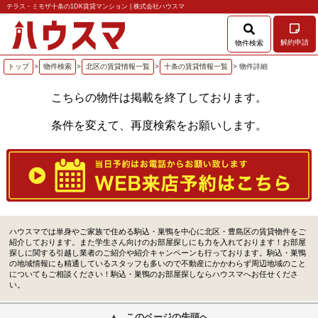
テラス・ミモザ十条の1DK賃貸マンション | 株式会社ハウスマ
解約申請
物件検索
トップ
>
物件検索
>
北区の賃貸情報一覧
>
十条の賃貸情報一覧
> 物件詳細
こちらの物件は掲載を終了しております。
条件を変えて、再度検索をお願いします。
ハウスマでは単身やご家族で住める駒込・巣鴨を中心に北区・豊島区の賃貸物件をご
紹介しております。また学生さん向けのお部屋探しにも力を入れております！お部屋
探しに関する引越し業者のご紹介や紹介キャンペーンも行っております。駒込・巣鴨
の地域情報にも精通しているスタッフも多いので不動産にかかわらず周辺地域のこと
についてもご相談ください！駒込・巣鴨のお部屋探しならハウスマへお任せくださ
い。
このページの先頭へ