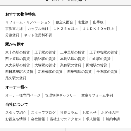
おすすめ物件特集
リフォーム・リノベーション
独立洗面台
南北線
山手線
京浜東北線
カップル向け
１Ｋ２５㎡以上
１ＬＤＫ４０㎡以上
分譲賃貸
ネット使用料不要
駅から探す
東十条駅の賃貸
王子駅の賃貸
上中里駅の賃貸
王子神谷駅の賃貸
西ヶ原駅の賃貸
駒込駅の賃貸
本駒込駅の賃貸
白山駅の賃貸
東大前駅の賃貸
大塚駅の賃貸
巣鴨駅の賃貸
田端駅の賃貸
西日暮里駅の賃貸
新板橋駅の賃貸
西巣鴨駅の賃貸
千石駅の賃貸
尾久駅の賃貸
オーナー様へ
オーナー様専門ページ
管理物件ギャラリー
空室リフォーム事例
当社について
スタッフ紹介
スタッフブログ
社長コラム
お知らせ
お客様の声
お役立ち情報
会社情報
当社までのアクセス
求人情報
解約申請