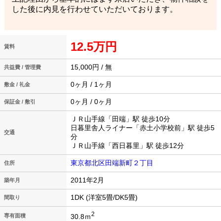
した後に内見を行わせていただいております。
12.5万円
賃料
15,000円 / 無
共益費 / 管理費
0ヶ月 / 1ヶ月
敷金 / 礼金
0ヶ月 / 0ヶ月
保証金 / 敷引
ＪＲ山手線「田端」駅 徒歩10分
日暮里舎人ライナー「赤土小学校前」駅 徒歩5
交通
分
ＪＲ山手線「西日暮里」駅 徒歩12分
東京都北区田端新町２丁目
住所
2011年2月
築年月
1DK (洋室5畳/DK5畳)
間取り
2
30.8ｍ
専有面積