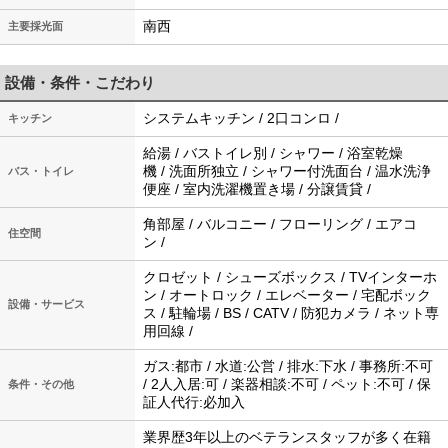
南西
主要採光面
設備・条件・こだわり
システムキッチン / 2口コンロ /
キッチン
給湯 / バストイレ別 / シャワー / 浴室乾燥
機 / 洗面所独立 / シャワー付洗面台 / 温水洗浄
バス・トイレ
便座 / 室内洗濯機置き場 / 分譲賃貸 /
角部屋 / バルコニー / フローリング / エアコ
住空間
ン /
クロゼット / シューズボックス / TVインターホ
ン / オートロック / エレベーター / 宅配ボック
設備・サービス
ス / 駐輪場 / BS / CATV / 防犯カメラ / ネット専
用回線 /
ガス:都市 / 水道:公営 / 排水:下水 / 事務所:不可
/ 2人入居:可 / 楽器相談:不可 / ペット:不可 / 保
条件・その他
証人代行:必加入
業界歴3年以上のベテランスタッフが多く在籍