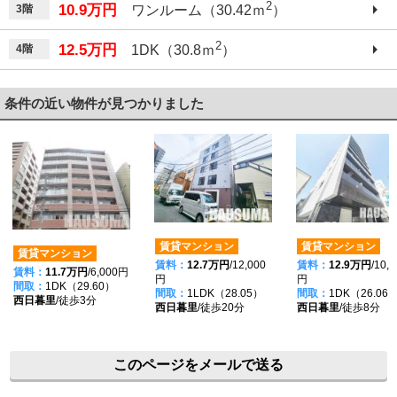
2
10.9万円
3階
ワンルーム（30.42ｍ
）
2
12.5万円
4階
1DK（30.8ｍ
）
条件の近い物件が見つかりました
賃貸マンション
賃貸マンション
賃貸マンション
賃料：
12.7万円
/12,000
賃料：
12.9万円
/10,
賃料：
11.7万円
/6,000円
円
円
間取：
1DK（29.60）
間取：
1LDK（28.05）
間取：
1DK（26.06
西日暮里
/徒歩3分
西日暮里
/徒歩20分
西日暮里
/徒歩8分
このページをメールで送る