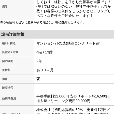
しており「経験」を生かした接客が自慢です！
他社では取扱いのない「弊社専任物件」も数多
備考
数！お客様のご条件をしっかりとヒアリングし
ベストな物件をご紹介いたします！
※各種情報と現状に差異がある場合は、現状優先となります。
設備詳細情報
マンション / RC造(鉄筋コンクリート造)
種別 / 構造
4階 / 13階
所在階 / 階数
2年
契約期間
あり 1ヶ月
更新料
要
損保
-
鍵交換代
事務手数料22,000円 安心サポート料16,500円
他初期費用
退去時クリーニング費用90,000円
株式会社（初期総賃料の60％、更新料1万円／