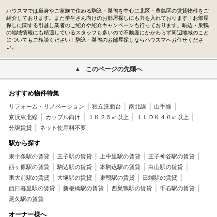
ハウスマでは単身やご家族で住める駒込・巣鴨を中心に北区・豊島区の賃貸物件をご
紹介しております。また学生さん向けのお部屋探しにも力を入れております！お部屋
探しに関する引越し業者のご紹介や紹介キャンペーンも行っております。駒込・巣鴨
の地域情報にも精通しているスタッフも多いので不動産にかかわらず周辺地域のこと
についてもご相談ください！駒込・巣鴨のお部屋探しならハウスマへお任せくださ
い。
このページの先頭へ
おすすめ物件特集
リフォーム・リノベーション
独立洗面台
南北線
山手線
京浜東北線
カップル向け
１Ｋ２５㎡以上
１ＬＤＫ４０㎡以上
分譲賃貸
ネット使用料不要
駅から探す
東十条駅の賃貸
王子駅の賃貸
上中里駅の賃貸
王子神谷駅の賃貸
西ヶ原駅の賃貸
駒込駅の賃貸
本駒込駅の賃貸
白山駅の賃貸
東大前駅の賃貸
大塚駅の賃貸
巣鴨駅の賃貸
田端駅の賃貸
西日暮里駅の賃貸
新板橋駅の賃貸
西巣鴨駅の賃貸
千石駅の賃貸
尾久駅の賃貸
オーナー様へ