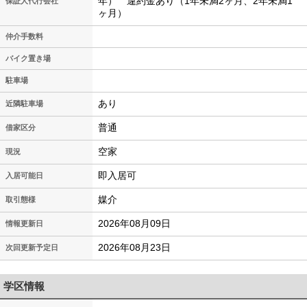
年） 違約金あり（1年未満2ヶ月、2年未満1
保証人代行会社
ヶ月）
仲介手数料
バイク置き場
駐車場
あり
近隣駐車場
普通
借家区分
空家
現況
即入居可
入居可能日
媒介
取引態様
2026年08月09日
情報更新日
2026年08月23日
次回更新予定日
学区情報