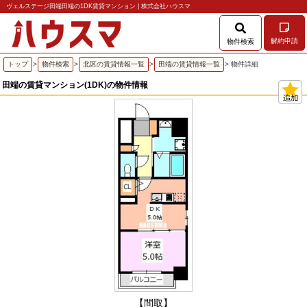
ヴェルステージ田端田端の1DK賃貸マンション | 株式会社ハウスマ
解約申請
物件検索
トップ
>
物件検索
>
北区の賃貸情報一覧
>
田端の賃貸情報一覧
> 物件詳細
田端の賃貸マンション(1DK)の物件情報
【間取】