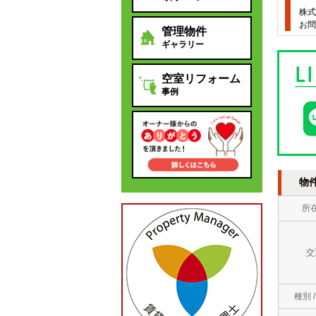
株式
お問
管理物件
ギャラリー
空室リフォーム
事例
物
所
交
種別 