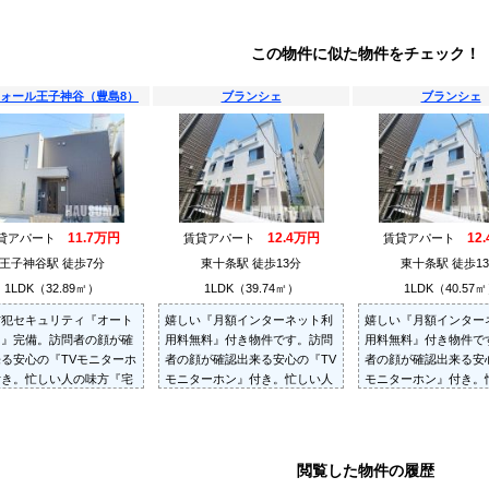
この物件に似た物件をチェック！
ォール王子神谷（豊島8）
ブランシェ
ブランシェ
11.7万円
12.4万円
12
貸アパート
賃貸アパート
賃貸アパート
王子神谷駅 徒歩7分
東十条駅 徒歩13分
東十条駅 徒歩1
1LDK（32.89㎡）
1LDK（39.74㎡）
1LDK（40.57
防犯セキュリティ『オート
嬉しい『月額インターネット利
嬉しい『月額インター
ク』完備。訪問者の顔が確
用料無料』付き物件です。訪問
用料無料』付き物件で
る安心の『TVモニターホ
者の顔が確認出来る安心の『TV
者の顔が確認出来る安
付き。忙しい人の味方『宅
モニターホン』付き。忙しい人
モニターホン』付き。
X』完備。
の味方『宅配BOX』完備。
の味方『宅配BOX』完
閲覧した物件の履歴