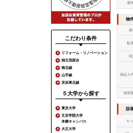
築
物
損
こだわり条件
駐
リフォーム・リノベーション
現
独立洗面台
南北線
保証人
山手線
京浜東北線
５大学から探す
他初
東京大学
設
文京学院大学
キ
本郷キャンパス
大正大学