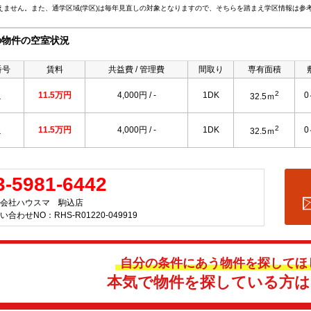
えません。また、通学区域(学区)は毎年見直しの対象となりますので、そちらを踏まえ学区情報は参
の物件の空室状況
番号
賃料
共益費 / 管理費
間取り
専有面積
2
1
11.5万円
4,000円 / -
1DK
32.5ｍ
2
1
11.5万円
4,000円 / -
1DK
32.5ｍ
3-5981-6442
会社ハウスマ 駒込店
い合わせNO：RHS-R01220-049919
自分の条件にあう物件を探してほ
本気で物件を探している方