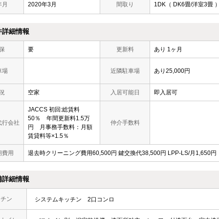
年月
2020年3月
間取り
1DK（ DK6畳/洋室3畳 
件詳細情報
保
要
更新料
あり 1ヶ月
車場
近隣駐車場
あり25,000円
況
空家
入居可能日
即入居可
JACCS 初回:総賃料
50％ 年間更新料1.5万
代行会社
仲介手数料
円 月事務手数料：月額
賃貸料等×1.5％
期費用
退去時クリーニング費用60,500円 鍵交換代38,500円 LPP-LS/月1,650円
備詳細情報
ッチン
システムキッチン
2口コンロ