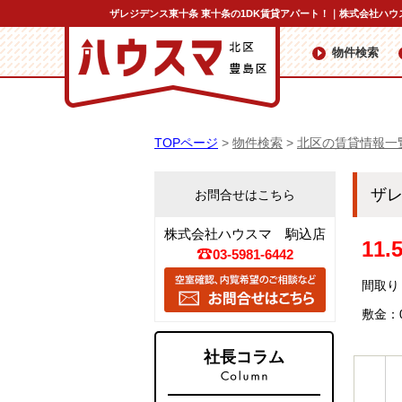
ザレジデンス東十条 東十条の1DK賃貸アパート！｜株式会社ハウ
物件検索
TOPページ
>
物件検索
>
北区の賃貸情報一
ザ
お問合せはこちら
株式会社ハウスマ 駒込店
11
03-5981-6442
間取り：
敷金：
社長コラム