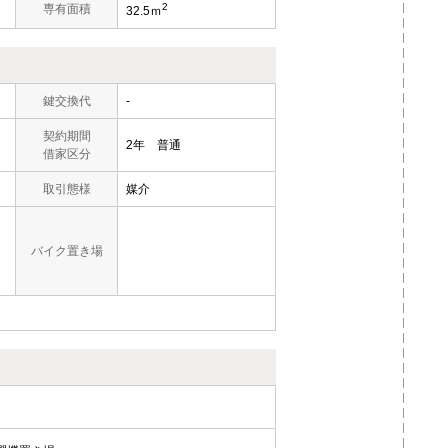
2
）
専有面積
32.5ｍ
鍵交換代
-
契約期間
2年 普通
借家区分
取引態様
媒介
バイク置き場