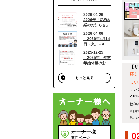
【ザ
嬉し
もっと見る
しい
ザレ
20
物件の
※お部
気にな
オーナー様
0
専門ページ