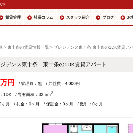
スマ
賃貸管理
社長コラム
スタッフ紹介
ブログ
お
覧
>
東十条の賃貸情報一覧
>
ザレジデンス東十条 東十条の1DK賃貸ア
レジデンス東十条 東十条の1DK賃貸アパート
.5万円
/ 管理費：無 / 共益費：4,000円
2
1DK / 専有面積：32.5ｍ
0ヶ月 / 礼金：0ヶ月 / 保証金：0ヶ月 / 敷引：0ヶ月