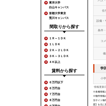
バス
東洋大学
白山キャンパス
住
首都大学東京
荒川キャンパス
設備・
間取りから探す
条件
１Ｒ～１ＤＫ
コ
１ＬＤＫ
２Ｋ～２ＬＤＫ
備
３Ｋ～３ＬＤＫ
４Ｋ以上
学
賃料から探す
小
６万円以下
情報更新日
６万円台
※各種情報
７万円台
※物件情報
８万円台
当サイト物
度】を元に
９万円台