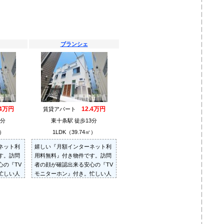
ブランシェ
.4万円
12.4万円
賃貸アパート
3分
東十条駅 徒歩13分
㎡）
1LDK（39.74㎡）
ネット利
嬉しい『月額インターネット利
す。訪問
用料無料』付き物件です。訪問
心の『TV
者の顔が確認出来る安心の『TV
忙しい人
モニターホン』付き。忙しい人
備。
の味方『宅配BOX』完備。