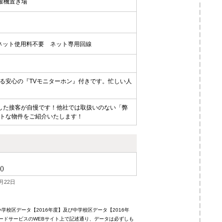
濯機置き場
ネット使用料不要
ネット専用回線
る安心の『TVモニターホン』付きです。忙しい人
した接客が自慢です！他社では取扱いのない「弊
トな物件をご紹介いたします！
()
月22日
校区データ【2016年度】及び中学校区データ【2016年
ードサービスのWEBサイト上で記述通り、データは必ずしも