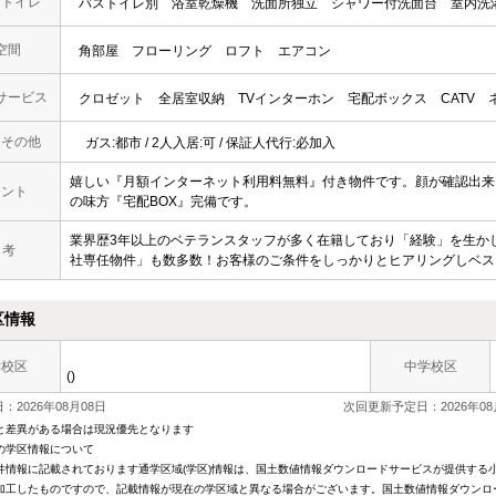
・トイレ
バストイレ別
浴室乾燥機
洗面所独立
シャワー付洗面台
室内洗
空間
角部屋
フローリング
ロフト
エアコン
サービス
クロゼット
全居室収納
TVインターホン
宅配ボックス
CATV
・その他
ガス:都市 / 2人入居:可 / 保証人代行:必加入
嬉しい『月額インターネット利用料無料』付き物件です。顔が確認出来
メント
の味方『宅配BOX』完備です。
業界歴3年以上のベテランスタッフが多く在籍しており「経験」を生か
 考
社専任物件」も数多数！お客様のご条件をしっかりとヒアリングしベス
区情報
学校区
中学校区
()
：2026年08月08日
次回更新予定日：2026年08
と差異がある場合は現況優先となります
の学区情報について
件情報に記載されております通学区域(学区)情報は、国土数値情報ダウンロードサービスが提供する小学
加工したものですので、記載情報が現在の学区域と異なる場合がございます。国土数値情報ダウンロ