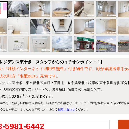
レジデンス東十条 スタッフからのイチオシポイント！】
い『月額インターネット利用料無料』付き物件です。顔が確認出来る安
人の味方『宅配BOX』完備です。
ジデンス東十条 東京都北区岸町２丁目【ＪＲ京浜東北・根岸線 東十条駅徒歩10分
20年3月築の3階建てのアパートで、お部屋は3階建ての3階部分です。
2
広さは32.5ｍ
で人気の1DKです。
屋のもっと詳しい内容や入居時期、諸条件のご相談など、ホームページには掲載が間に合わず載せ
ることが御座いましたらお気軽にメールにて
お問い合わせ
ください。
3-5981-6442