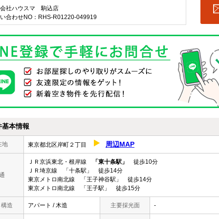
会社ハウスマ 駒込店
い合わせNO：RHS-R01220-049919
件基本情報
周辺MAP
在地
東京都北区岸町２丁目
ＪＲ京浜東北・根岸線
「東十条駅」
徒歩10分
ＪＲ埼京線 「十条駅」 徒歩14分
通
東京メトロ南北線 「王子神谷駅」 徒歩14分
東京メトロ南北線 「王子駅」 徒歩15分
/ 構造
アパート / 木造
主要採光面
-