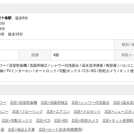
東十条駅
徒歩9分
0分
8分
谷 徒歩18分
種別 / 
階層
4階
間取り
ワー / 浴室乾燥機 / 洗面所独立 / シャワー付洗面台 / 温水洗浄便座 / 角部屋 / バルコニー
 / TVインターホン / オートロック / 宅配ボックス / CS / BS / 防犯カメラ / ネ
ワー
北区+浴室乾燥機
北区+洗面所独立
北区+シャワー付洗面台
北区+温水洗
コニー
北区+フローリング
北区+エアコン
北区+クロゼット
北区+シューズボ
北区+宅配ボックス
北区+CS
北区+BS
北区+防犯カメラ
北区+ネット使用料
き場
北区+保証人不要
北区+カード決済(初期費用)