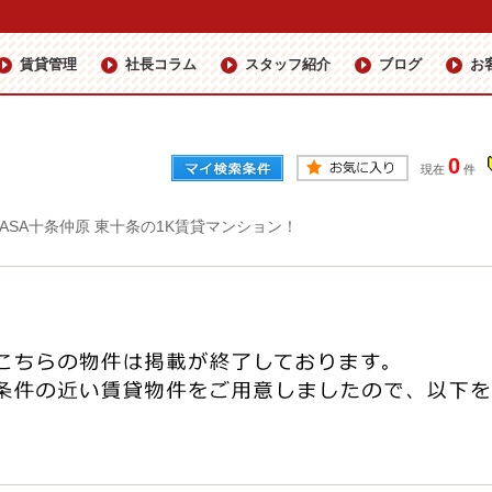
賃貸管理
社長コラム
スタッフ紹介
ブログ
お
0
現在
件
’CASA十条仲原 東十条の1K賃貸マンション！