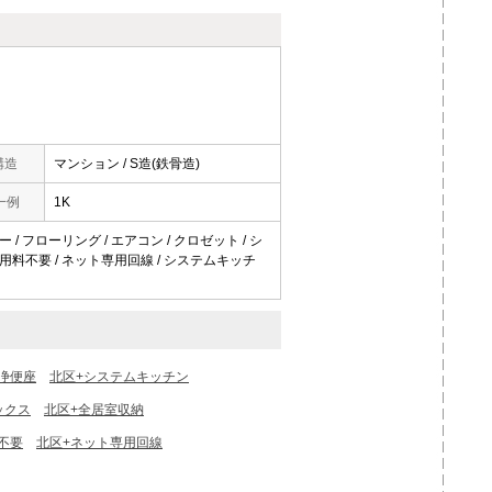
構造
マンション / S造(鉄骨造)
一例
1K
 / フローリング / エアコン / クロゼット / シ
ット使用料不要 / ネット専用回線 / システムキッチ
浄便座
北区+システムキッチン
ックス
北区+全居室収納
不要
北区+ネット専用回線