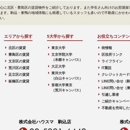
心に北区・豊島区の賃貸物件をご紹介しております。また学生さん向けのお部屋探
ます。駒込・巣鴨の地域情報にも精通しているスタッフも多いので不動産にかかわ
い。
エリアから探す
5大学から探す
お役立ちコンテン
北区の賃貸
東京大学
街情報
豊島区の賃貸
文京学院大学
区役所リンク
（本郷キャンパス）
文京区の賃貸
ライフライン
大正大学
荒川区の賃貸
IT重説
東洋大学
足立区の賃貸
クレジットカード
（白山キャンパス）
板橋区の賃貸
LINE問い合せ（
首都大学東京
LINE問い合せ（
（荒川キャンパス）
引越し業者
ご紹介キャンペー
不動産を売却した
株式会社ハウスマ 駒込店
株式