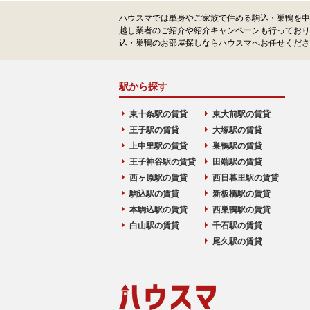
ハウスマでは単身やご家族で住める駒込・巣鴨を中
越し業者のご紹介や紹介キャンペーンも行っており
込・巣鴨のお部屋探しならハウスマへお任せくださ
駅から探す
東十条駅の賃貸
東大前駅の賃貸
王子駅の賃貸
大塚駅の賃貸
上中里駅の賃貸
巣鴨駅の賃貸
王子神谷駅の賃貸
田端駅の賃貸
西ヶ原駅の賃貸
西日暮里駅の賃貸
駒込駅の賃貸
新板橋駅の賃貸
本駒込駅の賃貸
西巣鴨駅の賃貸
白山駅の賃貸
千石駅の賃貸
尾久駅の賃貸