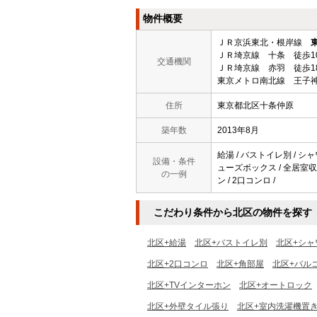
物件概要
ＪＲ京浜東北・根岸線
ＪＲ埼京線 十条 徒歩1
交通機関
ＪＲ埼京線 赤羽 徒歩1
東京メトロ南北線 王子神
住所
東京都北区十条仲原
築年数
2013年8月
給湯 / バストイレ別 / シャ
設備・条件
ューズボックス / 全居室収納
の一例
ン / 2口コンロ /
こだわり条件から北区の物件を探す
北区+給湯
北区+バストイレ別
北区+シャ
北区+2口コンロ
北区+角部屋
北区+バル
北区+TVインターホン
北区+オートロック
北区+外壁タイル張り
北区+室内洗濯機置