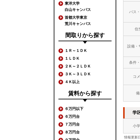
東洋大学
白山キャンパス
バス
首都大学東京
荒川キャンパス
住
間取りから探す
設備・
１Ｒ～１ＤＫ
１ＬＤＫ
条件
２Ｋ～２ＬＤＫ
３Ｋ～３ＬＤＫ
コ
４Ｋ以上
賃料から探す
備
６万円以下
学
６万円台
７万円台
小
８万円台
情報更新日
９万円台