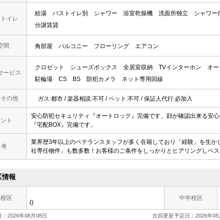
給湯
バストイレ別
シャワー
浴室乾燥機
洗面所独立
シャワー
・トイレ
分譲賃貸
空間
角部屋
バルコニー
フローリング
エアコン
クロゼット
シューズボックス
全居室収納
TVインターホン
オー
サービス
駐輪場
CS
BS
防犯カメラ
ネット専用回線
・その他
ガス:都市 / 楽器相談:不可 / ペット:不可 / 保証人代行:必加入
安心防犯セキュリティ『オートロック』完備です。顔が確認出来る安心
メント
『宅配BOX』完備です。
業界歴3年以上のベテランスタッフが多く在籍しており「経験」を生か
 考
社専任物件」も数多数！お客様のご条件をしっかりとヒアリングしベス
区情報
学校区
中学校区
()
：2026年08月08日
次回更新予定日：2026年08