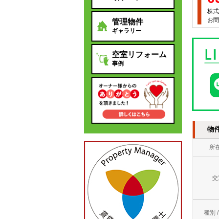
株式
お問
管理物件
ギャラリー
空室リフォーム
事例
物
所
交
種別 