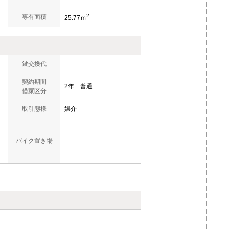
2
）
専有面積
25.77ｍ
鍵交換代
-
契約期間
2年 普通
借家区分
取引態様
媒介
バイク置き場