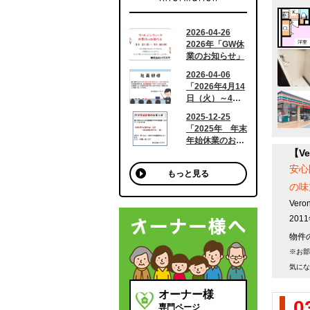
【V
安心
もっと見る
の味
Ve
20
物件の
※お部
気にな
オーナー様
0
専門ページ