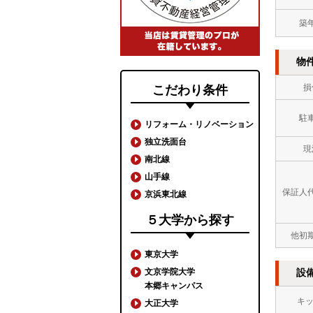
築
物
損
こだわり条件
駐
リフォーム・リノベーション
独立洗面台
現
南北線
山手線
保証人
京浜東北線
５大学から探す
他初
東京大学
文京学院大学
設
本郷キャンパス
キ
大正大学