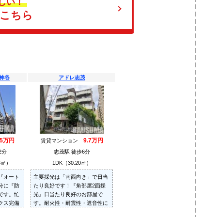
しい！
はこちら
神谷
アドレ志茂
.5万円
9.7万円
賃貸マンション
2分
志茂駅 徒歩6分
6㎡）
1DK（30.20㎡）
『オート
主要採光は「南西向き」で日当
分に『防
たり良好です！『角部屋2面採
です。忙
光』日当たり良好のお部屋で
クス完備
す。耐火性・耐震性・遮音性に
合わせく
優れたRC造です。嬉しい『独