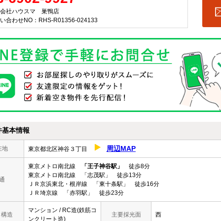
会社ハウスマ 巣鴨店
い合わせNO：RHS-R01356-024133
件基本情報
周辺MAP
在地
東京都北区神谷３丁目
東京メトロ南北線
「王子神谷駅」
徒歩8分
東京メトロ南北線 「志茂駅」 徒歩13分
通
ＪＲ京浜東北・根岸線 「東十条駅」 徒歩16分
ＪＲ埼京線 「赤羽駅」 徒歩23分
マンション / RC造(鉄筋コ
/ 構造
主要採光面
西
ンクリート造)