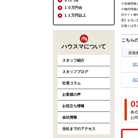
※各種情報
１０万円台
※物件情報
当サイト物
１１万円以上
度】を元に
正確とは言
こちら
ハウスマについて
部屋
スタッフ紹介
30
スタッフブログ
30
社長コラム
お客様の声
0
お役立ち情報
株式
会社情報
お問
当社までのアクセス