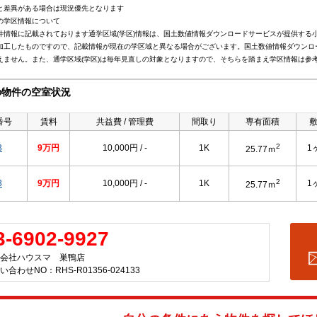
と差異がある場合は現況優先となります
の学区情報について
件情報に記載されております通学区域(学区)情報は、国土数値情報ダウンロードサービスが提供する小学
加工したものですので、記載情報が現在の学区域と異なる場合がございます。国土数値情報ダウンロ
えません。また、通学区域(学区)は毎年見直しの対象となりますので、そちらを踏まえ学区情報は参
の物件の空室状況
番号
賃料
共益費 / 管理費
間取り
専有面積
2
3
9万円
10,000円 / -
1K
1
25.77ｍ
2
3
9万円
10,000円 / -
1K
1
25.77ｍ
3-6902-9927
会社ハウスマ 巣鴨店
い合わせNO：RHS-R01356-024133