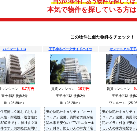
自分の条件にあう物件を探してほ
本気で物件を探している方
この物件に似た物件をチェック！
ハイマートＩＧ
王子神谷パークサイドハイツ
センテニアル王子
8.7万円
10万円
9
貸マンション
賃貸マンション
賃貸マンション
東十条駅 徒歩3分
王子神谷駅 徒歩2分
王子神谷駅 徒歩
1K（28.89㎡）
1K（28.28㎡）
ワンルーム（25.0
な住宅街に立地しておりま
安心防犯セキュリティ『オート
安心防犯セキュリティ
耐火性・耐震性・遮音性に
ロック』完備。訪問者の顔が確
ロック』完備。共用部
SRC造です。弊社すぐ近
認出来る安心の『TVモニターホ
犯カメラ』付きで安心
物件です。お気軽にお問い
ン』付き。忙しい人の味方『宅
しい人の味方宅配ボッ
せください。
配BOX』完備です。
です。お気軽にお問い