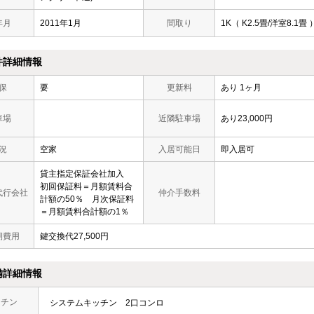
年月
2011年1月
間取り
1K（ K2.5畳/洋室8.1畳 
件詳細情報
保
要
更新料
あり 1ヶ月
車場
近隣駐車場
あり23,000円
況
空家
入居可能日
即入居可
貸主指定保証会社加入
初回保証料＝月額賃料合
代行会社
仲介手数料
計額の50％ 月次保証料
＝月額賃料合計額の1％
期費用
鍵交換代27,500円
備詳細情報
ッチン
システムキッチン
2口コンロ