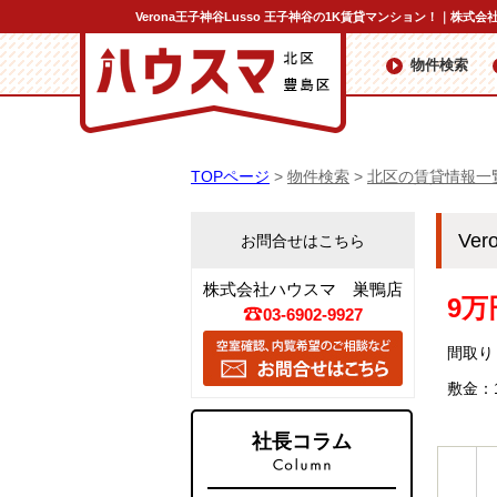
Verona王子神谷Lusso 王子神谷の1K賃貸マンション！｜株式会
物件検索
TOPページ
>
物件検索
>
北区の賃貸情報一
Ve
お問合せはこちら
株式会社ハウスマ 巣鴨店
9万
03-6902-9927
間取り：
敷金：
社長コラム