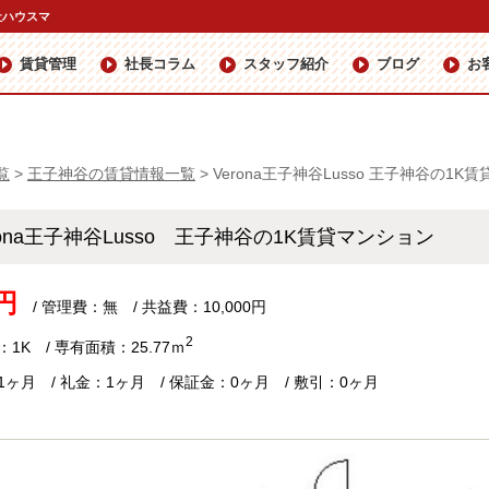
社ハウスマ
賃貸管理
社長コラム
スタッフ紹介
ブログ
お
覧
>
王子神谷の賃貸情報一覧
>
Verona王子神谷Lusso 王子神谷の1
rona王子神谷Lusso 王子神谷の1K賃貸マンション
円
/ 管理費：無 / 共益費：10,000円
2
1K / 専有面積：25.77ｍ
1ヶ月 / 礼金：1ヶ月 / 保証金：0ヶ月 / 敷引：0ヶ月