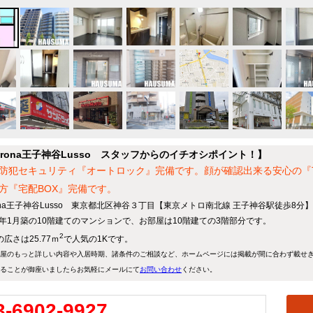
erona王子神谷Lusso スタッフからのイチオシポイント！】
防犯セキュリティ『オートロック』完備です。顔が確認出来る安心の『
方『宅配BOX』完備です。
rona王子神谷Lusso 東京都北区神谷３丁目【東京メトロ南北線 王子神谷駅徒歩8
11年1月築の10階建てのマンションで、お部屋は10階建ての3階部分です。
2
広さは25.77ｍ
で人気の1Kです。
屋のもっと詳しい内容や入居時期、諸条件のご相談など、ホームページには掲載が間に合わず載せ
ることが御座いましたらお気軽にメールにて
お問い合わせ
ください。
3-6902-9927