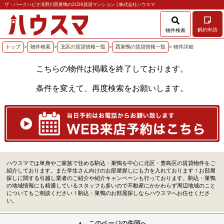
ザ・パークハビオ滝野川西巣鴨の2LDK賃貸マンション | 株式会社ハウスマ
解約申請
物件検索
トップ
>
物件検索
>
北区の賃貸情報一覧
>
西巣鴨の賃貸情報一覧
> 物件詳細
こちらの物件は掲載を終了しております。
条件を変えて、再度検索をお願いします。
ハウスマでは単身やご家族で住める駒込・巣鴨を中心に北区・豊島区の賃貸物件をご
紹介しております。また学生さん向けのお部屋探しにも力を入れております！お部屋
探しに関する引越し業者のご紹介や紹介キャンペーンも行っております。駒込・巣鴨
の地域情報にも精通しているスタッフも多いので不動産にかかわらず周辺地域のこと
についてもご相談ください！駒込・巣鴨のお部屋探しならハウスマへお任せくださ
い。
このページの先頭へ