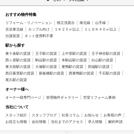
おすすめ物件特集
リフォーム・リノベーション
独立洗面台
南北線
山手線
京浜東北線
カップル向け
１Ｋ２５㎡以上
１ＬＤＫ４０㎡以上
分譲賃貸
ネット使用料不要
駅から探す
東十条駅の賃貸
王子駅の賃貸
上中里駅の賃貸
王子神谷駅の賃貸
西ヶ原駅の賃貸
駒込駅の賃貸
本駒込駅の賃貸
白山駅の賃貸
東大前駅の賃貸
大塚駅の賃貸
巣鴨駅の賃貸
田端駅の賃貸
西日暮里駅の賃貸
新板橋駅の賃貸
西巣鴨駅の賃貸
千石駅の賃貸
尾久駅の賃貸
オーナー様へ
オーナー様専門ページ
管理物件ギャラリー
空室リフォーム事例
当社について
スタッフ紹介
スタッフブログ
社長コラム
お知らせ
お客様の声
お役立ち情報
会社情報
当社までのアクセス
求人情報
解約申請