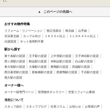
い。
このページの先頭へ
おすすめ物件特集
リフォーム・リノベーション
独立洗面台
南北線
山手線
京浜東北線
カップル向け
１Ｋ２５㎡以上
１ＬＤＫ４０㎡以上
分譲賃貸
ネット使用料不要
駅から探す
東十条駅の賃貸
王子駅の賃貸
上中里駅の賃貸
王子神谷駅の賃貸
西ヶ原駅の賃貸
駒込駅の賃貸
本駒込駅の賃貸
白山駅の賃貸
東大前駅の賃貸
大塚駅の賃貸
巣鴨駅の賃貸
田端駅の賃貸
西日暮里駅の賃貸
新板橋駅の賃貸
西巣鴨駅の賃貸
千石駅の賃貸
尾久駅の賃貸
オーナー様へ
オーナー様専門ページ
管理物件ギャラリー
空室リフォーム事例
当社について
スタッフ紹介
スタッフブログ
社長コラム
お知らせ
お客様の声