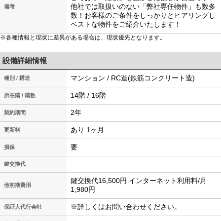
他社では取扱いのない「弊社専任物件」も数多
備考
数！お客様のご条件をしっかりとヒアリングし
ベストな物件をご紹介いたします！
※各種情報と現状に差異がある場合は、現状優先となります。
設備詳細情報
マンション / RC造(鉄筋コンクリート造)
種別 / 構造
14階 / 16階
所在階 / 階数
2年
契約期間
あり 1ヶ月
更新料
要
損保
-
鍵交換代
鍵交換代16,500円 インターネット利用料/月
他初期費用
1,980円
※詳しくはお問い合わせください。
保証人代行会社