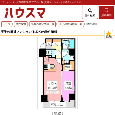
アーバンパーク西巣鴨EAST王子の1LDK賃貸マンション | 株式会社ハウスマ
解約申請
物件検索
トップ
>
物件検索
>
北区の賃貸情報一覧
>
王子の賃貸情報一覧
> 物件詳細
王子の賃貸マンション(1LDK)の物件情報
【間取】