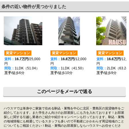
条件の近い物件が見つかりました
賃貸マンション
賃貸マンション
賃貸マンション
賃料：
16.7万円
/25,000
賃料：
16.8万円
/12,000
賃料：
16.6万円
/12,
円
円
円
間取：
1LDK（51.04）
間取：
1LDK（41.50）
間取：
2LDK（63.2
王子
/徒歩6分
王子
/徒歩10分
王子
/徒歩9分
このページをメールで送る
ハウスマでは単身やご家族で住める駒込・巣鴨を中心に北区・豊島区の賃貸物件をご
紹介しております。また学生さん向けのお部屋探しにも力を入れております！お部屋
探しに関する引越し業者のご紹介や紹介キャンペーンも行っております。駒込・巣鴨
の地域情報にも精通しているスタッフも多いので不動産にかかわらず周辺地域のこと
についてもご相談ください！駒込・巣鴨のお部屋探しならハウスマへお任せくださ