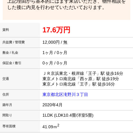
上記理由から基本的にはまず来店いただき、物件相談を
した後に内見を行わせていただいております。
17.6万円
賃料
12,000円 / 無
共益費 / 管理費
1ヶ月 / 0ヶ月
敷金 / 礼金
0ヶ月 / 0ヶ月
保証金 / 敷引
ＪＲ京浜東北・根岸線「王子」駅 徒歩16分
東京メトロ南北線「西ヶ原」駅 徒歩19分
交通
東京メトロ南北線「王子」駅 徒歩16分
東京都北区滝野川３丁目
住所
2020年4月
築年月
1LDK (LDK10.4畳/洋室5畳)
間取り
2
41.09ｍ
専有面積