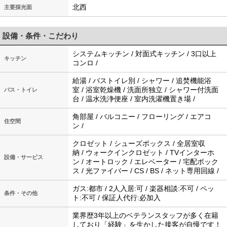
北西
主要採光面
設備・条件・こだわり
システムキッチン / 対面式キッチン / 3口以上
キッチン
コンロ /
給湯 / バストイレ別 / シャワー / 追焚機能浴
室 / 浴室乾燥機 / 洗面所独立 / シャワー付洗面
バス・トイレ
台 / 温水洗浄便座 / 室内洗濯機置き場 /
角部屋 / バルコニー / フローリング / エアコ
住空間
ン /
クロゼット / シューズボックス / 全居室収
納 / ウォークインクロゼット / TVインターホ
設備・サービス
ン / オートロック / エレベーター / 宅配ボック
ス / 光ファイバー / CS / BS / ネット専用回線 /
ガス:都市 / 2人入居:可 / 楽器相談:不可 / ペッ
条件・その他
ト:不可 / 保証人代行:必加入
業界歴3年以上のベテランスタッフが多く在籍
しており「経験」を生かした接客が自慢です！