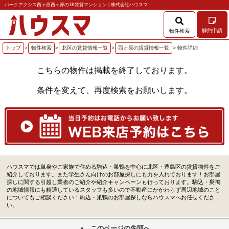
パークアクシス西ヶ原西ヶ原の1K賃貸マンション | 株式会社ハウスマ
解約申請
物件検索
トップ
>
物件検索
>
北区の賃貸情報一覧
>
西ヶ原の賃貸情報一覧
> 物件詳細
こちらの物件は掲載を終了しております。
条件を変えて、再度検索をお願いします。
ハウスマでは単身やご家族で住める駒込・巣鴨を中心に北区・豊島区の賃貸物件をご
紹介しております。また学生さん向けのお部屋探しにも力を入れております！お部屋
探しに関する引越し業者のご紹介や紹介キャンペーンも行っております。駒込・巣鴨
の地域情報にも精通しているスタッフも多いので不動産にかかわらず周辺地域のこと
についてもご相談ください！駒込・巣鴨のお部屋探しならハウスマへお任せくださ
い。
このページの先頭へ