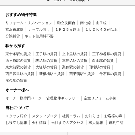
おすすめ物件特集
リフォーム・リノベーション
独立洗面台
南北線
山手線
京浜東北線
カップル向け
１Ｋ２５㎡以上
１ＬＤＫ４０㎡以上
分譲賃貸
ネット使用料不要
駅から探す
東十条駅の賃貸
王子駅の賃貸
上中里駅の賃貸
王子神谷駅の賃貸
西ヶ原駅の賃貸
駒込駅の賃貸
本駒込駅の賃貸
白山駅の賃貸
東大前駅の賃貸
大塚駅の賃貸
巣鴨駅の賃貸
田端駅の賃貸
西日暮里駅の賃貸
新板橋駅の賃貸
西巣鴨駅の賃貸
千石駅の賃貸
尾久駅の賃貸
オーナー様へ
オーナー様専門ページ
管理物件ギャラリー
空室リフォーム事例
当社について
スタッフ紹介
スタッフブログ
社長コラム
お知らせ
お客様の声
お役立ち情報
会社情報
当社までのアクセス
求人情報
解約申請