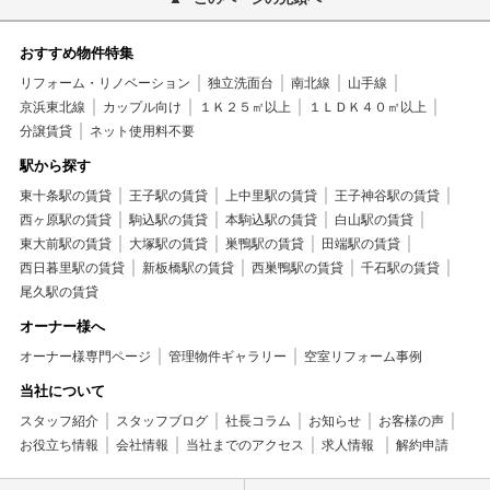
おすすめ物件特集
リフォーム・リノベーション
独立洗面台
南北線
山手線
京浜東北線
カップル向け
１Ｋ２５㎡以上
１ＬＤＫ４０㎡以上
分譲賃貸
ネット使用料不要
駅から探す
東十条駅の賃貸
王子駅の賃貸
上中里駅の賃貸
王子神谷駅の賃貸
西ヶ原駅の賃貸
駒込駅の賃貸
本駒込駅の賃貸
白山駅の賃貸
東大前駅の賃貸
大塚駅の賃貸
巣鴨駅の賃貸
田端駅の賃貸
西日暮里駅の賃貸
新板橋駅の賃貸
西巣鴨駅の賃貸
千石駅の賃貸
尾久駅の賃貸
オーナー様へ
オーナー様専門ページ
管理物件ギャラリー
空室リフォーム事例
当社について
スタッフ紹介
スタッフブログ
社長コラム
お知らせ
お客様の声
お役立ち情報
会社情報
当社までのアクセス
求人情報
解約申請