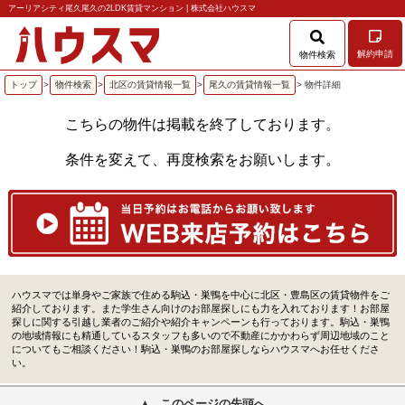
アーリアシティ尾久尾久の2LDK賃貸マンション | 株式会社ハウスマ
解約申請
物件検索
トップ
>
物件検索
>
北区の賃貸情報一覧
>
尾久の賃貸情報一覧
> 物件詳細
こちらの物件は掲載を終了しております。
条件を変えて、再度検索をお願いします。
ハウスマでは単身やご家族で住める駒込・巣鴨を中心に北区・豊島区の賃貸物件をご
紹介しております。また学生さん向けのお部屋探しにも力を入れております！お部屋
探しに関する引越し業者のご紹介や紹介キャンペーンも行っております。駒込・巣鴨
の地域情報にも精通しているスタッフも多いので不動産にかかわらず周辺地域のこと
についてもご相談ください！駒込・巣鴨のお部屋探しならハウスマへお任せくださ
い。
このページの先頭へ