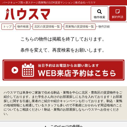
パークキューブ西ヶ原ステージ西巣鴨の1LDK賃貸マンション | 株式会社ハウスマ
解約申請
物件検索
トップ
>
物件検索
>
北区の賃貸情報一覧
>
西巣鴨の賃貸情報一覧
> 物件詳細
こちらの物件は掲載を終了しております。
条件を変えて、再度検索をお願いします。
ハウスマでは単身やご家族で住める駒込・巣鴨を中心に北区・豊島区の賃貸物件をご
紹介しております。また学生さん向けのお部屋探しにも力を入れております！お部屋
探しに関する引越し業者のご紹介や紹介キャンペーンも行っております。駒込・巣鴨
の地域情報にも精通しているスタッフも多いので不動産にかかわらず周辺地域のこと
についてもご相談ください！駒込・巣鴨のお部屋探しならハウスマへお任せくださ
い。
このページの先頭へ