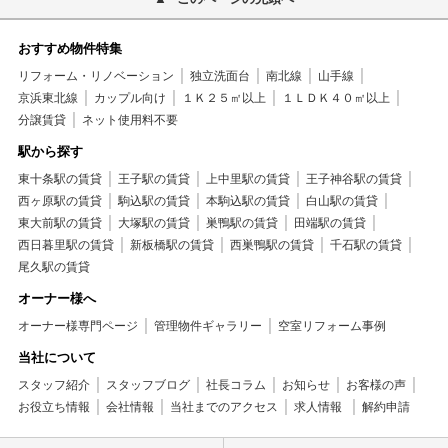
おすすめ物件特集
リフォーム・リノベーション
独立洗面台
南北線
山手線
京浜東北線
カップル向け
１Ｋ２５㎡以上
１ＬＤＫ４０㎡以上
分譲賃貸
ネット使用料不要
駅から探す
東十条駅の賃貸
王子駅の賃貸
上中里駅の賃貸
王子神谷駅の賃貸
西ヶ原駅の賃貸
駒込駅の賃貸
本駒込駅の賃貸
白山駅の賃貸
東大前駅の賃貸
大塚駅の賃貸
巣鴨駅の賃貸
田端駅の賃貸
西日暮里駅の賃貸
新板橋駅の賃貸
西巣鴨駅の賃貸
千石駅の賃貸
尾久駅の賃貸
オーナー様へ
オーナー様専門ページ
管理物件ギャラリー
空室リフォーム事例
当社について
スタッフ紹介
スタッフブログ
社長コラム
お知らせ
お客様の声
お役立ち情報
会社情報
当社までのアクセス
求人情報
解約申請