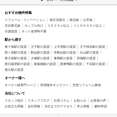
おすすめ物件特集
リフォーム・リノベーション
独立洗面台
南北線
山手線
京浜東北線
カップル向け
１Ｋ２５㎡以上
１ＬＤＫ４０㎡以上
分譲賃貸
ネット使用料不要
駅から探す
東十条駅の賃貸
王子駅の賃貸
上中里駅の賃貸
王子神谷駅の賃貸
西ヶ原駅の賃貸
駒込駅の賃貸
本駒込駅の賃貸
白山駅の賃貸
東大前駅の賃貸
大塚駅の賃貸
巣鴨駅の賃貸
田端駅の賃貸
西日暮里駅の賃貸
新板橋駅の賃貸
西巣鴨駅の賃貸
千石駅の賃貸
尾久駅の賃貸
オーナー様へ
オーナー様専門ページ
管理物件ギャラリー
空室リフォーム事例
当社について
スタッフ紹介
スタッフブログ
社長コラム
お知らせ
お客様の声
お役立ち情報
会社情報
当社までのアクセス
求人情報
解約申請