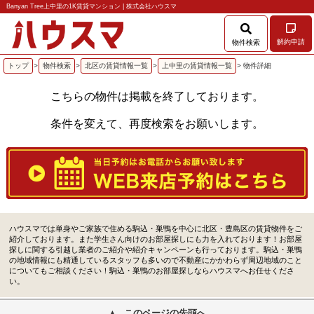
Banyan Tree上中里の1K賃貸マンション | 株式会社ハウスマ
解約申請
物件検索
トップ
>
物件検索
>
北区の賃貸情報一覧
>
上中里の賃貸情報一覧
> 物件詳細
こちらの物件は掲載を終了しております。
条件を変えて、再度検索をお願いします。
ハウスマでは単身やご家族で住める駒込・巣鴨を中心に北区・豊島区の賃貸物件をご
紹介しております。また学生さん向けのお部屋探しにも力を入れております！お部屋
探しに関する引越し業者のご紹介や紹介キャンペーンも行っております。駒込・巣鴨
の地域情報にも精通しているスタッフも多いので不動産にかかわらず周辺地域のこと
についてもご相談ください！駒込・巣鴨のお部屋探しならハウスマへお任せくださ
い。
このページの先頭へ