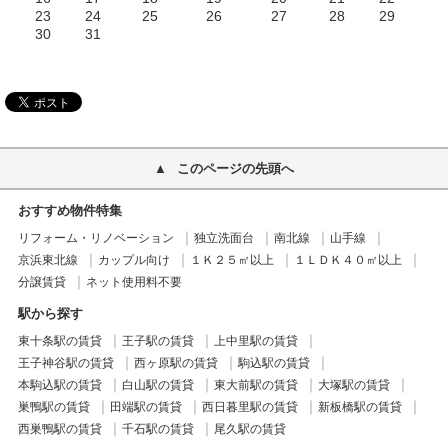
23
24
25
26
27
28
29
30
31
このページの先頭へ
おすすめ物件特集
リフォーム・リノベーション
独立洗面台
南北線
山手線
京浜東北線
カップル向け
１Ｋ２５㎡以上
１ＬＤＫ４０㎡以上
分譲賃貸
ネット使用料不要
駅から探す
東十条駅の賃貸
王子駅の賃貸
上中里駅の賃貸
王子神谷駅の賃貸
西ヶ原駅の賃貸
駒込駅の賃貸
本駒込駅の賃貸
白山駅の賃貸
東大前駅の賃貸
大塚駅の賃貸
巣鴨駅の賃貸
田端駅の賃貸
西日暮里駅の賃貸
新板橋駅の賃貸
西巣鴨駅の賃貸
千石駅の賃貸
尾久駅の賃貸