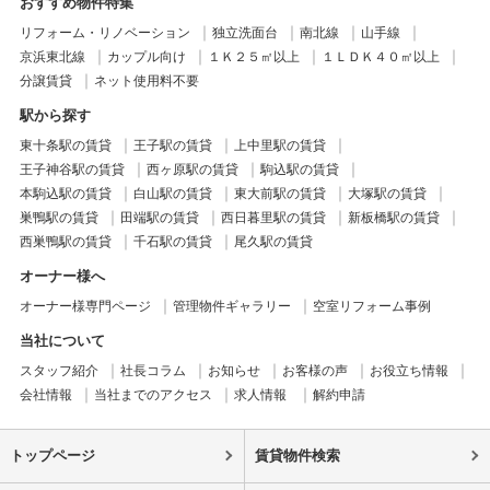
おすすめ物件特集
リフォーム・リノベーション
独立洗面台
南北線
山手線
京浜東北線
カップル向け
１Ｋ２５㎡以上
１ＬＤＫ４０㎡以上
分譲賃貸
ネット使用料不要
駅から探す
東十条駅の賃貸
王子駅の賃貸
上中里駅の賃貸
王子神谷駅の賃貸
西ヶ原駅の賃貸
駒込駅の賃貸
本駒込駅の賃貸
白山駅の賃貸
東大前駅の賃貸
大塚駅の賃貸
巣鴨駅の賃貸
田端駅の賃貸
西日暮里駅の賃貸
新板橋駅の賃貸
西巣鴨駅の賃貸
千石駅の賃貸
尾久駅の賃貸
オーナー様へ
オーナー様専門ページ
管理物件ギャラリー
空室リフォーム事例
当社について
スタッフ紹介
社長コラム
お知らせ
お客様の声
お役立ち情報
会社情報
当社までのアクセス
求人情報
解約申請
トップページ
賃貸物件検索