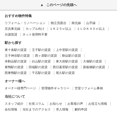
このページの先頭へ
おすすめ物件特集
リフォーム・リノベーション
独立洗面台
南北線
山手線
京浜東北線
カップル向け
１Ｋ２５㎡以上
１ＬＤＫ４０㎡以上
分譲賃貸
ネット使用料不要
駅から探す
東十条駅の賃貸
王子駅の賃貸
上中里駅の賃貸
王子神谷駅の賃貸
西ヶ原駅の賃貸
駒込駅の賃貸
本駒込駅の賃貸
白山駅の賃貸
東大前駅の賃貸
大塚駅の賃貸
巣鴨駅の賃貸
田端駅の賃貸
西日暮里駅の賃貸
新板橋駅の賃貸
西巣鴨駅の賃貸
千石駅の賃貸
尾久駅の賃貸
オーナー様へ
オーナー様専門ページ
管理物件ギャラリー
空室リフォーム事例
当社について
スタッフ紹介
社長コラム
お知らせ
お客様の声
お役立ち情報
会社情報
当社までのアクセス
求人情報
解約申請