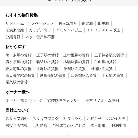
おすすめ物件特集
リフォーム・リノベーション
独立洗面台
南北線
山手線
京浜東北線
カップル向け
１Ｋ２５㎡以上
１ＬＤＫ４０㎡以上
分譲賃貸
ネット使用料不要
駅から探す
東十条駅の賃貸
王子駅の賃貸
上中里駅の賃貸
王子神谷駅の賃貸
西ヶ原駅の賃貸
駒込駅の賃貸
本駒込駅の賃貸
白山駅の賃貸
東大前駅の賃貸
大塚駅の賃貸
巣鴨駅の賃貸
田端駅の賃貸
西日暮里駅の賃貸
新板橋駅の賃貸
西巣鴨駅の賃貸
千石駅の賃貸
尾久駅の賃貸
オーナー様へ
オーナー様専門ページ
管理物件ギャラリー
空室リフォーム事例
当社について
スタッフ紹介
スタッフブログ
社長コラム
お知らせ
お客様の声
お役立ち情報
会社情報
当社までのアクセス
求人情報
解約申請