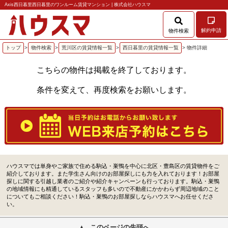
Axis西日暮里西日暮里のワンルーム賃貸マンション | 株式会社ハウスマ
解約申請
物件検索
トップ
>
物件検索
>
荒川区の賃貸情報一覧
>
西日暮里の賃貸情報一覧
> 物件詳細
こちらの物件は掲載を終了しております。
条件を変えて、再度検索をお願いします。
ハウスマでは単身やご家族で住める駒込・巣鴨を中心に北区・豊島区の賃貸物件をご
紹介しております。また学生さん向けのお部屋探しにも力を入れております！お部屋
探しに関する引越し業者のご紹介や紹介キャンペーンも行っております。駒込・巣鴨
の地域情報にも精通しているスタッフも多いので不動産にかかわらず周辺地域のこと
についてもご相談ください！駒込・巣鴨のお部屋探しならハウスマへお任せくださ
い。
このページの先頭へ