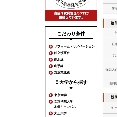
築
物
損
こだわり条件
駐
リフォーム・リノベーション
独立洗面台
現
南北線
山手線
保証人
京浜東北線
５大学から探す
他初
東京大学
設
文京学院大学
本郷キャンパス
キ
大正大学