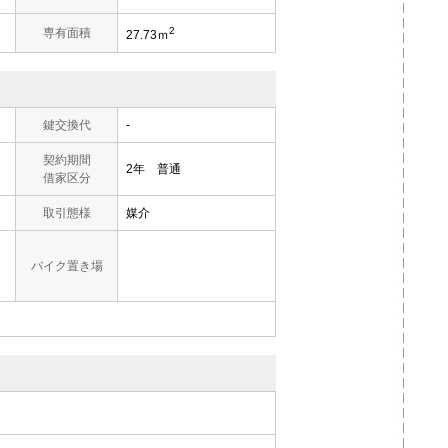
2
専有面積
27.73ｍ
鍵交換代
-
契約期間
2年 普通
借家区分
取引態様
媒介
バイク置き場