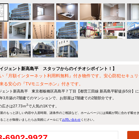
イジェント新高島平 スタッフからのイチオシポイント！】
い『月額インターネット利用料無料』付き物件です。安心防犯セキュリ
来る安心の『TVモニターホン』付きです。
ジェント新高島平 東京都板橋区高島平７丁目【都営三田線 新高島平駅徒歩5分】に
22年3月築の7階建てのマンションで、お部屋は7階建ての2階部分です。
2
広さは27.73ｍ
で人気の1Kです。
屋のもっと詳しい内容や入居時期、諸条件のご相談など、ホームページには掲載が間に合わず載せ
ることが御座いましたらお気軽にメールにて
お問い合わせ
ください。
3-6902-9927