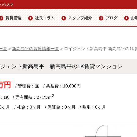
社ハウスマ
賃貸管理
社長コラム
スタッフ紹介
ブログ
お
一覧
>
新高島平の賃貸情報一覧
>
ロイジェント新高島平 新高島平の1K
イジェント新高島平 新高島平の1K賃貸マンション
5万円
/ 管理費：無 / 共益費：10,000円
2
1K / 専有面積：27.73ｍ
0ヶ月 / 礼金：0ヶ月 / 保証金：0ヶ月 / 敷引：0ヶ月