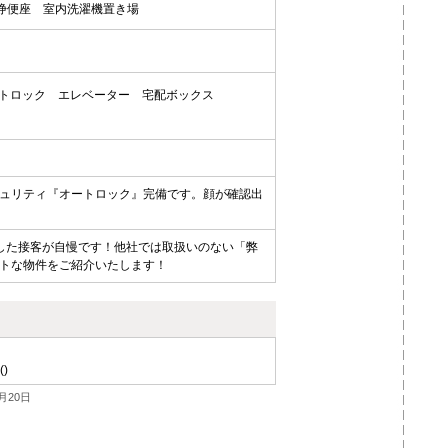
浄便座
室内洗濯機置き場
トロック
エレベーター
宅配ボックス
ュリティ『オートロック』完備です。顔が確認出
した接客が自慢です！他社では取扱いのない「弊
トな物件をご紹介いたします！
()
月20日