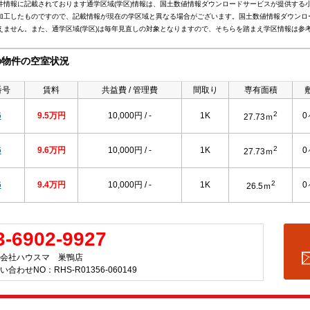
件情報に記載されております通学区域(学区)情報は、国土数値情報ダウンロードサービスが提供する小学
加工したものですので、記載情報が現在の学区域と異なる場合がございます。国土数値情報ダウンロ
えません。また、通学区域(学区)は毎年見直しの対象となりますので、そちらを踏まえ学区情報は参
の物件の空室状況
番号
賃料
共益費 / 管理費
間取り
専有面積
2
6
9.5万円
10,000円 / -
1K
0
27.73ｍ
2
6
9.6万円
10,000円 / -
1K
0
27.73ｍ
2
6
9.4万円
10,000円 / -
1K
0
26.5ｍ
3-6902-9927
会社ハウスマ 巣鴨店
い合わせNO：RHS-R01356-060149