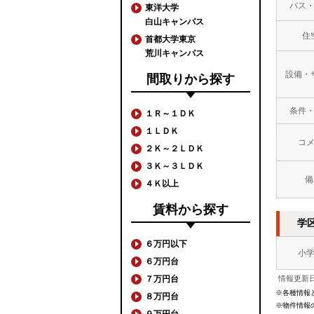
バス
東洋大学
白山キャンパス
住
首都大学東京
荒川キャンパス
設備・
間取りから探す
条件
１Ｒ～１ＤＫ
１ＬＤＫ
コ
２Ｋ～２ＬＤＫ
３Ｋ～３ＬＤＫ
備
４Ｋ以上
賃料から探す
学
６万円以下
小
６万円台
７万円台
情報更新日
※各種情報
８万円台
※物件情報
９万円台