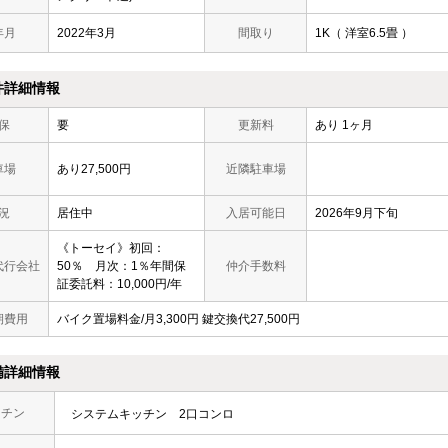
年月
2022年3月
間取り
1K（ 洋室6.5畳 ）
件詳細情報
保
要
更新料
あり 1ヶ月
車場
あり27,500円
近隣駐車場
況
居住中
入居可能日
2026年9月下旬
《トーセイ》初回：
代行会社
50％ 月次：1％年間保
仲介手数料
証委託料：10,000円/年
期費用
バイク置場料金/月3,300円 鍵交換代27,500円
備詳細情報
ッチン
システムキッチン
2口コンロ