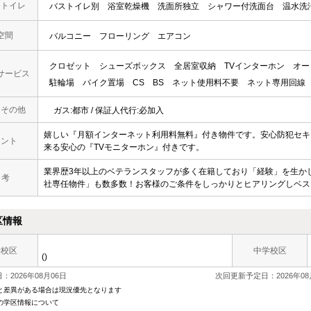
・トイレ
バストイレ別
浴室乾燥機
洗面所独立
シャワー付洗面台
温水洗
空間
バルコニー
フローリング
エアコン
クロゼット
シューズボックス
全居室収納
TVインターホン
オー
サービス
駐輪場
バイク置場
CS
BS
ネット使用料不要
ネット専用回線
・その他
ガス:都市 / 保証人代行:必加入
嬉しい『月額インターネット利用料無料』付き物件です。安心防犯セキ
メント
来る安心の『TVモニターホン』付きです。
業界歴3年以上のベテランスタッフが多く在籍しており「経験」を生か
 考
社専任物件」も数多数！お客様のご条件をしっかりとヒアリングしベス
区情報
学校区
中学校区
()
：2026年08月06日
次回更新予定日：2026年08
と差異がある場合は現況優先となります
の学区情報について