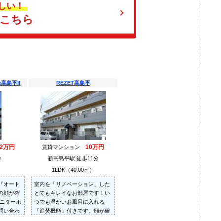
しい！
はこちら
e高島平II
REZET高島平
.2万円
10万円
賃貸マンション
分
新高島平駅 徒歩11分
）
1LDK（40.00㎡）
『オート
室内を「リノベーション」した
の顔が確
とてもキレイなお部屋です！い
モニターホ
つでも温かいお風呂に入れる
問い合わ
『追焚機能』付きです。顔が確
認出来る安心の『TVモニターホ