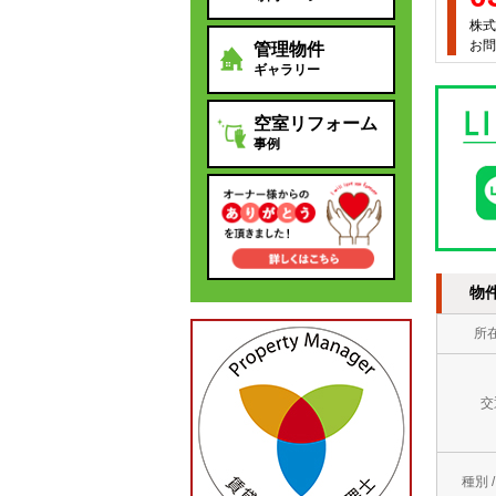
株式
お問
管理物件
ギャラリー
空室リフォーム
事例
物
所
交
種別 