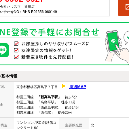
会社ハウスマ 巣鴨店
い合わせNO：RHS-R01356-060149
件基本情報
周辺MAP
在地
東京都板橋区高島平７丁目
都営三田線
「新高島平駅」
徒歩5分
都営三田線 「高島平駅」 徒歩11分
通
都営三田線 「西高島平駅」 徒歩14分
都営三田線 「西台駅」 徒歩25分
マンション / RC造(鉄筋コ
/ 構造
主要採光面
北
ンクリート造)