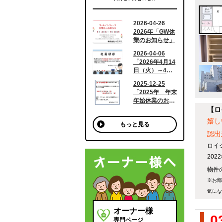
【ロ
嬉し
もっと見る
認出
ロイ
20
物件の
※お部
気にな
オーナー様
0
専門ページ