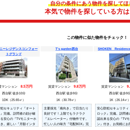
自分の条件にあう物件を探してほ
本気で物件を探している方
この物件に似た物件をチェック！
ニーレジデンスコンフォー
T's garden西台
SHOKEN Residenc
トグランド
8.5万円
9.8万円
9
貸マンション
賃貸マンション
賃貸マンション
西台駅 徒歩10分
西台駅 徒歩9分
西台駅 徒歩9
1DK（25.65㎡）
1K（30.78㎡）
1K（26.14㎡
防犯セキュリティ『オート
主要採光「南向き」で日当たり
安心防犯セキュリティ
ク』完備。訪問者の顔が確
良好です！上階でもラクラク
ロック』完備。訪問者
る安心の『TVモニターホ
『エレベーター』付物件です。
認出来る安心の『TV
付き。嬉しい『月額インタ
忙しい人の味方『宅配BOX』完
ン』付き。お気軽にお
ット利用料無料』付き物件
備です。
せください。