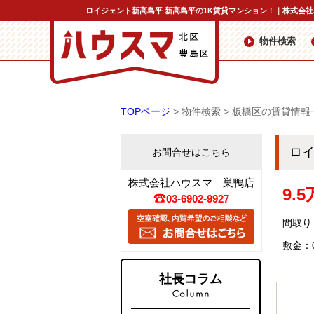
ロイジェント新高島平 新高島平の1K賃貸マンション！｜株式会
物件検索
TOPページ
>
物件検索
>
板橋区の賃貸情報
ロ
お問合せはこちら
株式会社ハウスマ 巣鴨店
9.
03-6902-9927
間取り：
敷金：
社長コラム