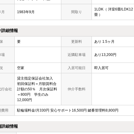
1LDK（ 洋室6畳/LDK12
年月
1983年9月
間取り
畳 ）
件詳細情報
保
要
更新料
あり 1.5ヶ月
車場
近隣駐車場
あり13,200円
況
空家
入居可能日
即入居可
貸主指定保証会社加入
初回保証料＝月額賃料合
代行会社
計額の50％ 月次保証料
仲介手数料
＝800円 学生のみ
12,000円
期費用
駐輪場料金/月330円 安心サポート16,500円 鍵番管理料8,800円
備詳細情報