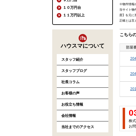
※物件情報
１０万円台
当サイト物
１１万円以上
度】を元に
正確とは言
こちら
ハウスマについて
部屋
20
スタッフ紹介
スタッフブログ
20
社長コラム
20
お客様の声
お役立ち情報
0
会社情報
株式
お問
当社までのアクセス