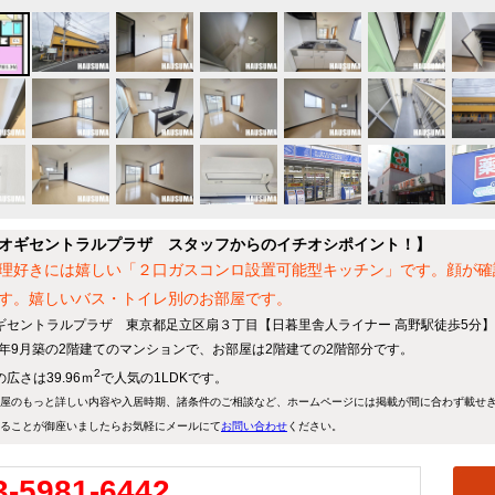
オギセントラルプラザ スタッフからのイチオシポイント！】
理好きには嬉しい「２口ガスコンロ設置可能型キッチン」です。顔が確
す。嬉しいバス・トイレ別のお部屋です。
ギセントラルプラザ 東京都足立区扇３丁目【日暮里舎人ライナー 高野駅徒歩5分】
83年9月築の2階建てのマンションで、お部屋は2階建ての2階部分です。
2
広さは39.96ｍ
で人気の1LDKです。
屋のもっと詳しい内容や入居時期、諸条件のご相談など、ホームページには掲載が間に合わず載せ
ることが御座いましたらお気軽にメールにて
お問い合わせ
ください。
3-5981-6442