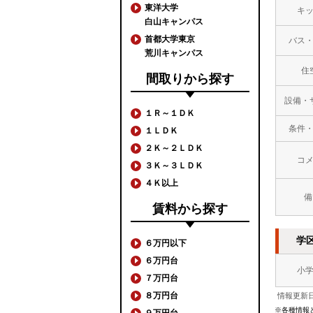
東洋大学
キ
白山キャンパス
首都大学東京
バス
荒川キャンパス
住
間取りから探す
設備・
１Ｒ～１ＤＫ
条件
１ＬＤＫ
２Ｋ～２ＬＤＫ
コ
３Ｋ～３ＬＤＫ
４Ｋ以上
備
賃料から探す
学
６万円以下
６万円台
小
７万円台
８万円台
情報更新日
※各種情報
９万円台