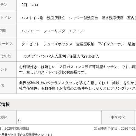
ッチン
2口コンロ
・トイレ
バストイレ別
洗面所独立
シャワー付洗面台
温水洗浄便座
室内
空間
バルコニー
フローリング
エアコン
サービス
クロゼット
シューズボックス
全居室収納
TVインターホン
駐輪
・その他
ガス:プロパン / 2人入居:可 / 保証人代行:必加入
お料理好きには嬉しい「２口ガスコンロ設置可能型キッチン」です。顔
メント
す。嬉しいバス・トイレ別のお部屋です。
業界歴3年以上のベテランスタッフが多く在籍しており「経験」を生か
 考
社専任物件」も数多数！お客様のご条件をしっかりとヒアリングしベス
区情報
学校区
中学校区
()
：2026年08月08日
次回更新予定日：2026年08
と差異がある場合は現況優先となります