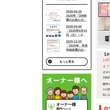
【オ
お料
もっと見る
きで
オオ
19
物件の
※お部
気にな
オーナー様
0
専門ページ