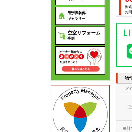
株式
お問
管理物件
ギャラリー
空室リフォーム
事例
物
所
交
種別 