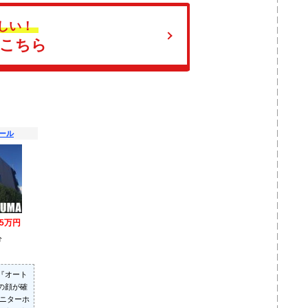
しい！
はこちら
ール
.5万円
分
）
『オート
の顔が確
モニターホ