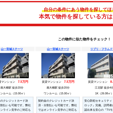
自分の条件にあう物件を探してほ
本気で物件を探している方
この物件に似た物件をチェック！
山一宮城ステーツ
山一宮城ステーツ
リブリ・フラムド
7.5万円
7.5万円
8
貸マンション
賃貸マンション
賃貸マンション
扇大橋駅 徒歩20分
扇大橋駅 徒歩20分
江北駅 徒歩4
ンルーム（15.00㎡）
ワンルーム（15.00㎡）
1K（26.08㎡
金のクレジットカード決
契約金のクレジットカード決
安心防犯セキュリティ
分割払いも可能です。弊社
済・分割払いも可能です。弊社
ロック』完備。訪問者
オンライン見学のご対応も
ではオンライン見学のご対応も
認出来る安心の『TV