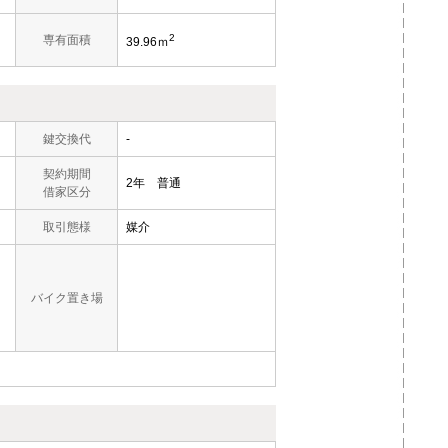
2
専有面積
39.96ｍ
鍵交換代
-
契約期間
2年 普通
借家区分
取引態様
媒介
バイク置き場