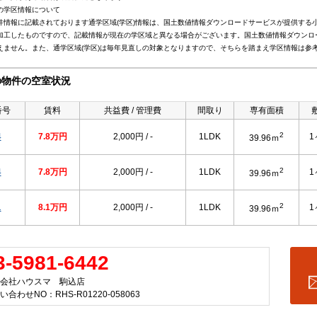
の学区情報について
件情報に記載されております通学区域(学区)情報は、国土数値情報ダウンロードサービスが提供する小学
加工したものですので、記載情報が現在の学区域と異なる場合がございます。国土数値情報ダウンロ
えません。また、通学区域(学区)は毎年見直しの対象となりますので、そちらを踏まえ学区情報は参
の物件の空室状況
番号
賃料
共益費 / 管理費
間取り
専有面積
2
4
7.8万円
2,000円 / -
1LDK
1
39.96ｍ
2
4
7.8万円
2,000円 / -
1LDK
1
39.96ｍ
2
1
8.1万円
2,000円 / -
1LDK
1
39.96ｍ
3-5981-6442
会社ハウスマ 駒込店
い合わせNO：RHS-R01220-058063