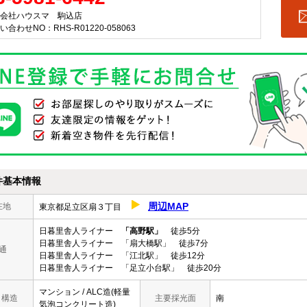
会社ハウスマ 駒込店
い合わせNO：RHS-R01220-058063
件基本情報
周辺MAP
在地
東京都足立区扇３丁目
日暮里舎人ライナー
「高野駅」
徒歩5分
日暮里舎人ライナー 「扇大橋駅」 徒歩7分
通
日暮里舎人ライナー 「江北駅」 徒歩12分
日暮里舎人ライナー 「足立小台駅」 徒歩20分
マンション / ALC造(軽量
/ 構造
主要採光面
南
気泡コンクリート造)