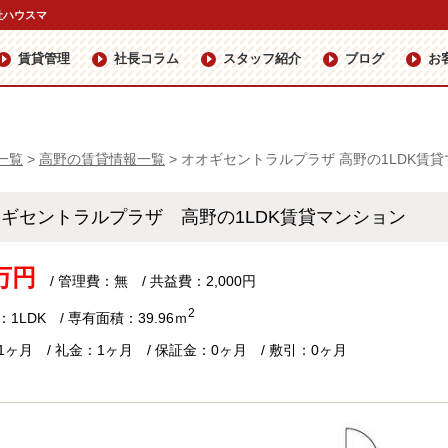
社ハウスマ
賃貸管理
社長コラム
スタッフ紹介
ブログ
お
一覧
>
高野の賃貸情報一覧
>
オオギセントラルプラザ 高野の1LDK賃
オギセントラルプラザ 高野の1LDK賃貸マンション
1万円
/ 管理費：無 / 共益費：2,000円
2
1LDK / 専有面積：39.96ｍ
1ヶ月 / 礼金：1ヶ月 / 保証金：0ヶ月 / 敷引：0ヶ月