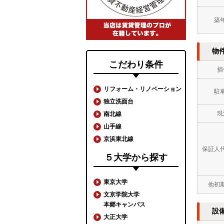
築
物
こだわり条件
損
リフォーム・リノベーション
駐
独立洗面台
現
南北線
山手線
京浜東北線
保証人
５大学から探す
東京大学
他初
文京学院大学
本郷キャンパス
設
大正大学