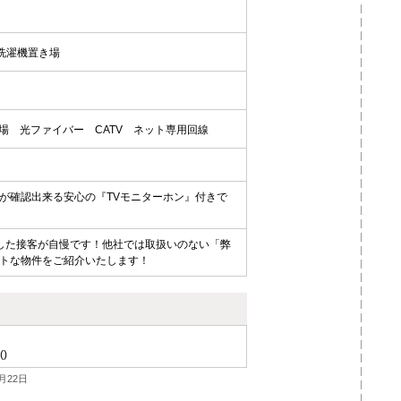
洗濯機置き場
場
光ファイバー
CATV
ネット専用回線
が確認出来る安心の『TVモニターホン』付きで
した接客が自慢です！他社では取扱いのない「弊
トな物件をご紹介いたします！
()
月22日