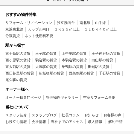
おすすめ物件特集
リフォーム・リノベーション
独立洗面台
南北線
山手線
京浜東北線
カップル向け
１Ｋ２５㎡以上
１ＬＤＫ４０㎡以上
分譲賃貸
ネット使用料不要
駅から探す
東十条駅の賃貸
王子駅の賃貸
上中里駅の賃貸
王子神谷駅の賃貸
西ヶ原駅の賃貸
駒込駅の賃貸
本駒込駅の賃貸
白山駅の賃貸
東大前駅の賃貸
大塚駅の賃貸
巣鴨駅の賃貸
田端駅の賃貸
西日暮里駅の賃貸
新板橋駅の賃貸
西巣鴨駅の賃貸
千石駅の賃貸
尾久駅の賃貸
オーナー様へ
オーナー様専門ページ
管理物件ギャラリー
空室リフォーム事例
当社について
スタッフ紹介
スタッフブログ
社長コラム
お知らせ
お客様の声
お役立ち情報
会社情報
当社までのアクセス
求人情報
解約申請