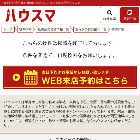
AZEST北赤羽北赤羽の1K賃貸マンション | 株式会社ハウスマ
解約申請
物件検索
トップ
>
物件検索
>
板橋区の賃貸情報一覧
>
北赤羽の賃貸情報一覧
> 物件詳細
こちらの物件は掲載を終了しております。
条件を変えて、再度検索をお願いします。
ハウスマでは単身やご家族で住める駒込・巣鴨を中心に北区・豊島区の賃貸物件をご
紹介しております。また学生さん向けのお部屋探しにも力を入れております！お部屋
探しに関する引越し業者のご紹介や紹介キャンペーンも行っております。駒込・巣鴨
の地域情報にも精通しているスタッフも多いので不動産にかかわらず周辺地域のこと
についてもご相談ください！駒込・巣鴨のお部屋探しならハウスマへお任せくださ
い。
このページの先頭へ