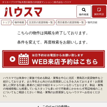
ダイホープラザ千駄木西日暮里の1K賃貸マンション | 株式会社ハウスマ
解約申請
物件検索
トップ
>
物件検索
>
文京区の賃貸情報一覧
>
西日暮里の賃貸情報一覧
> 物件詳細
こちらの物件は掲載を終了しております。
条件を変えて、再度検索をお願いします。
ハウスマでは単身やご家族で住める駒込・巣鴨を中心に北区・豊島区の賃貸物件をご
紹介しております。また学生さん向けのお部屋探しにも力を入れております！お部屋
探しに関する引越し業者のご紹介や紹介キャンペーンも行っております。駒込・巣鴨
の地域情報にも精通しているスタッフも多いので不動産にかかわらず周辺地域のこと
についてもご相談ください！駒込・巣鴨のお部屋探しならハウスマへお任せくださ
い。
このページの先頭へ