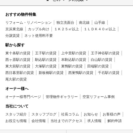
おすすめ物件特集
リフォーム・リノベーション
独立洗面台
南北線
山手線
京浜東北線
カップル向け
１Ｋ２５㎡以上
１ＬＤＫ４０㎡以上
分譲賃貸
ネット使用料不要
駅から探す
東十条駅の賃貸
王子駅の賃貸
上中里駅の賃貸
王子神谷駅の賃貸
西ヶ原駅の賃貸
駒込駅の賃貸
本駒込駅の賃貸
白山駅の賃貸
東大前駅の賃貸
大塚駅の賃貸
巣鴨駅の賃貸
田端駅の賃貸
西日暮里駅の賃貸
新板橋駅の賃貸
西巣鴨駅の賃貸
千石駅の賃貸
尾久駅の賃貸
オーナー様へ
オーナー様専門ページ
管理物件ギャラリー
空室リフォーム事例
当社について
スタッフ紹介
スタッフブログ
社長コラム
お知らせ
お客様の声
お役立ち情報
会社情報
当社までのアクセス
求人情報
解約申請