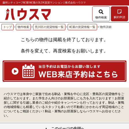
藤和シティコープ町屋II町屋の3LDK賃貸マンション | 株式会社ハウスマ
解約申請
物件検索
トップ
>
物件検索
>
荒川区の賃貸情報一覧
>
町屋の賃貸情報一覧
> 物件詳細
こちらの物件は掲載を終了しております。
条件を変えて、再度検索をお願いします。
ハウスマでは単身やご家族で住める駒込・巣鴨を中心に北区・豊島区の賃貸物件をご
紹介しております。また学生さん向けのお部屋探しにも力を入れております！お部屋
探しに関する引越し業者のご紹介や紹介キャンペーンも行っております。駒込・巣鴨
の地域情報にも精通しているスタッフも多いので不動産にかかわらず周辺地域のこと
についてもご相談ください！駒込・巣鴨のお部屋探しならハウスマへお任せくださ
い。
このページの先頭へ