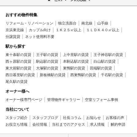
おすすめ物件特集
リフォーム・リノベーション
独立洗面台
南北線
山手線
京浜東北線
カップル向け
１Ｋ２５㎡以上
１ＬＤＫ４０㎡以上
分譲賃貸
ネット使用料不要
駅から探す
東十条駅の賃貸
王子駅の賃貸
上中里駅の賃貸
王子神谷駅の賃貸
西ヶ原駅の賃貸
駒込駅の賃貸
本駒込駅の賃貸
白山駅の賃貸
東大前駅の賃貸
大塚駅の賃貸
巣鴨駅の賃貸
田端駅の賃貸
西日暮里駅の賃貸
新板橋駅の賃貸
西巣鴨駅の賃貸
千石駅の賃貸
尾久駅の賃貸
オーナー様へ
オーナー様専門ページ
管理物件ギャラリー
空室リフォーム事例
当社について
スタッフ紹介
スタッフブログ
社長コラム
お知らせ
お客様の声
お役立ち情報
会社情報
当社までのアクセス
求人情報
解約申請