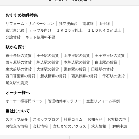
おすすめ物件特集
リフォーム・リノベーション
独立洗面台
南北線
山手線
京浜東北線
カップル向け
１Ｋ２５㎡以上
１ＬＤＫ４０㎡以上
分譲賃貸
ネット使用料不要
駅から探す
東十条駅の賃貸
王子駅の賃貸
上中里駅の賃貸
王子神谷駅の賃貸
西ヶ原駅の賃貸
駒込駅の賃貸
本駒込駅の賃貸
白山駅の賃貸
東大前駅の賃貸
大塚駅の賃貸
巣鴨駅の賃貸
田端駅の賃貸
西日暮里駅の賃貸
新板橋駅の賃貸
西巣鴨駅の賃貸
千石駅の賃貸
尾久駅の賃貸
オーナー様へ
オーナー様専門ページ
管理物件ギャラリー
空室リフォーム事例
当社について
スタッフ紹介
スタッフブログ
社長コラム
お知らせ
お客様の声
お役立ち情報
会社情報
当社までのアクセス
求人情報
解約申請