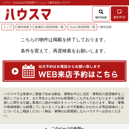
リブリ・大山大山の1K賃貸マンション | 株式会社ハウスマ
解約申請
物件検索
トップ
>
物件検索
>
板橋区の賃貸情報一覧
>
大山の賃貸情報一覧
> 物件詳細
こちらの物件は掲載を終了しております。
条件を変えて、再度検索をお願いします。
ハウスマでは単身やご家族で住める駒込・巣鴨を中心に北区・豊島区の賃貸物件をご
紹介しております。また学生さん向けのお部屋探しにも力を入れております！お部屋
探しに関する引越し業者のご紹介や紹介キャンペーンも行っております。駒込・巣鴨
の地域情報にも精通しているスタッフも多いので不動産にかかわらず周辺地域のこと
についてもご相談ください！駒込・巣鴨のお部屋探しならハウスマへお任せくださ
い。
このページの先頭へ