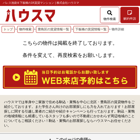
パレス池袋Ｂ下板橋の1K賃貸マンション | 株式会社ハウスマ
解約申請
物件検索
トップ
>
物件検索
>
豊島区の賃貸情報一覧
>
下板橋の賃貸情報一覧
> 物件詳細
こちらの物件は掲載を終了しております。
条件を変えて、再度検索をお願いします。
ハウスマでは単身やご家族で住める駒込・巣鴨を中心に北区・豊島区の賃貸物件をご
紹介しております。また学生さん向けのお部屋探しにも力を入れております！お部屋
探しに関する引越し業者のご紹介や紹介キャンペーンも行っております。駒込・巣鴨
の地域情報にも精通しているスタッフも多いので不動産にかかわらず周辺地域のこと
についてもご相談ください！駒込・巣鴨のお部屋探しならハウスマへお任せくださ
い。
このページの先頭へ