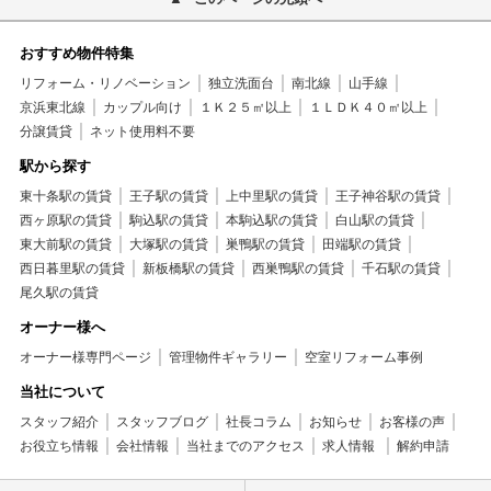
おすすめ物件特集
リフォーム・リノベーション
独立洗面台
南北線
山手線
京浜東北線
カップル向け
１Ｋ２５㎡以上
１ＬＤＫ４０㎡以上
分譲賃貸
ネット使用料不要
駅から探す
東十条駅の賃貸
王子駅の賃貸
上中里駅の賃貸
王子神谷駅の賃貸
西ヶ原駅の賃貸
駒込駅の賃貸
本駒込駅の賃貸
白山駅の賃貸
東大前駅の賃貸
大塚駅の賃貸
巣鴨駅の賃貸
田端駅の賃貸
西日暮里駅の賃貸
新板橋駅の賃貸
西巣鴨駅の賃貸
千石駅の賃貸
尾久駅の賃貸
オーナー様へ
オーナー様専門ページ
管理物件ギャラリー
空室リフォーム事例
当社について
スタッフ紹介
スタッフブログ
社長コラム
お知らせ
お客様の声
お役立ち情報
会社情報
当社までのアクセス
求人情報
解約申請