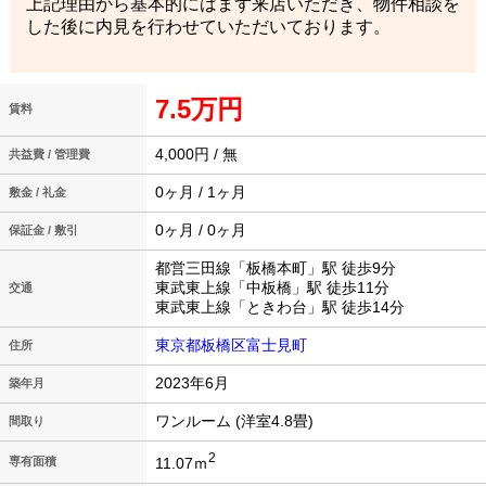
上記理由から基本的にはまず来店いただき、物件相談を
した後に内見を行わせていただいております。
7.5万円
賃料
4,000円 / 無
共益費 / 管理費
0ヶ月 / 1ヶ月
敷金 / 礼金
0ヶ月 / 0ヶ月
保証金 / 敷引
都営三田線「板橋本町」駅 徒歩9分
東武東上線「中板橋」駅 徒歩11分
交通
東武東上線「ときわ台」駅 徒歩14分
東京都板橋区富士見町
住所
2023年6月
築年月
ワンルーム (洋室4.8畳)
間取り
2
11.07ｍ
専有面積