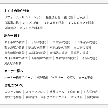
おすすめ物件特集
リフォーム・リノベーション
独立洗面台
南北線
山手線
京浜東北線
カップル向け
１Ｋ２５㎡以上
１ＬＤＫ４０㎡以上
分譲賃貸
ネット使用料不要
駅から探す
東十条駅の賃貸
王子駅の賃貸
上中里駅の賃貸
王子神谷駅の賃貸
西ヶ原駅の賃貸
駒込駅の賃貸
本駒込駅の賃貸
白山駅の賃貸
東大前駅の賃貸
大塚駅の賃貸
巣鴨駅の賃貸
田端駅の賃貸
西日暮里駅の賃貸
新板橋駅の賃貸
西巣鴨駅の賃貸
千石駅の賃貸
尾久駅の賃貸
オーナー様へ
オーナー様専門ページ
管理物件ギャラリー
空室リフォーム事例
当社について
スタッフ紹介
スタッフブログ
社長コラム
お知らせ
お客様の声
お役立ち情報
会社情報
当社までのアクセス
求人情報
解約申請