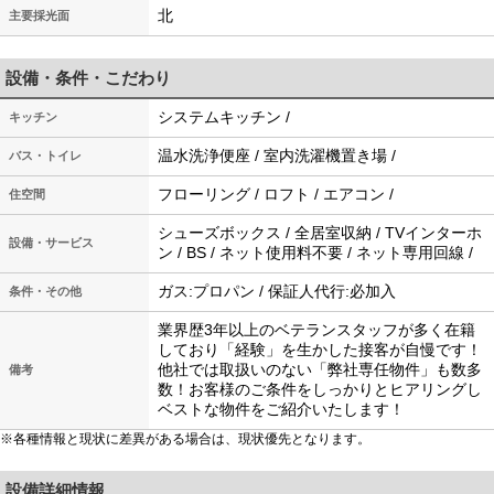
北
主要採光面
設備・条件・こだわり
システムキッチン /
キッチン
温水洗浄便座 / 室内洗濯機置き場 /
バス・トイレ
フローリング / ロフト / エアコン /
住空間
シューズボックス / 全居室収納 / TVインターホ
設備・サービス
ン / BS / ネット使用料不要 / ネット専用回線 /
ガス:プロパン / 保証人代行:必加入
条件・その他
業界歴3年以上のベテランスタッフが多く在籍
しており「経験」を生かした接客が自慢です！
他社では取扱いのない「弊社専任物件」も数多
備考
数！お客様のご条件をしっかりとヒアリングし
ベストな物件をご紹介いたします！
※各種情報と現状に差異がある場合は、現状優先となります。
設備詳細情報