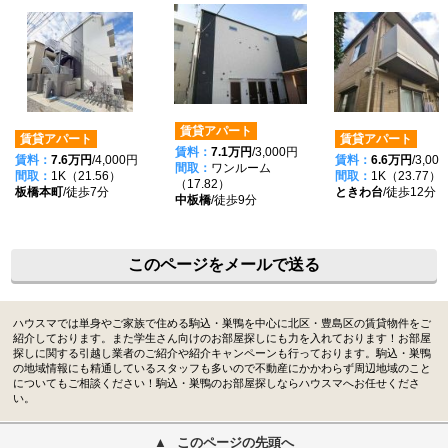
賃貸アパート
賃貸アパート
賃貸アパート
賃料：
7.1万円
/3,000円
賃料：
7.6万円
/4,000円
賃料：
6.6万円
/3,00
間取：
ワンルーム
間取：
1K（21.56）
間取：
1K（23.77）
（17.82）
板橋本町
/徒歩7分
ときわ台
/徒歩12分
中板橋
/徒歩9分
このページをメールで送る
ハウスマでは単身やご家族で住める駒込・巣鴨を中心に北区・豊島区の賃貸物件をご
紹介しております。また学生さん向けのお部屋探しにも力を入れております！お部屋
探しに関する引越し業者のご紹介や紹介キャンペーンも行っております。駒込・巣鴨
の地域情報にも精通しているスタッフも多いので不動産にかかわらず周辺地域のこと
についてもご相談ください！駒込・巣鴨のお部屋探しならハウスマへお任せくださ
い。
このページの先頭へ