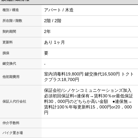
アパート / 木造
種別 / 構造
2階 / 2階
所在階 / 階数
2年
契約期間
あり 1ヶ月
更新料
要
損保
-
鍵交換代
室内消毒料19,800円 鍵交換代16,500円 トクト
他初期費用
クプラス18,700円
保証会社/シノケンコミュニケーションズ加入
必須初回保証料○連保有→賃料30％or最低保証
料30，000円のどちらか高い金額 ●連保無→
保証人代行会社
賃料計100％年毎更新料15，000円or20，000
円
仲介手数料
バイク置き場