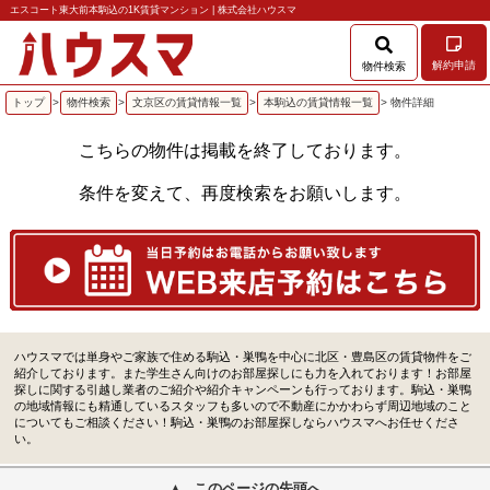
エスコート東大前本駒込の1K賃貸マンション | 株式会社ハウスマ
解約申請
物件検索
トップ
>
物件検索
>
文京区の賃貸情報一覧
>
本駒込の賃貸情報一覧
> 物件詳細
こちらの物件は掲載を終了しております。
条件を変えて、再度検索をお願いします。
ハウスマでは単身やご家族で住める駒込・巣鴨を中心に北区・豊島区の賃貸物件をご
紹介しております。また学生さん向けのお部屋探しにも力を入れております！お部屋
探しに関する引越し業者のご紹介や紹介キャンペーンも行っております。駒込・巣鴨
の地域情報にも精通しているスタッフも多いので不動産にかかわらず周辺地域のこと
についてもご相談ください！駒込・巣鴨のお部屋探しならハウスマへお任せくださ
い。
このページの先頭へ