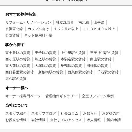
おすすめ物件特集
リフォーム・リノベーション
独立洗面台
南北線
山手線
京浜東北線
カップル向け
１Ｋ２５㎡以上
１ＬＤＫ４０㎡以上
分譲賃貸
ネット使用料不要
駅から探す
東十条駅の賃貸
王子駅の賃貸
上中里駅の賃貸
王子神谷駅の賃貸
西ヶ原駅の賃貸
駒込駅の賃貸
本駒込駅の賃貸
白山駅の賃貸
東大前駅の賃貸
大塚駅の賃貸
巣鴨駅の賃貸
田端駅の賃貸
西日暮里駅の賃貸
新板橋駅の賃貸
西巣鴨駅の賃貸
千石駅の賃貸
尾久駅の賃貸
オーナー様へ
オーナー様専門ページ
管理物件ギャラリー
空室リフォーム事例
当社について
スタッフ紹介
スタッフブログ
社長コラム
お知らせ
お客様の声
お役立ち情報
会社情報
当社までのアクセス
求人情報
解約申請