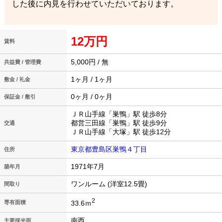
した後に内見を行わせていただいております。
12万円
賃料
5,000円 / 無
共益費 / 管理費
1ヶ月 / 1ヶ月
敷金 / 礼金
0ヶ月 / 0ヶ月
保証金 / 敷引
ＪＲ山手線「巣鴨」駅 徒歩8分
都営三田線「巣鴨」駅 徒歩9分
交通
ＪＲ山手線「大塚」駅 徒歩12分
東京都豊島区巣鴨４丁目
住所
1971年7月
築年月
ワンルーム (洋室12.5畳)
間取り
2
33.6ｍ
専有面積
南西
主要採光面