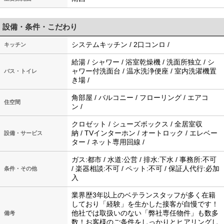
設備・条件・こだわり
システムキッチン / 2口コンロ /
キッチン
給湯 / シャワー / 浴室乾燥機 / 洗面所独立 / シ
ャワー付洗面台 / 温水洗浄便座 / 室内洗濯機置
バス・トイレ
き場 /
角部屋 / バルコニー / フローリング / エアコ
住空間
ン /
クロゼット / シューズボックス / 全居室収
納 / TVインターホン / オートロック / エレベー
設備・サービス
ター / ネット専用回線 /
ガス:都市 / 水道:公営 / 排水:下水 / 事務所:不可
/ 楽器相談:不可 / ペット:不可 / 保証人代行:必加
条件・その他
入
業界歴3年以上のベテランスタッフが多く在籍
しており「経験」を生かした接客が自慢です！
他社では取扱いのない「弊社専任物件」も数多
備考
数！お客様のご条件をしっかりとヒアリングし