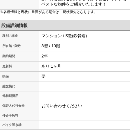
ベストな物件をご紹介いたします！
※各種情報と現状に差異がある場合は、現状優先となります。
設備詳細情報
マンション / S造(鉄骨造)
種別 / 構造
8階 / 10階
所在階 / 階数
2年
契約期間
あり 1ヶ月
更新料
要
損保
-
鍵交換代
他初期費用
お問い合わせください
保証人代行会社
仲介手数料
バイク置き場