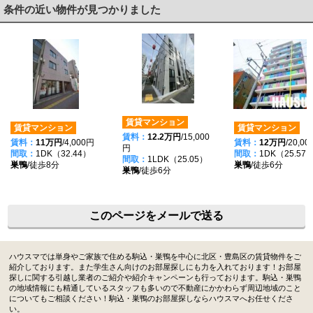
条件の近い物件が見つかりました
賃貸マンション
賃貸マンション
賃貸マンション
賃料：
12.2万円
/15,000
賃料：
11万円
/4,000円
賃料：
12万円
/20,0
円
間取：
1DK（32.44）
間取：
1DK（25.57
間取：
1LDK（25.05）
巣鴨
/徒歩8分
巣鴨
/徒歩6分
巣鴨
/徒歩6分
このページをメールで送る
ハウスマでは単身やご家族で住める駒込・巣鴨を中心に北区・豊島区の賃貸物件をご
紹介しております。また学生さん向けのお部屋探しにも力を入れております！お部屋
探しに関する引越し業者のご紹介や紹介キャンペーンも行っております。駒込・巣鴨
の地域情報にも精通しているスタッフも多いので不動産にかかわらず周辺地域のこと
についてもご相談ください！駒込・巣鴨のお部屋探しならハウスマへお任せくださ
い。