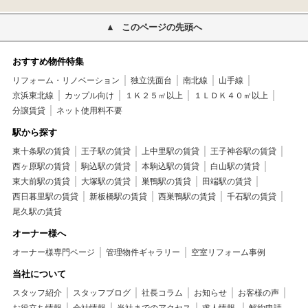
このページの先頭へ
おすすめ物件特集
リフォーム・リノベーション
独立洗面台
南北線
山手線
京浜東北線
カップル向け
１Ｋ２５㎡以上
１ＬＤＫ４０㎡以上
分譲賃貸
ネット使用料不要
駅から探す
東十条駅の賃貸
王子駅の賃貸
上中里駅の賃貸
王子神谷駅の賃貸
西ヶ原駅の賃貸
駒込駅の賃貸
本駒込駅の賃貸
白山駅の賃貸
東大前駅の賃貸
大塚駅の賃貸
巣鴨駅の賃貸
田端駅の賃貸
西日暮里駅の賃貸
新板橋駅の賃貸
西巣鴨駅の賃貸
千石駅の賃貸
尾久駅の賃貸
オーナー様へ
オーナー様専門ページ
管理物件ギャラリー
空室リフォーム事例
当社について
スタッフ紹介
スタッフブログ
社長コラム
お知らせ
お客様の声
お役立ち情報
会社情報
当社までのアクセス
求人情報
解約申請