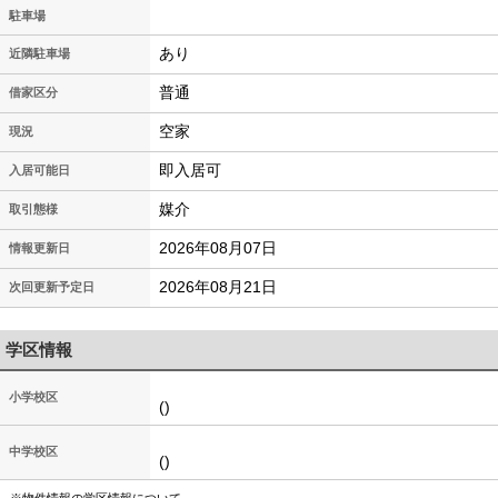
駐車場
あり
近隣駐車場
普通
借家区分
空家
現況
即入居可
入居可能日
媒介
取引態様
2026年08月07日
情報更新日
2026年08月21日
次回更新予定日
学区情報
小学校区
()
中学校区
()
※物件情報の学区情報について