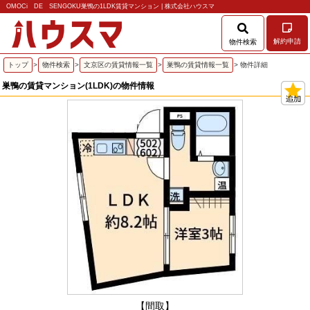
OMOCi DE SENGOKU巣鴨の1LDK賃貸マンション | 株式会社ハウスマ
解約申請
物件検索
トップ
>
物件検索
>
文京区の賃貸情報一覧
>
巣鴨の賃貸情報一覧
> 物件詳細
巣鴨の賃貸マンション(1LDK)の物件情報
【間取】