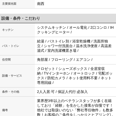
南西
主要採光面
設備・条件・こだわり
システムキッチン / オール電化 / 2口コンロ / IH
キッチン
クッキングヒーター /
給湯 / バストイレ別 / 浴室乾燥機 / 洗面所独
立 / シャワー付洗面台 / 温水洗浄便座 / 高温差
バス・トイレ
湯式 / 室内洗濯機置き場 /
角部屋 / フローリング / エアコン /
住空間
クロゼット / シューズボックス / 全居室収
納 / TVインターホン / オートロック / 宅配ボッ
設備・サービス
クス / 防犯カメラ / ネット使用料不要 / ネット
専用回線 /
2人入居:可 / 保証人代行:必加入
条件・その他
業界歴3年以上のベテランスタッフが多く在籍
しており「経験」を生かした接客が自慢です！
他社では取扱いのない「弊社専任物件」も数多
備考
数！お客様のご条件をしっかりとヒアリングし