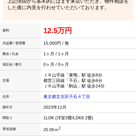
上記理由から基本的にはまず来店いただき、物件相談を
した後に内見を行わせていただいております。
12.5万円
賃料
15,000円 / 無
共益費 / 管理費
1ヶ月 / 1ヶ月
敷金 / 礼金
0ヶ月 / 0ヶ月
保証金 / 敷引
ＪＲ山手線「巣鴨」駅 徒歩8分
都営三田線「千石」駅 徒歩6分
交通
ＪＲ山手線「駒込」駅 徒歩14分
東京都文京区千石４丁目
住所
2023年11月
築年月
1LDK (洋室3畳/LDK8.2畳)
間取り
2
25.05ｍ
専有面積