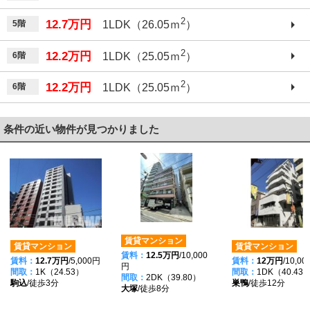
2
12.7万円
5階
1LDK（26.05ｍ
）
2
12.2万円
6階
1LDK（25.05ｍ
）
2
12.2万円
6階
1LDK（25.05ｍ
）
条件の近い物件が見つかりました
賃貸マンション
賃貸マンション
賃貸マンション
賃料：
12.5万円
/10,000
賃料：
12.7万円
/5,000円
賃料：
12万円
/10,0
円
間取：
1K（24.53）
間取：
1DK（40.43
間取：
2DK（39.80）
駒込
/徒歩3分
巣鴨
/徒歩12分
大塚
/徒歩8分