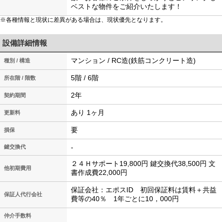
ベストな物件をご紹介いたします！
※各種情報と現状に差異がある場合は、現状優先となります。
設備詳細情報
マンション / RC造(鉄筋コンクリート造)
種別 / 構造
5階 / 6階
所在階 / 階数
2年
契約期間
あり 1ヶ月
更新料
要
損保
-
鍵交換代
２４Ｈサポート19,800円 鍵交換代38,500円 文
他初期費用
書作成費22,000円
保証会社：エポスID 初回保証料は賃料＋共益
保証人代行会社
費等の40％ 1年ごとに10，000円
仲介手数料