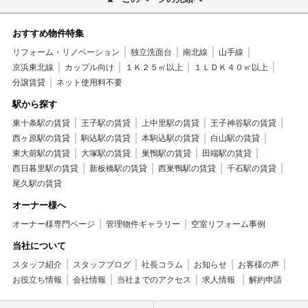
おすすめ物件特集
リフォーム・リノベーション
独立洗面台
南北線
山手線
京浜東北線
カップル向け
１Ｋ２５㎡以上
１ＬＤＫ４０㎡以上
分譲賃貸
ネット使用料不要
駅から探す
東十条駅の賃貸
王子駅の賃貸
上中里駅の賃貸
王子神谷駅の賃貸
西ヶ原駅の賃貸
駒込駅の賃貸
本駒込駅の賃貸
白山駅の賃貸
東大前駅の賃貸
大塚駅の賃貸
巣鴨駅の賃貸
田端駅の賃貸
西日暮里駅の賃貸
新板橋駅の賃貸
西巣鴨駅の賃貸
千石駅の賃貸
尾久駅の賃貸
オーナー様へ
オーナー様専門ページ
管理物件ギャラリー
空室リフォーム事例
当社について
スタッフ紹介
スタッフブログ
社長コラム
お知らせ
お客様の声
お役立ち情報
会社情報
当社までのアクセス
求人情報
解約申請