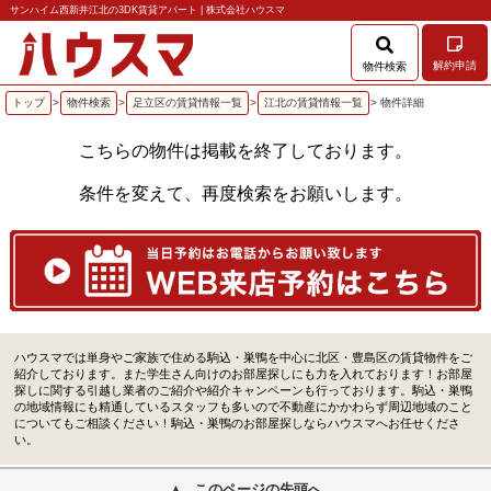
サンハイム西新井江北の3DK賃貸アパート | 株式会社ハウスマ
解約申請
物件検索
トップ
>
物件検索
>
足立区の賃貸情報一覧
>
江北の賃貸情報一覧
> 物件詳細
こちらの物件は掲載を終了しております。
条件を変えて、再度検索をお願いします。
ハウスマでは単身やご家族で住める駒込・巣鴨を中心に北区・豊島区の賃貸物件をご
紹介しております。また学生さん向けのお部屋探しにも力を入れております！お部屋
探しに関する引越し業者のご紹介や紹介キャンペーンも行っております。駒込・巣鴨
の地域情報にも精通しているスタッフも多いので不動産にかかわらず周辺地域のこと
についてもご相談ください！駒込・巣鴨のお部屋探しならハウスマへお任せくださ
い。
このページの先頭へ