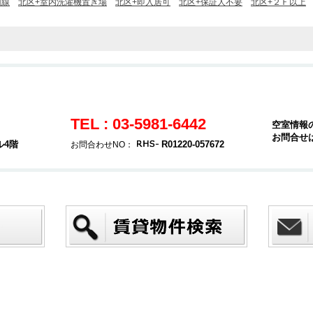
回線
北区+室内洗濯機置き場
北区+即入居可
北区+保証人不要
北区+２Ｆ以上
TEL : 03-5981-6442
空室情報
お問合せ
ル4階
R01220-057672
お問合わせNO：