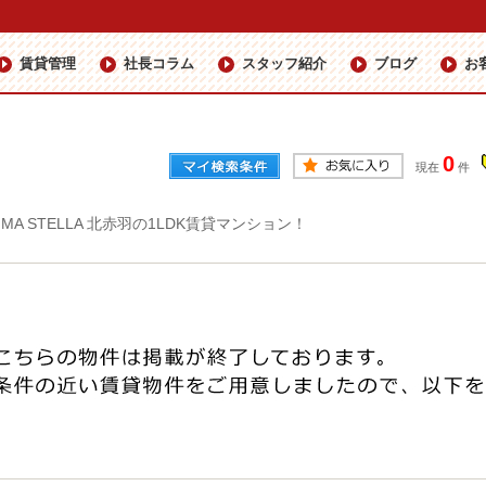
賃貸管理
社長コラム
スタッフ紹介
ブログ
お
0
現在
件
IMA STELLA 北赤羽の1LDK賃貸マンション！