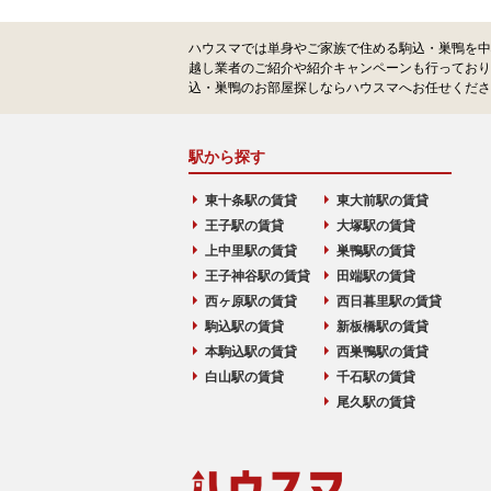
ハウスマでは単身やご家族で住める駒込・巣鴨を中
越し業者のご紹介や紹介キャンペーンも行っており
込・巣鴨のお部屋探しならハウスマへお任せくださ
駅から探す
東十条駅の賃貸
東大前駅の賃貸
王子駅の賃貸
大塚駅の賃貸
上中里駅の賃貸
巣鴨駅の賃貸
王子神谷駅の賃貸
田端駅の賃貸
西ヶ原駅の賃貸
西日暮里駅の賃貸
駒込駅の賃貸
新板橋駅の賃貸
本駒込駅の賃貸
西巣鴨駅の賃貸
白山駅の賃貸
千石駅の賃貸
尾久駅の賃貸