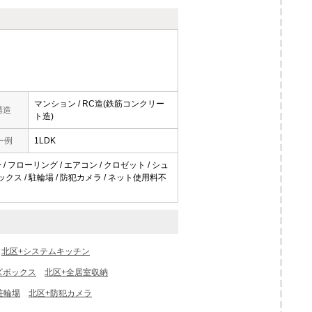
マンション / RC造(鉄筋コンクリー
構造
ト造)
一例
1LDK
/ フローリング / エアコン / クロゼット / シュ
クス / 駐輪場 / 防犯カメラ / ネット使用料不
北区+システムキッチン
ズボックス
北区+全居室収納
駐輪場
北区+防犯カメラ