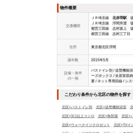
物件概要
ＪＲ埼京線
北赤羽駅
徒
ＪＲ埼京線 浮間舟渡 徒
交通機関
都営三田線 志村坂上 徒
都営三田線 志村三丁目 
住所
東京都北区浮間
築年数
2015年5月
バストイレ別 / 追焚機能浴室
設備・条件
ーズボックス / 全居室収納 
の一例
要 / ネット専用回線 / シ
こだわり条件から北区の物件を探す
北区+バストイレ別
北区+追焚機能浴室
北区+3口以上コンロ
北区+角部屋
北区+
北区+ウォークインクロゼット
北区+TVイ