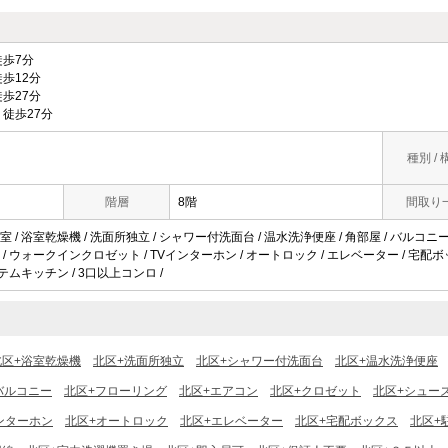
歩7分
歩12分
歩27分
徒歩27分
種別 / 
階層
8階
間取り
 / 浴室乾燥機 / 洗面所独立 / シャワー付洗面台 / 温水洗浄便座 / 角部屋 / バルコニー 
/ ウォークインクロゼット / TVインターホン / オートロック / エレベーター / 宅配ボッ
ステムキッチン / 3口以上コンロ /
北区+浴室乾燥機
北区+洗面所独立
北区+シャワー付洗面台
北区+温水洗浄便座
バルコニー
北区+フローリング
北区+エアコン
北区+クロゼット
北区+シュー
ンターホン
北区+オートロック
北区+エレベーター
北区+宅配ボックス
北区+