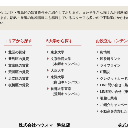
心に北区・豊島区の賃貸物件をご紹介しております。また学生さん向けのお部屋探
ます。駒込・巣鴨の地域情報にも精通しているスタッフも多いので不動産にかかわ
い。
エリアから探す
5大学から探す
お役立ちコンテン
北区の賃貸
東京大学
街情報
豊島区の賃貸
文京学院大学
区役所リンク
（本郷キャンパス）
文京区の賃貸
ライフライン
大正大学
荒川区の賃貸
IT重説
東洋大学
足立区の賃貸
クレジットカード
（白山キャンパス）
板橋区の賃貸
LINE問い合せ（
首都大学東京
LINE問い合せ（
（荒川キャンパス）
引越し業者
ご紹介キャンペー
不動産を売却した
株式会社ハウスマ 駒込店
株式