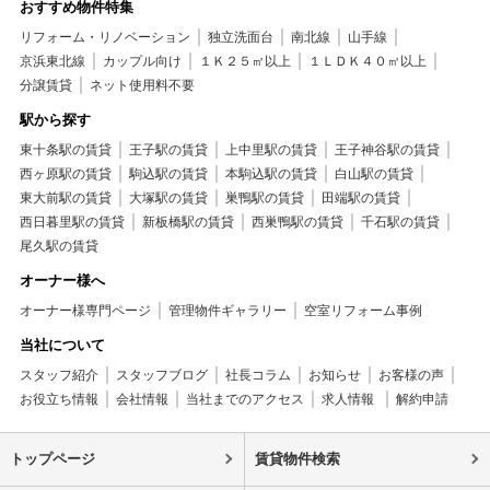
おすすめ物件特集
リフォーム・リノベーション
独立洗面台
南北線
山手線
京浜東北線
カップル向け
１Ｋ２５㎡以上
１ＬＤＫ４０㎡以上
分譲賃貸
ネット使用料不要
駅から探す
東十条駅の賃貸
王子駅の賃貸
上中里駅の賃貸
王子神谷駅の賃貸
西ヶ原駅の賃貸
駒込駅の賃貸
本駒込駅の賃貸
白山駅の賃貸
東大前駅の賃貸
大塚駅の賃貸
巣鴨駅の賃貸
田端駅の賃貸
西日暮里駅の賃貸
新板橋駅の賃貸
西巣鴨駅の賃貸
千石駅の賃貸
尾久駅の賃貸
オーナー様へ
オーナー様専門ページ
管理物件ギャラリー
空室リフォーム事例
当社について
スタッフ紹介
スタッフブログ
社長コラム
お知らせ
お客様の声
お役立ち情報
会社情報
当社までのアクセス
求人情報
解約申請
トップページ
賃貸物件検索