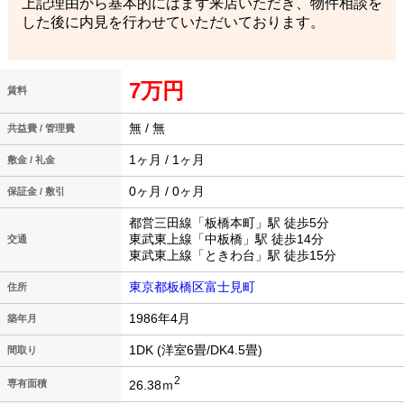
上記理由から基本的にはまず来店いただき、物件相談を
した後に内見を行わせていただいております。
7万円
賃料
無 / 無
共益費 / 管理費
1ヶ月 / 1ヶ月
敷金 / 礼金
0ヶ月 / 0ヶ月
保証金 / 敷引
都営三田線「板橋本町」駅 徒歩5分
東武東上線「中板橋」駅 徒歩14分
交通
東武東上線「ときわ台」駅 徒歩15分
東京都板橋区富士見町
住所
1986年4月
築年月
1DK (洋室6畳/DK4.5畳)
間取り
2
26.38ｍ
専有面積