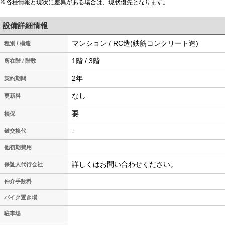
※各種情報と現状に差異がある場合は、現状優先となります。
設備詳細情報
マンション / RC造(鉄筋コンクリート造)
種別 / 構造
1階 / 3階
所在階 / 階数
2年
契約期間
なし
更新料
要
損保
-
鍵交換代
他初期費用
詳しくはお問い合わせください。
保証人代行会社
仲介手数料
バイク置き場
駐車場