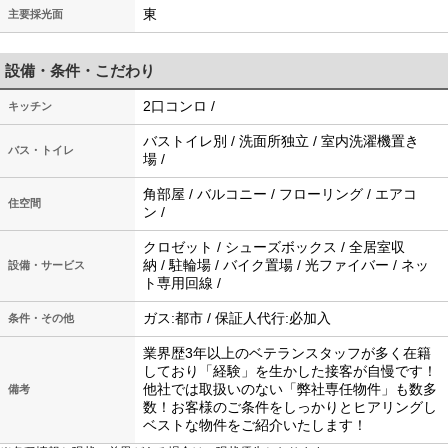
東
主要採光面
設備・条件・こだわり
2口コンロ /
キッチン
バストイレ別 / 洗面所独立 / 室内洗濯機置き
バス・トイレ
場 /
角部屋 / バルコニー / フローリング / エアコ
住空間
ン /
クロゼット / シューズボックス / 全居室収
納 / 駐輪場 / バイク置場 / 光ファイバー / ネッ
設備・サービス
ト専用回線 /
ガス:都市 / 保証人代行:必加入
条件・その他
業界歴3年以上のベテランスタッフが多く在籍
しており「経験」を生かした接客が自慢です！
他社では取扱いのない「弊社専任物件」も数多
備考
数！お客様のご条件をしっかりとヒアリングし
ベストな物件をご紹介いたします！