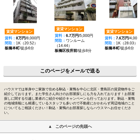
賃貸マンション
賃貸マンション
賃貸マンション
賃料：
6.7万円
/5,000円
賃料：
8万円
/8,000円
賃料：
7.6万円
/4,00
間取：
ワンルーム
間取：
1K（20.52）
間取：
1K（28.03）
（14.44）
板橋本町
/徒歩6分
板橋本町
/徒歩6分
板橋区役所前
/徒歩8分
このページをメールで送る
ハウスマでは単身やご家族で住める駒込・巣鴨を中心に北区・豊島区の賃貸物件をご
紹介しております。また学生さん向けのお部屋探しにも力を入れております！お部屋
探しに関する引越し業者のご紹介や紹介キャンペーンも行っております。駒込・巣鴨
の地域情報にも精通しているスタッフも多いので不動産にかかわらず周辺地域のこと
についてもご相談ください！駒込・巣鴨のお部屋探しならハウスマへお任せくださ
い。
このページの先頭へ